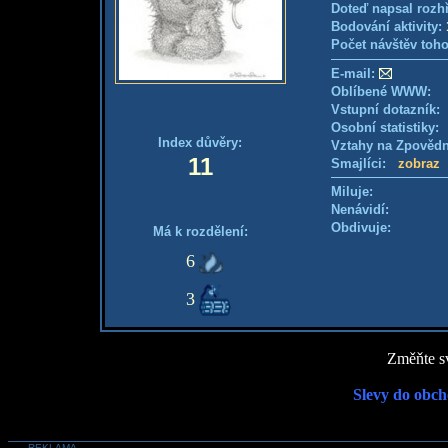
Doteď napsal rozh
Bodování aktivity:
Počet návštěv toho
E-mail:
Oblíbené WWW:
Vstupní dotazník
Osobní statistiky
Index důvěry:
Vztahy na Zpověd
11
Smajlíci:
zobraz
Miluje:
Nenávidí:
Obdivuje:
Má k rozdělení:
6
3
Změňte sv
Slevy do obch
REKLAMA