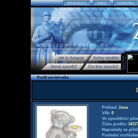
REGISTRACE
TABLO
STATISTIKA
Profil návštěvníka
Pohlaví:
žena
Věk:
0
Ve zpovědnici půs
Číslo profilu:
3437
Naposledy se přihl
Poslední rozhřešen