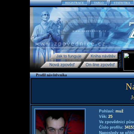
REGISTRACE
TABLO
STATISTIKA
Profil návštěvníka
Na
J
Pohlaví:
muž
Věk:
25
Ve zpovědnici půs
Číslo profilu:
3415
Naposledy se přihl