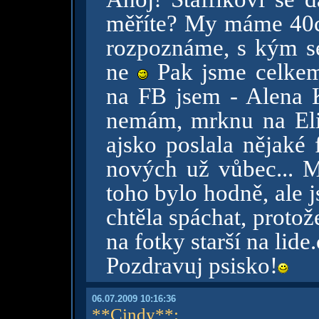
měříte? My máme 40
rozpoznáme, s kým s
ne
Pak jsme celke
na FB jsem - Alena 
nemám, mrknu na Eli
ajsko poslala nějaké
nových už vůbec... 
toho bylo hodně, ale 
chtěla spáchat, protož
na fotky starší na lide
Pozdravuj psisko!
06.07.2009 10:16:36
**Cindy**
: