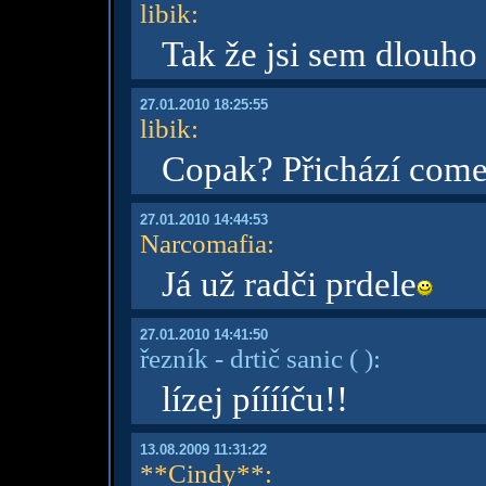
libik
:
Tak že jsi sem dlouho
27.01.2010 18:25:55
libik
:
Copak? Přichází com
27.01.2010 14:44:53
Narcomafia
:
Já už radči prdele
27.01.2010 14:41:50
řezník - drtič sanic
( )
:
lízej pííííču!!
13.08.2009 11:31:22
**Cindy**
: