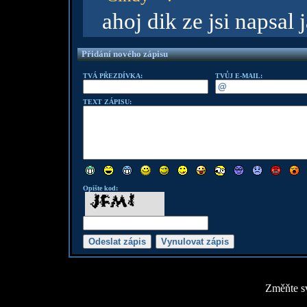
ahoj dik ze jsi napsal 
Přidání nového zápisu
TVÁ PŘEZDÍVKA:
TVŮJ E-MAIL:
TEXT ZÁPISU:
Opište kod:
Změňte sv