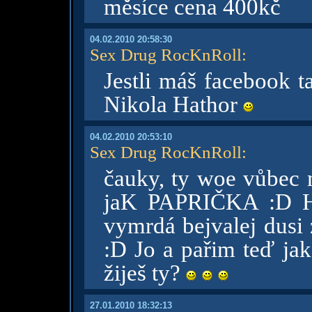
měsíce cena 400kč
04.02.2010 20:58:30
Sex Drug RocKnRoll
:
Jestli máš facebook t
Nikola Hathor
04.02.2010 20:53:10
Sex Drug RocKnRoll
:
čauky, ty woe vůbec 
jaK PAPRIČKA :D Hu
vymrdá bejvalej dusi 
:D Jo a pařim teď jak
žiješ ty?
27.01.2010 18:32:13