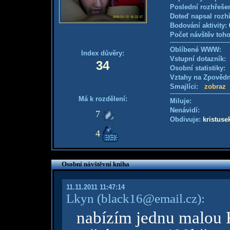
Poslední rozhřešen
Doteď napsal rozh
Bodování aktivity:
Počet návštěv toho
Oblíbené WWW:
Index důvěry:
Vstupní dotazník
34
Osobní statistiky
Vztahy na Zpověd
Smajlíci:
zobraz
Má k rozdělení:
Miluje:
Nenávidí:
7
Obdivuje:
kristuse
4
Osobní návštěvní kniha
11.11.2011 11:47:14
Lkyn
(black16@email.cz)
:
nabízím jednu malou K