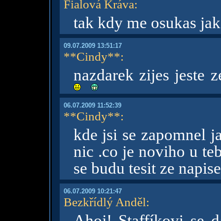
Fialová Kráva
:
tak kdy me osukas jako
09.07.2009 13:51:17
**Cindy**
:
nazdarek zijes jeste z
06.07.2009 11:52:39
**Cindy**
:
kde jsi se zapomnel j
nic .co je noviho u t
se budu tesit ze napis
06.07.2009 10:21:47
Bezkřídlý Anděl
:
Ahoj! Staffíkovi se 