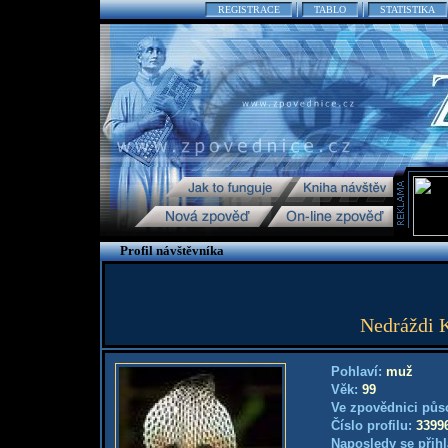
REGISTRACE
TABLO
STATISTIKA
Profil návštěvníka
Nedráždi K
Pohlaví:
muž
Věk:
99
Ve zpovědnici půs
Číslo profilu:
3399
Naposledy se přihl