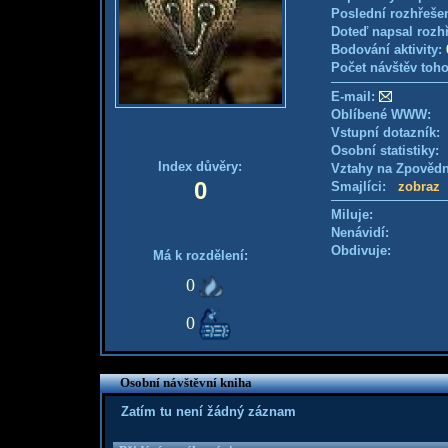
Poslední rozhřešen
Doteď napsal rozh
Bodování aktivity:
Počet návštěv toho
E-mail:
Oblíbené WWW:
Vstupní dotazník
Osobní statistiky
Index důvěry:
Vztahy na Zpověd
0
Smajlíci:
zobraz
Miluje:
Nenávidí:
Obdivuje:
Má k rozdělení:
0
0
Osobní návštěvní kniha
Zatím tu není žádný záznam