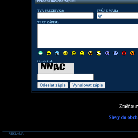
Přidání nového zápisu
TVÁ PŘEZDÍVKA:
TVŮJ E-MAIL:
TEXT ZÁPISU:
Opište kod:
Změňte sv
Slevy do obch
REKLAMA