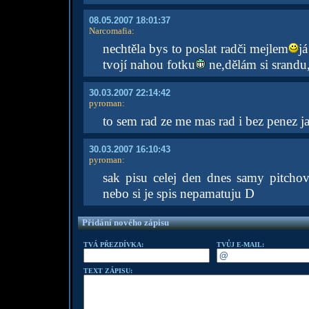
08.05.2007 18:01:37
Narcomafia
:
nechtěla bys to poslat radči mejlem
já
tvojí nahou fotku
ne,dělám si srandu
30.03.2007 22:14:42
pyroman
:
to sem rad ze me mas rad i bez penez
30.03.2007 16:10:43
pyroman
:
sak pisu celej den dnes samy pitcho
nebo si je spis nepamatuju D
Přidání nového zápisu
TVÁ PŘEZDÍVKA:
TVŮJ E-MAIL:
TEXT ZÁPISU: