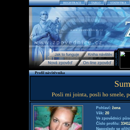
REGISTRACE
TABLO
STATISTIKA
Profil návštěvníka
Sum
Posli mi jointa, posli ho smele, p
Pohlaví:
žena
Věk:
20
Ve zpovědnici půs
Číslo profilu:
3341
Naposledy se přihl