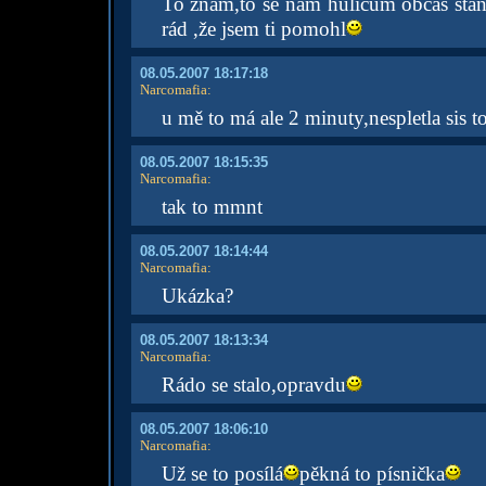
To znám,to se nám huličům občas stane
rád ,že jsem ti pomohl
08.05.2007 18:17:18
Narcomafia
:
u mě to má ale 2 minuty,nespletla sis t
08.05.2007 18:15:35
Narcomafia
:
tak to mmnt
08.05.2007 18:14:44
Narcomafia
:
Ukázka?
08.05.2007 18:13:34
Narcomafia
:
Rádo se stalo,opravdu
08.05.2007 18:06:10
Narcomafia
:
Už se to posílá
pěkná to písnička