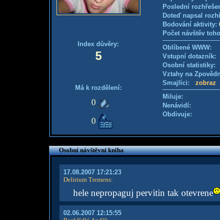
Poslední rozhřešen
Doteď napsal rozh
Bodování aktivity:
Počet návštěv toho
Index důvěry:
Oblíbené WWW:
5
Vstupní dotazník
Osobní statistiky
Vztahy na Zpověd
Smajlíci:
zobraz
Má k rozdělení:
Miluje:
0
Nenávidí:
Obdivuje:
0
Osobní návštěvní kniha
17.08.2007 17:21:23
Delirium Tremens
:
hele nepropaguj pervitin tak otevrene
02.06.2007 12:15:55