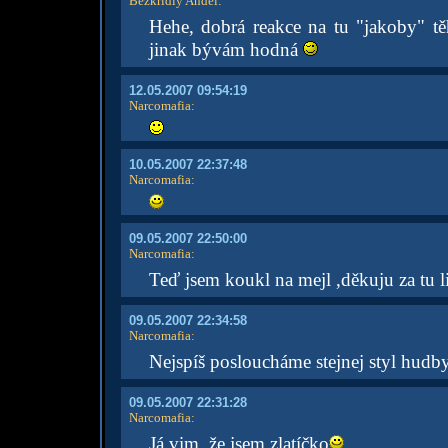
Bezkřídlý Anděl
:
Hehe, dobrá reakce na tu "jakoby" těh
jinak bývám hodná
12.05.2007 09:54:19
Narcomafia
:
10.05.2007 22:37:48
Narcomafia
:
09.05.2007 22:50:00
Narcomafia
:
Teď jsem koukl na mejl ,děkuju za tu li
09.05.2007 22:34:58
Narcomafia
:
Nejspíš posloucháme stejnej styl hudb
09.05.2007 22:31:28
Narcomafia
:
Já vim ,že jsem zlatíčko