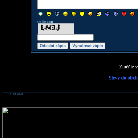
Opište kod:
Změňte sv
Slevy do obch
REKLAMA