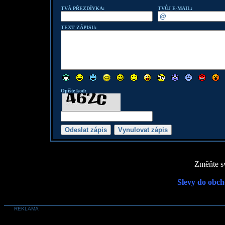
TVÁ PŘEZDÍVKA:
TVŮJ E-MAIL:
TEXT ZÁPISU:
Opište kod:
Změňte sv
Slevy do obch
REKLAMA