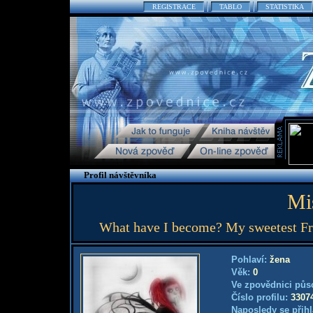
REGISTRACE
TABLO
STATISTIKA
Profil návštěvníka
Mi
What have I become? My sweetest Fri
Pohlaví:
žena
Věk:
0
Ve zpovědnici půs
Číslo profilu:
3307
Naposledy se přihl