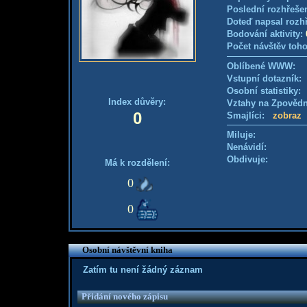
Poslední rozhřešen
Doteď napsal rozh
Bodování aktivity:
Počet návštěv toho
Oblíbené WWW:
Vstupní dotazník
Osobní statistiky
Index důvěry:
Vztahy na Zpověd
0
Smajlíci:
zobraz
Miluje:
Nenávidí:
Obdivuje:
Má k rozdělení:
0
0
Osobní návštěvní kniha
Zatím tu není žádný záznam
Přidání nového zápisu