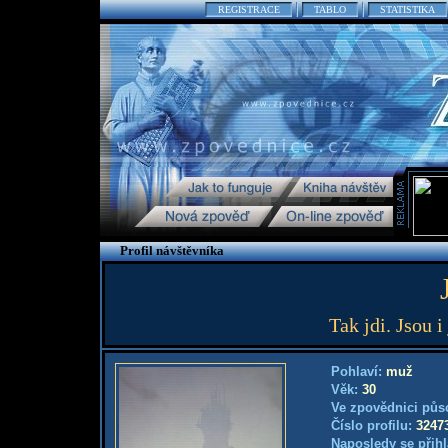
REGISTRACE
TABLO
STATISTIKA
Profil návštěvníka
Tak jdi. Jsou i
Pohlaví:
muž
Věk:
30
Ve zpovědnici půs
Číslo profilu:
3247
Naposledy se přihl