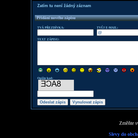
Zatím tu není žádný záznam
Přidání nového zápisu
TVÁ PŘEZDÍVKA:
TVŮJ E-MAIL:
TEXT ZÁPISU:
Opište kod:
Změňte sv
Slevy do obch