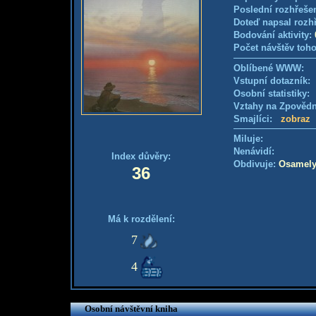
Poslední rozhřešen
Doteď napsal rozh
Bodování aktivity:
Počet návštěv toho
Oblíbené WWW:
Vstupní dotazník
Osobní statistiky
Vztahy na Zpověd
Smajlíci:
zobraz
Miluje:
Nenávidí:
Index důvěry:
Obdivuje:
Osamel
36
Má k rozdělení:
7
4
Osobní návštěvní kniha