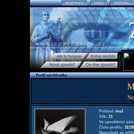
REGISTRACE
TABLO
STATISTIKA
Profil návštěvníka
M
No
Pohlaví:
muž
Věk:
33
Ve zpovědnici půs
Číslo profilu:
3219
Naposledy se přihl