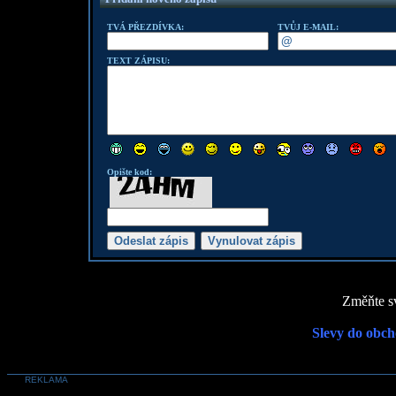
TVÁ PŘEZDÍVKA:
TVŮJ E-MAIL:
TEXT ZÁPISU:
Opište kod:
Změňte sv
Slevy do obch
REKLAMA