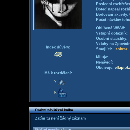
Poslední rozhřešen
Doteď napsal rozh
Bodování aktivity:
Počet návštěv toho
Oblíbené WWW:
Vstupní dotazník
Osobní statistiky
Vztahy na Zpověd
Index důvěry:
Smajlíci:
zobraz
48
Miluje:
Nenávidí:
Obdivuje:
ellapipk
Má k rozdělení:
7
5
Osobní návštěvní kniha
Zatím tu není žádný záznam
Přidání nového zápisu