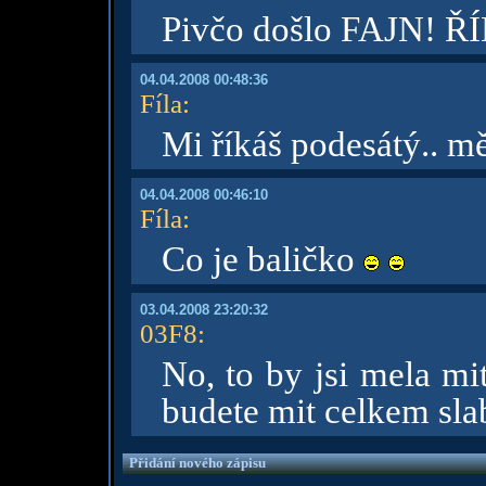
Pivčo došlo FAJN! ŘÍ
04.04.2008 00:48:36
Fíla
:
Mi říkáš podesátý.. m
04.04.2008 00:46:10
Fíla
:
Co je baličko
03.04.2008 23:20:32
03F8
:
No, to by jsi mela m
budete mit celkem sla
Přidání nového zápisu