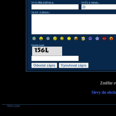
TVÁ PŘEZDÍVKA:
TVŮJ E-MAIL:
TEXT ZÁPISU:
Opište kod:
Změňte sv
Slevy do obch
REKLAMA