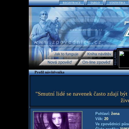
REGISTRACE
TABLO
STATISTIKA
Profil návštěvníka
"Smutní lidé se navenek často zdají být 
živ
Pohlaví:
žena
Věk:
20
Ve zpovědnici půs