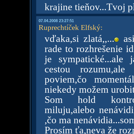
krajine tieňov...Tvoj p
07.04.2008 23:27:51
Ruprechtíček Elfský
:
vďaka,si zlatá,,...
asi
rade to rozhrešenie id
je sympatické...ale
cestou rozumu,ale 
poviem,čo momentál
niekedy možem urobiť 
Som hold kontro
miluju,alebo nenávidi
,čo ma nenávidia...som
Prosím ťa,neva že ro