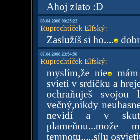
Ahoj zlato :D
08.04.2008 00:25:23
Ruprechtíček Elfský
:
Zaslužíš si ho....
dobr
07.04.2008 23:54:50
Ruprechtíček Elfský
:
myslím,že nie
mám h
svieti v srdíčku a hre
ochraňuješ svojou l
večný,nikdy neuhasne
nevidí a v skuto
plameňou...može m
temnotu.....sílu osvie