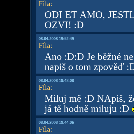
Fíla
:
ODI ET AMO, JESTL
OZVI! :D
08.04.2008 19:52:49
Fíla
:
Ano :D:D Je běžné ne 
napiš o tom zpověď :
08.04.2008 19:48:08
Fíla
:
Miluj mě :D NApiš, že
já tě hodně miluju :D
08.04.2008 19:44:06
Fíla
: