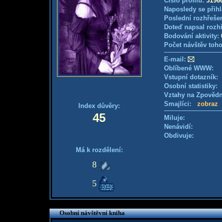
Číslo profilu:
3196
Naposledy se přihl
Poslední rozhřešen
Doteď napsal rozh
Bodování aktivity:
Počet návštěv toho
E-mail:
Oblíbené WWW:
Vstupní dotazník
Osobní statistiky
Vztahy na Zpověd
Smajlíci:
zobraz
Index důvěry:
45
Miluje:
Nenávidí:
Obdivuje:
Má k rozdělení:
8
5
Osobní návštěvní kniha