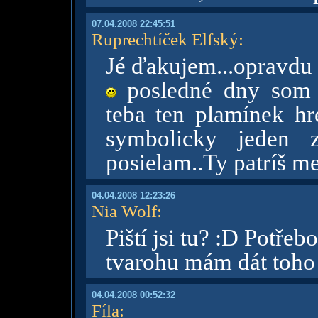
07.04.2008 22:45:51
Ruprechtíček Elfský
:
Jé ďakujem...opravdu 
posledné dny som d
teba ten plamínek hr
symbolicky jeden 
posielam..Ty patríš m
04.04.2008 12:23:26
Nia Wolf
:
Piští jsi tu? :D Potře
tvarohu mám dát toho
04.04.2008 00:52:32
Fíla
: