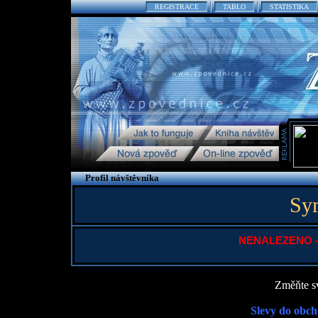
REGISTRACE
TABLO
STATISTIKA
Profil návštěvníka
Sy
NENALEZENO - P
Změňte sv
Slevy do obch