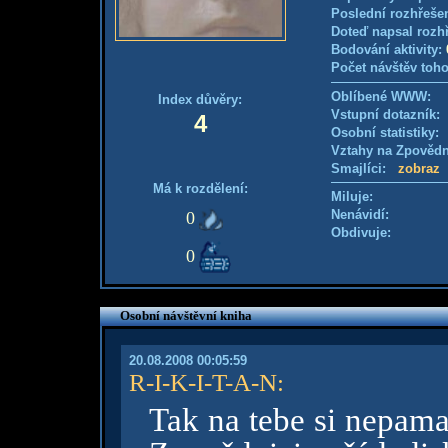
Poslední rozhřešen
Doteď napsal rozh
Bodování aktivity:
Počet návštěv toho
Oblíbené WWW:
Index důvěry:
Vstupní dotazník
4
Osobní statistiky
Vztahy na Zpověd
Smajlíci:
zobraz
Má k rozdělení:
Miluje:
Nenávidí:
0
Obdivuje:
0
Osobní návštěvní kniha
20.08.2008 00:05:59
R-I-K-I-T-A-N
:
Tak na tebe si nepama