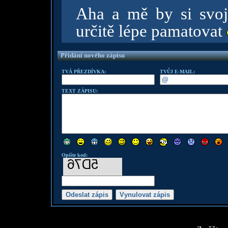
Aha a mě by si svoj
určitě lépe pamatovat
Přidání nového zápisu
TVÁ PŘEZDÍVKA:
TVŮJ E-MAIL:
TEXT ZÁPISU:
Opište kod: