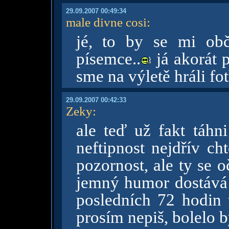
29.09.2007 00:49:34
male divne cosi
:
jé, to by se mi obč
písemce..
já akorát p
sme na výletě hráli fo
29.09.2007 00:42:33
Zeky
:
ale teď už fakt táhni
neftipnost nejdřív ch
pozornost, ale ty se 
jemný humor dostává 
posledních 72 hodin t
prosím nepiš, bolelo b