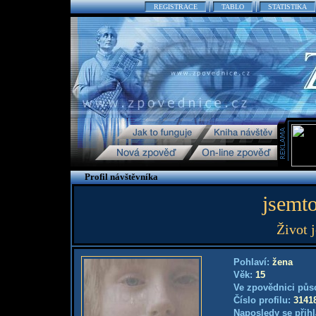
REGISTRACE
TABLO
STATISTIKA
Profil návštěvníka
jsemto
Život j
Pohlaví:
žena
Věk:
15
Ve zpovědnici půs
Číslo profilu:
3141
Naposledy se přihl