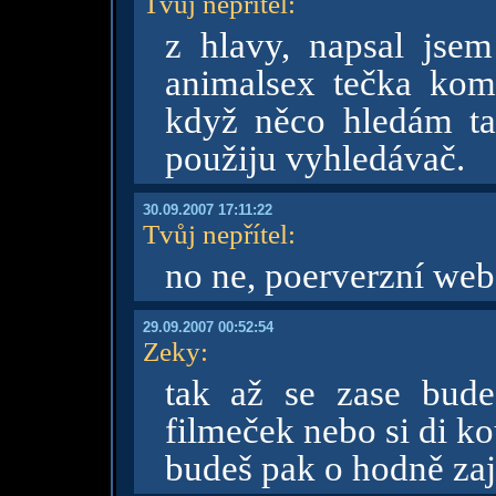
Tvůj nepřítel
:
z hlavy, napsal jse
animalsex tečka kom.
když něco hledám ta
použiju vyhledávač.
30.09.2007 17:11:22
Tvůj nepřítel
:
no ne, poerverzní web
29.09.2007 00:52:54
Zeky
:
tak až se zase budeš
filmeček nebo si di ko
budeš pak o hodně zaj