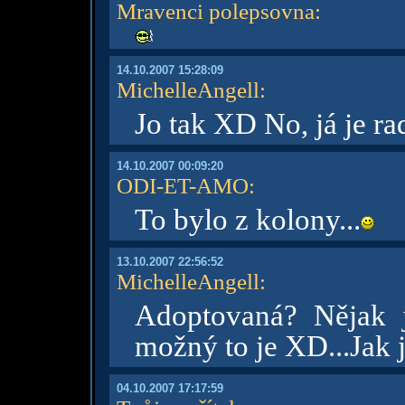
Mravenci polepsovna
:
14.10.2007 15:28:09
MichelleAngell
:
Jo tak XD No, já je 
14.10.2007 00:09:20
ODI-ET-AMO
:
To bylo z kolony...
13.10.2007 22:56:52
MichelleAngell
:
Adoptovaná? Nějak 
možný to je XD...Jak j
04.10.2007 17:17:59