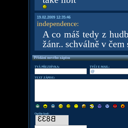
19.02.2009 12:35:46
independence
:
A co máš tedy z hudby
žánr.. schválně v čem
Přidání nového zápisu
TVÁ PŘEZDÍVKA:
TVŮJ E-MAIL:
TEXT ZÁPISU:
Opište kod: