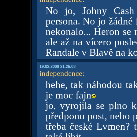
No jo, Johny Cash 
persona. No jo žádné
nekonalo... Heron se 
ale až na vícero posl
Randale v Blavě na ko
19.02.2009 21:26:08
independence
:
hehe, tak náhodou ta
je moc fajn
jo, vyrojila se plno 
předponu post, nebo p
třeba české Lvmen? t
také líbit