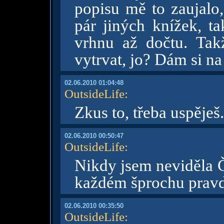
popisu mě to zaujalo
pár jiných knížek, ta
vrhnu až dočtu. Takž
vytrvat, jo? Dám si na
02.06.2010 01:04:48
OutsideLife
:
Zkus to, třeba uspěješ.
02.06.2010 00:50:47
OutsideLife
:
Nikdy jsem neviděla Č
každém šprochu pravd
02.06.2010 00:35:50
OutsideLife
: