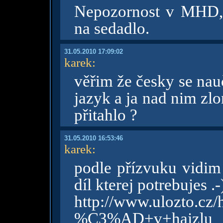
Nepozornost v MHD, 
na sedadlo.
31.05.2010 17:09:02
karek
:
věřim že česky se nau
jazyk a ja nad nim zlo
přitahlo ?
31.05.2010 16:53:46
karek
:
podle přízvuku vidim 
díl kterej potrebujes .-
http://www.ulozto.cz/
%C3%AD+v+hajzlu