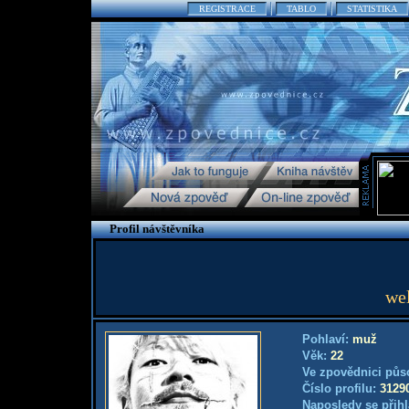
REGISTRACE
TABLO
STATISTIKA
Profil návštěvníka
we
Pohlaví:
muž
Věk:
22
Ve zpovědnici půs
Číslo profilu:
3129
Naposledy se přihl