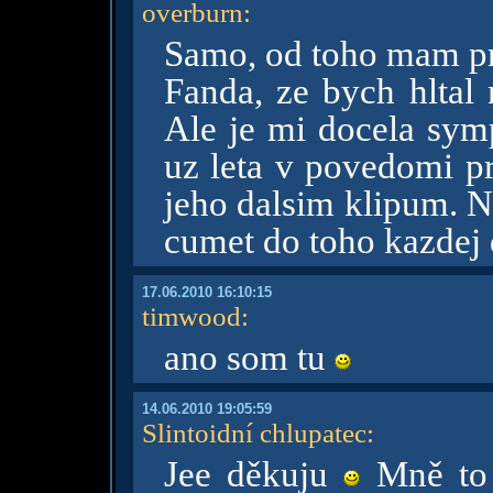
overburn
:
Samo, od toho mam pr
Fanda, ze bych hltal 
Ale je mi docela symp
uz leta v povedomi 
jeho dalsim klipum. N
cumet do toho kazdej 
17.06.2010 16:10:15
timwood
:
ano som tu
14.06.2010 19:05:59
Slintoidní chlupatec
:
Jee děkuju
Mně to 