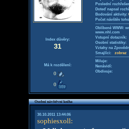
Poslední rozhřešen
Doteď napsal rozh
Bodování aktivity:
Počet návštěv toho
Oblíbené WWW: ww
www.nhl.com
Vstupní dotazník
Index důvěry:
Osobní statistiky
31
Vztahy na Zpověd
Smajlíci:
zobraz
Miluje:
Má k rozdělení:
Nenávidí:
Obdivuje:
0
0
Osobní návštěvní kniha
30.10.2011 13:44:06
sophiesxoll
: