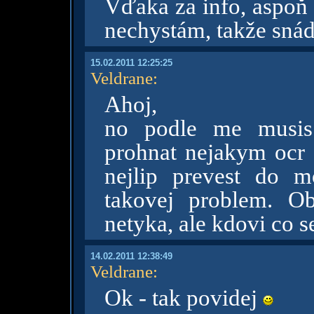
Vďaka za info, aspoň
nechystám, takže sná
15.02.2011 12:25:25
Veldrane
:
Ahoj,
no podle me musis 
prohnat nejakym ocr a
nejlip prevest do 
takovej problem. O
netyka, ale kdovi co s
14.02.2011 12:38:49
Veldrane
:
Ok - tak povidej