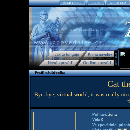
REGISTRACE
TABLO
STATISTIKA
Profil návštěvníka
Cat th
Bye-bye, virtual world, it was really n
t
Pohlaví:
žena
Věk:
0
Ve zpovědnici působ