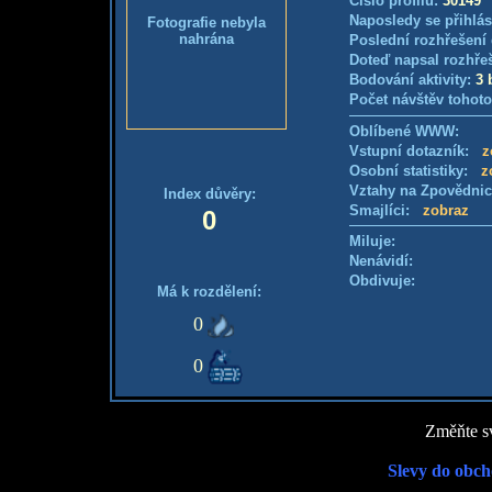
Číslo profilu:
30149
Naposledy se přihlás
Fotografie nebyla
nahrána
Poslední rozhřešení 
Doteď napsal rozhře
Bodování aktivity:
3 
Počet návštěv tohoto
Oblíbené WWW:
Vstupní dotazník:
z
Osobní statistiky:
z
Vztahy na Zpovědni
Index důvěry:
Smajlíci:
zobraz
0
Miluje:
Nenávidí:
Obdivuje:
Má k rozdělení:
0
0
Změňte sv
Slevy do obch