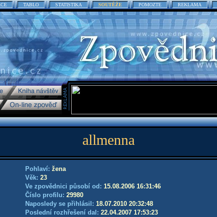
ACE
TABLO
STATISTIKA
SOUTĚŽE
POMOZTE
REKLAMA
allmenna
Pohlaví:
žena
Věk:
23
Ve zpovědnici působí od:
15.08.2006 16:31:46
Číslo profilu:
29980
Naposledy se přihlásil:
18.07.2010 20:32:48
Poslední rozhřešení dal:
22.04.2007 17:53:23