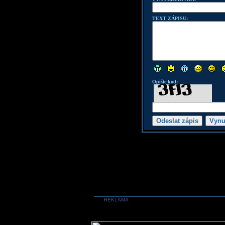
TEXT ZÁPISU:
Opište kod:
REKLAMA