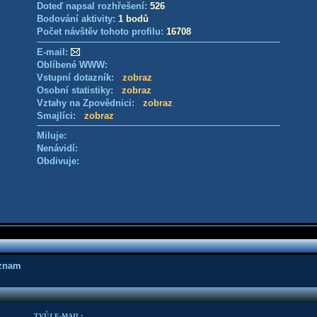
Doteď napsal rozhřešení:
526
Bodování aktivity:
1 bodů
Počet návštěv tohoto profilu:
16708
E-mail:
Oblíbené WWW:
Vstupní dotazník:
zobraz
Osobní statistiky:
zobraz
Vztahy na Zpovědnici:
zobraz
Smajlíci:
zobraz
Miluje:
Nenávidí:
Obdivuje:
áznam
TVŮJ E-MAIL: