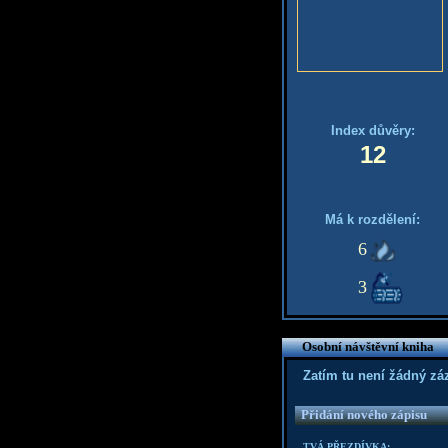
Index důvěry:
12
Má k rozdělení:
6
3
Osobní návštěvní kniha
Zatím tu není žádný z
Přidání nového zápisu
TVÁ PŘEZDÍVKA: