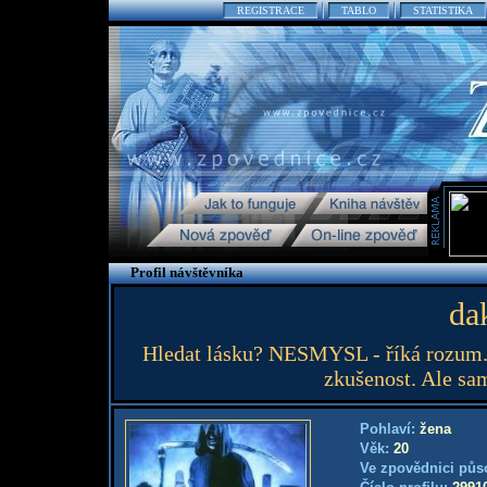
REGISTRACE
TABLO
STATISTIKA
Profil návštěvníka
da
Hledat lásku? NESMYSL - říká rozum.
zkušenost. Ale sam
Pohlaví:
žena
Věk:
20
Ve zpovědnici půs