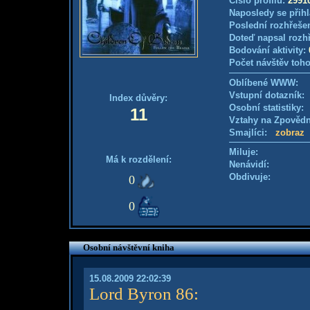
Číslo profilu:
2991
Naposledy se přihl
Poslední rozhřešen
Doteď napsal rozh
Bodování aktivity:
Počet návštěv toho
Oblíbené WWW:
Vstupní dotazník
Index důvěry:
Osobní statistiky
11
Vztahy na Zpověd
Smajlíci:
zobraz
Miluje:
Má k rozdělení:
Nenávidí:
Obdivuje:
0
0
Osobní návštěvní kniha
15.08.2009 22:02:39
Lord Byron 86
: