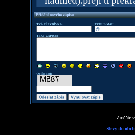
nadhled).preji ti pre
Přidání nového zápisu
TVÁ PŘEZDÍVKA:
TVŮJ E-MAIL:
TEXT ZÁPISU:
Opište kod:
Změňte sv
Slevy do obch