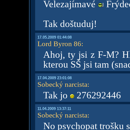
Velezajímavé
Frýde
Tak doštuduj!
17.05.2009 01:44:08
Lord Byron 86
:
Ahoj, ty jsi z F-M? Hl
kterou SŠ jsi tam (sn
17.04.2009 23:01:08
Sobecký narcista
:
Tak jo
276292446
11.04.2009 13:37:11
Sobecký narcista
:
No psychopat trošku 