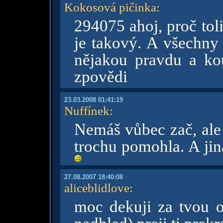
Kokosová pičinka
:
294075 ahoj, proč tol
je takový. A všechny
nějakou pravdu a ko
zpovědi
23.03.2008 01:41:19
Nuffínek
:
Nemáš vůbec zač, ale 
trochu pomohla. A jin
27.08.2007 18:40:08
aliceblidlove
:
moc dekuji za tvou o