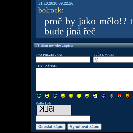
31.10.2010 09:22:26
bolrock
:
proč by jako mělo!? t
bude jiná řeč
Přidání nového zápisu
TVÁ PŘEZDÍVKA:
TVŮJ E-MAIL:
TEXT ZÁPISU:
Opište kod: