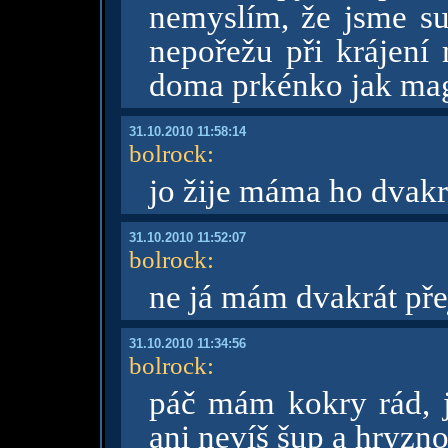
nemyslím, že jsme su
nepořežu při krájení
doma prkénko jak ma
31.10.2010 11:58:14
bolrock
:
jo žije máma ho dvakr
31.10.2010 11:52:07
bolrock
:
ne já mám dvakrát pře
31.10.2010 11:34:56
bolrock
:
páč mám kokry rád, j
ani nevíš šup a hryzn