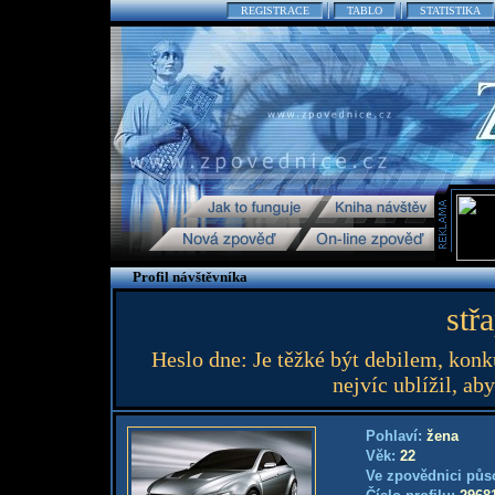
REGISTRACE
TABLO
STATISTIKA
Profil návštěvníka
stř
Heslo dne: Je těžké být debilem, konku
nejvíc ublížil, aby
Pohlaví:
žena
Věk:
22
Ve zpovědnici půs