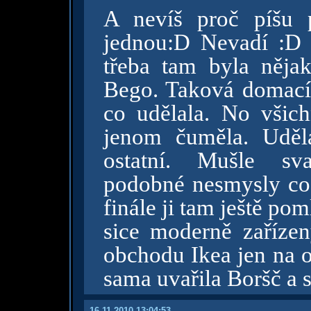
A nevíš proč píšu 
jednou:D Nevadí :D N
třeba tam byla něja
Bego. Taková domací 
co udělala. No všichn
jenom čuměla. Uděl
ostatní. Mušle sva
podobné nesmysly co 
finále ji tam ještě po
sice moderně zaříze
obchodu Ikea jen na o
sama uvařila Boršč a 
16.11.2010 13:04:53