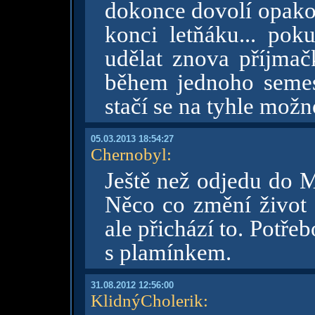
dokonce dovolí opakov
konci letňáku... pok
udělat znova příjmač
během jednoho semestr
stačí se na tyhle možno
05.03.2013 18:54:27
Chernobyl
:
Ještě než odjedu do 
Něco co změní život s
ale přichází to. Potř
s plamínkem.
31.08.2012 12:56:00
KlidnýCholerik
: