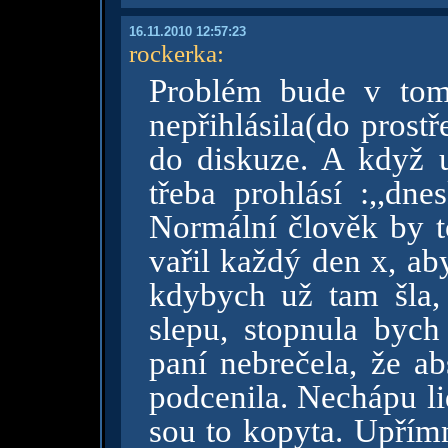
16.11.2010 12:57:23
rockerka
:
Problém bude v tom
nepřihlásila(do prostř
do diskuze. A když u
třeba prohlásí :,,dn
Normální člověk by to
vařil každý den x, ab
kdybych už tam šla, 
slepu, stopnula bych
paní nebrečela, že ab
podcenila. Nechápu li
sou to kopyta. Upřímn