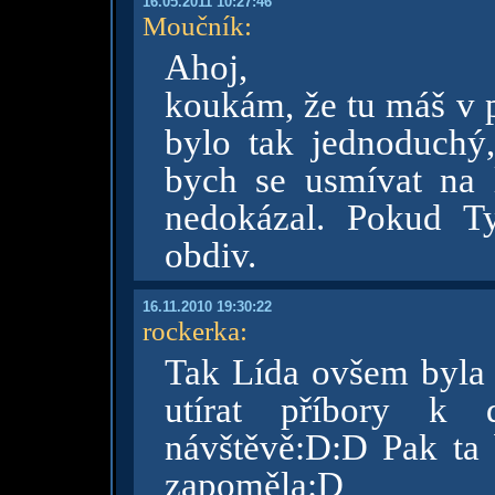
16.05.2011 10:27:46
Moučník
:
Ahoj,
koukám, že tu máš v p
bylo tak jednoduchý,
bych se usmívat na li
nedokázal. Pokud T
obdiv.
16.11.2010 19:30:22
rockerka
:
Tak Lída ovšem byla k
utírat příbory k
návštěvě:D:D Pak ta 
zapoměla:D