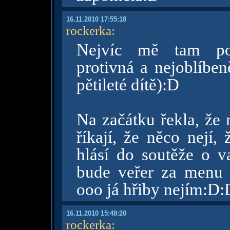
16.11.2010 17:55:18
rockerka
:
Nejvíc mě tam pob
protivná a nejoblíben
pětileté dítě):D
Na začátku řekla, že n
říkají, že něco nejí,
hlásí do soutěže o v
bude veřer za menu 
ooo já hřiby nejím:D:
16.11.2010 15:48:20
rockerka
: