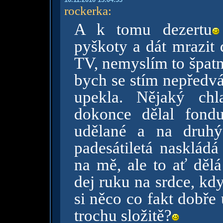
rockerka
:
A k tomu dezertu
pyškoty a dát mrazit 
TV, nemyslím to špatně
bych se stím nepředvá
upekla. Nějaký chl
dokonce dělal fond
udělané a na druhý
padesátiletá naskládá
na mě, ale to ať děl
dej ruku na srdce, kdy
si něco co fakt dobře
trochu složitě?