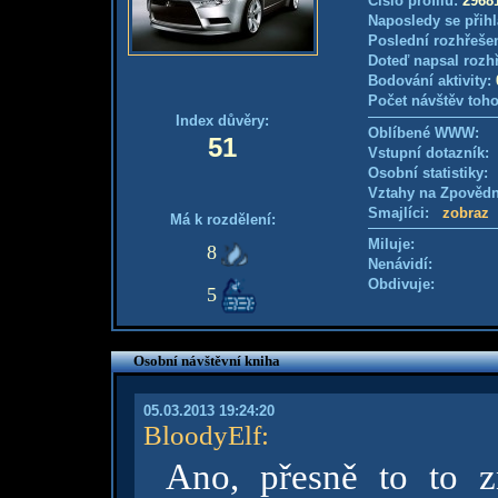
Číslo profilu:
2968
Naposledy se přihl
Poslední rozhřešen
Doteď napsal rozh
Bodování aktivity:
Počet návštěv toho
Index důvěry:
Oblíbené WWW:
51
Vstupní dotazník
Osobní statistiky
Vztahy na Zpověd
Smajlíci:
zobraz
Má k rozdělení:
Miluje:
8
Nenávidí:
Obdivuje:
5
Osobní návštěvní kniha
05.03.2013 19:24:20
BloodyElf
:
Ano, přesně to to zn