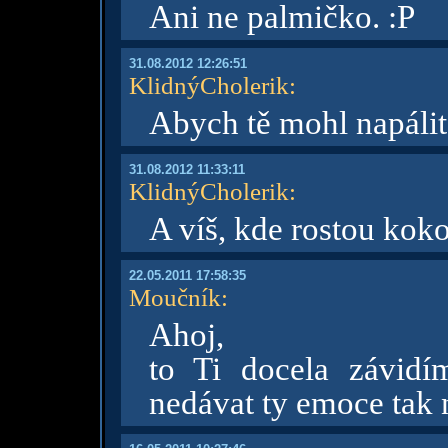
Ani ne palmičko. :P
31.08.2012 12:26:51
KlidnýCholerik
:
Abych tě mohl napáli
31.08.2012 11:33:11
KlidnýCholerik
:
A víš, kde rostou kok
22.05.2011 17:58:35
Moučník
:
Ahoj,
to Ti docela závidí
nedávat ty emoce tak 