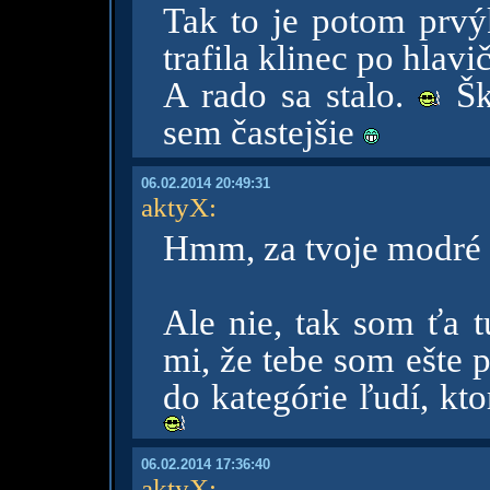
Tak to je potom prvýk
trafila klinec po hlav
A rado sa stalo.
Ško
sem častejšie
06.02.2014 20:49:31
aktyX
:
Hmm, za tvoje modré
Ale nie, tak som ťa t
mi, že tebe som ešte 
do kategórie ľudí, kto
06.02.2014 17:36:40
aktyX
: