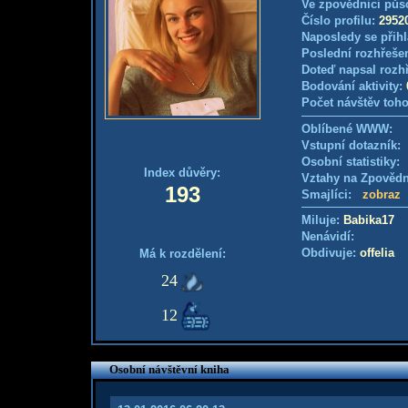
Ve zpovědnici půs
Číslo profilu:
2952
Naposledy se přihl
Poslední rozhřešen
Doteď napsal rozh
Bodování aktivity:
Počet návštěv toho
Oblíbené WWW:
Vstupní dotazník
Osobní statistiky
Index důvěry:
Vztahy na Zpověd
193
Smajlíci:
zobraz
Miluje:
Babika17
Nenávidí:
Obdivuje:
offelia
Má k rozdělení:
24
12
Osobní návštěvní kniha