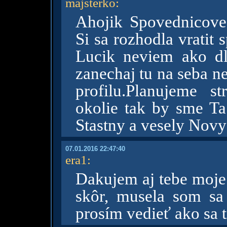
majsterko
:
Ahojik Spovednicove
Si sa rozhodla vratit 
Lucik neviem ako dlh
zanechaj tu na seba n
profilu.Planujeme s
okolie tak by sme Ta
Stastny a vesely Nov
07.01.2016 22:47:40
era1
:
Dakujem aj tebe moje 
skôr, musela som sa
prosím vedieť ako sa t