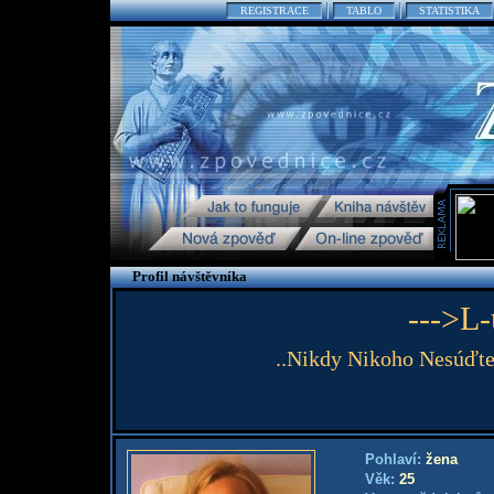
REGISTRACE
TABLO
STATISTIKA
Profil návštěvníka
--->L-
..Nikdy Nikoho Nesúďte
Pohlaví:
žena
Věk:
25