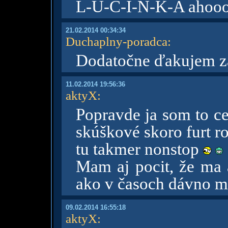
L-U-C-I-N-K-A ahoo
21.02.2014 00:34:34
Duchaplny-poradca
:
Dodatočne ďakujem za
11.02.2014 19:56:36
aktyX
:
Popravde ja som to cez
skúškové skoro furt r
tu takmer nonstop
Mam aj pocit, že ma a
ako v časoch dávno m
09.02.2014 16:55:18
aktyX
: