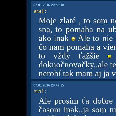
07.01.2016 20:58:10
era1
:
Moje zlaté , to som ne
sna, to pomaha na ub
ako inak
Ale to nie 
čo nam pomaha a vieme
to vždy ťažšie
doknočnovačky..ale te
nerobí tak mam aj ja 
07.01.2016 20:47:35
era1
:
Ale prosim ťa dobre
časom inak..ja som tu