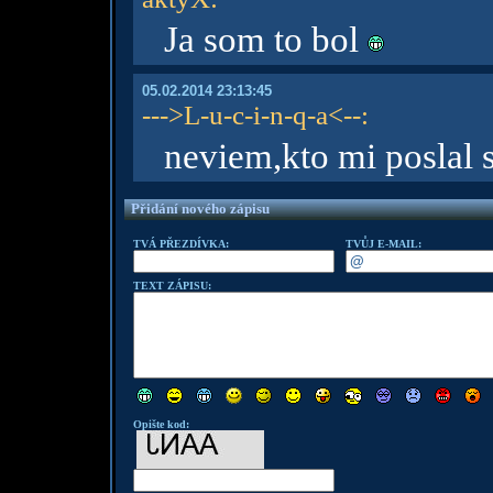
Ja som to bol
05.02.2014 23:13:45
--->L-u-c-i-n-q-a<--
:
neviem,kto mi poslal 
Přidání nového zápisu
TVÁ PŘEZDÍVKA:
TVŮJ E-MAIL:
TEXT ZÁPISU:
Opište kod: