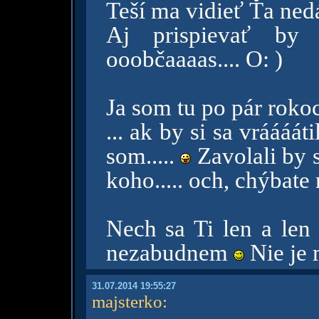
Teší ma vidieť Ťa ne
Aj prispievať by
ooobčaaaas.... O: )
Ja som tu po pár roko
... ak by si sa vráááát
som.....
Zavolali by 
koho..... och, chýbate
Nech sa Ti len a len
nezabudnem
Nie je
31.07.2014 19:55:27
majsterko
: