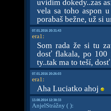
uvidim dokedy..zas asi
vela sa toho aspon 
porabaš bežne, už si u
07.01.2016 20:31:43
era1
:
Som rada že si tu za
dosť flakala, po 100 
ty..tak ma to teší, dos
07.01.2016 20:26:03
era1
:
Aha Luciatko ahoj
13.08.2014 12:38:33
AnjelStrážny
( )
: