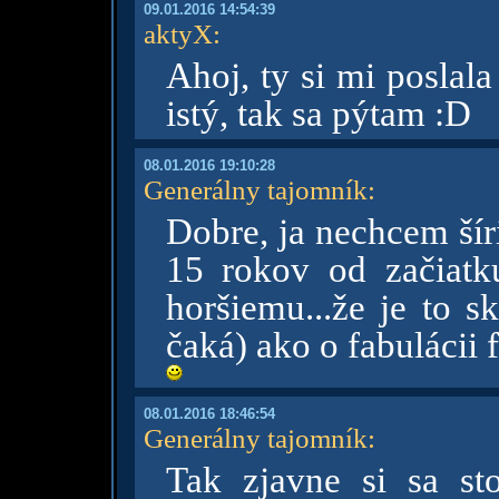
09.01.2016 14:54:39
aktyX
:
Ahoj, ty si mi poslal
istý, tak sa pýtam :D
08.01.2016 19:10:28
Generálny tajomník
:
Dobre, ja nechcem šíri
15 rokov od začiatk
horšiemu...že je to s
čaká) ako o fabulácii 
08.01.2016 18:46:54
Generálny tajomník
:
Tak zjavne si sa st