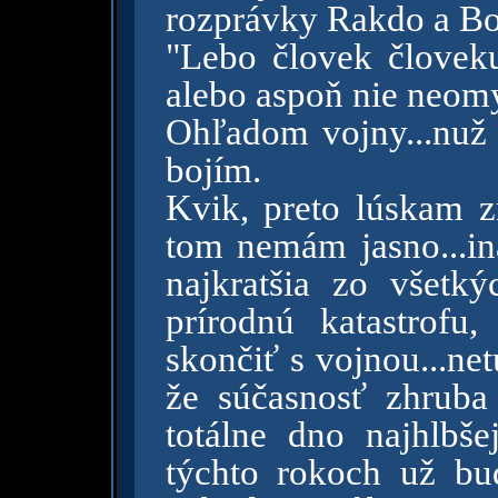
rozprávky Rakdo a Bo
"Lebo človek človek
alebo aspoň nie neom
Ohľadom vojny...nuž j
bojím.
Kvik, preto lúskam z
tom nemám jasno...ina
najkratšia zo všetk
prírodnú katastrofu
skončiť s vojnou...net
že súčasnosť zhruba
totálne dno najhlbšej
týchto rokoch už bu