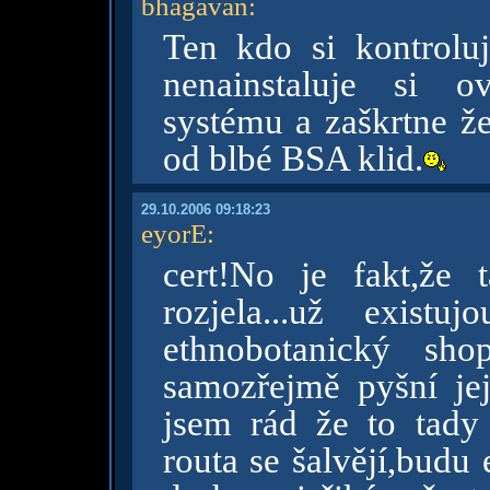
bhagavan
:
Ten kdo si kontroluj
nenainstaluje si o
systému a zaškrtne že
od blbé BSA klid.
29.10.2006 09:18:23
eyorE
:
cert!No je fakt,že 
rozjela...už exis
ethnobotanický sh
samozřejmě pyšní její
jsem rád že to tady 
routa se šalvějí,budu 