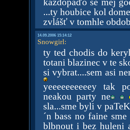
každopáďo se měj goo
...ty houbice kol dom
zvlášť v tomhle obdob
14.09.2006 15:14:12
Snowgirl
:
ty ted chodis do ke
totani blazinec v te s
si vybrat....sem asi n
yeeeeeeeeeey tak p
neakou party ne
sla...sme byli v paTe
´n bass no faine sme s
blbnout i bez huleni 