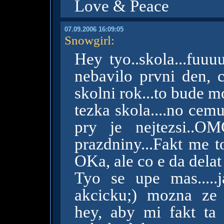
Love & Peace
07.09.2006 16:09:05
Snowgirl
:
Hey tyo..skola...fuu
nebavilo prvni den, c
skolni rok...to bude 
tezka skola....no cem
pry je nejtezsi..O
prazdniny...Fakt me t
OKa, ale co e da delat
Tyo se upe mas.....j
akcicku;) mozna ze 
hey, aby mi fakt ta j