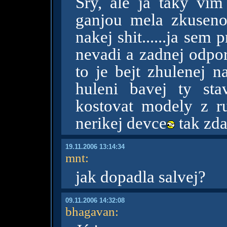
Sry, ale ja taky vi
ganjou mela zkusenos
nakej shit......ja sem 
nevadi a zadnej odp
to je bejt zhulenej 
huleni bavej ty st
kostovat modely z ru
nerikej devce
tak zda
19.11.2006 13:14:34
mnt
:
jak dopadla salvej?
09.11.2006 14:32:08
bhagavan
: