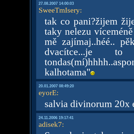
27.08.2007 14:00:03
SweeTmIsery
:
tak co pani?žijem ži
taky nelezu víceméně 
mě zajímaj..héé.. pě
dvacítce...je 
tondas(mí)hhhh..aspo
kalhotama"
20.01.2007 08:49:20
eyorE
:
salvia divinorum 20x ex
24.11.2006 19:17:41
adisek7
: