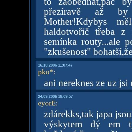
to zaobědnat,páč b
přezíravě až by
Mother!Kdybys měl
haldotvořič třeba z 
semínka routy...ale p
"zkušenost" bohatší,ž
16.10.2006 11:07:47
pko*
:
ani nereknes ze uz jsi
24.09.2006 18:09:57
eyorE
:
zdárekks,tak japa jsou
výskytem dý em tý