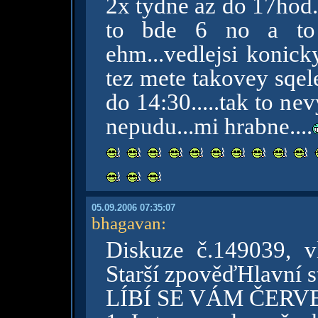
2x tydne az do 17hod
to bde 6 no a to 
ehm...vedlejsi konick
tez mete takovey sqel
do 14:30.....tak to ne
nepudu...mi hrabne....
05.09.2006 07:35:07
bhagavan
:
Diskuze č.149039, v
Starší zpověďHlavní s
LÍBÍ SE VÁM ČERV