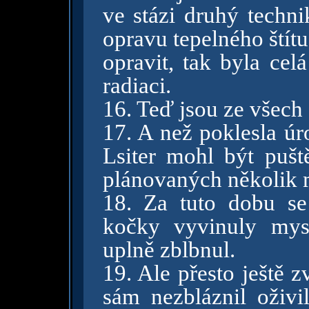
ve stázi druhý techn
opravu tepelného štítu
opravit, tak byla cel
radiaci.
16. Teď jsou ze všec
17. A než poklesla úr
Lsiter mohl být pušt
plánovaných několik mě
18. Za tuto dobu se
kočky vyvinuly mysl
uplně zblbnul.
19. Ale přesto ještě z
sám nezbláznil oživ