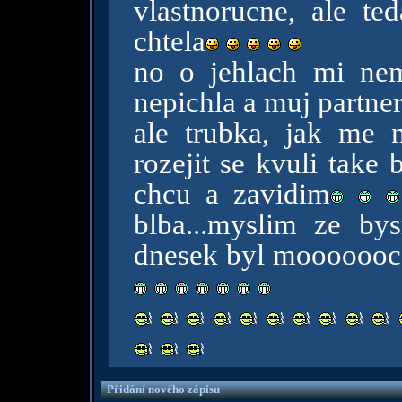
vlastnorucne, ale t
chtela
no o jehlach mi neml
nepichla a muj partner
ale trubka, jak me 
rozejit se kvuli take b
chcu a zavidim
blba...myslim ze bys
dnesek byl mooooooc f
Přidání nového zápisu