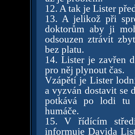
12. A tak je Lister př
13. A jelikož při s
doktorům aby ji mohl
odsouzen ztrávit zby
bez platu.
14. Lister je zavřen 
pro něj plynout čas.
Vzápětí je Lister lod
a vyzván dostavit se d
potkává po lodi tu
humáče.
15. V řídícím střed
informuje Davida List