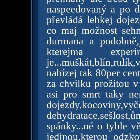
naspeedovaný a po do
převládá lehkej dojez
co maj možnost sehna
durmana a podobně,
kterejma exper
je...muškát,blín,rulí
nabízej tak 80per cen
za chvilku prožitou v
asi pro smrt taky ne
dojezdy,kocoviny,vyč
dehydratace,sešlost,ů
spánky...né o tyhle vě
jedinou,kterou odzk