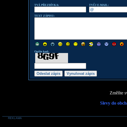
TVÁ PŘEZDÍVKA:
TVŮJ E-MAIL:
TEXT ZÁPISU:
Opište kod:
Změňte sv
Slevy do obch
REKLAMA