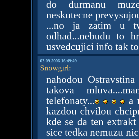
do durmanu muze j
neskutecne prevysuj
...no ja zatim u 
odhad...nebudu to hr
usvedcujici info tak t
03.09.2006 16:49:49
Snowgirl
:
nahodou Ostravstina
takova mluva....
telefonaty...
a 
kazdou chvilou chcip
kde se da ten extrakt
sice tedka nemuzu nic k