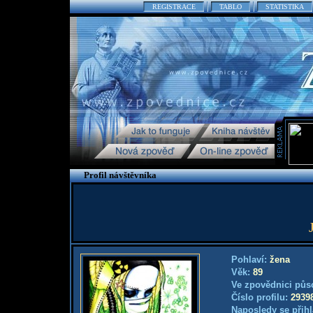
REGISTRACE
TABLO
STATISTIKA
Profil návštěvníka
Pohlaví:
žena
Věk:
89
Ve zpovědnici půs
Číslo profilu:
2939
Naposledy se přihl