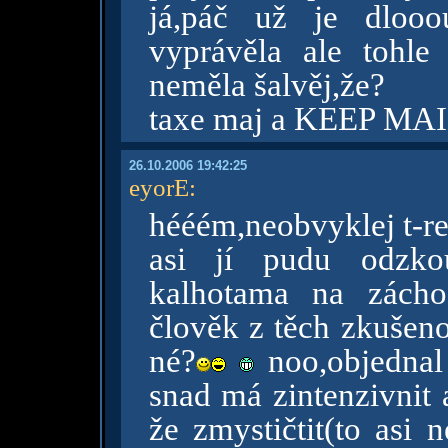
já,páč už je dlooo
vyprávěla ale tohle 
neměla šalvěj,že?
taxe maj a KEEP MAIL
26.10.2006 19:42:25
eyorE
:
hééém,neobvyklej t-rep
asi jí pudu odzko
kalhotama na záchod
člověk z těch zkušeno
né?
noo,objednal 
snad má zintenzivnit 
že zmystičtit(to asi n