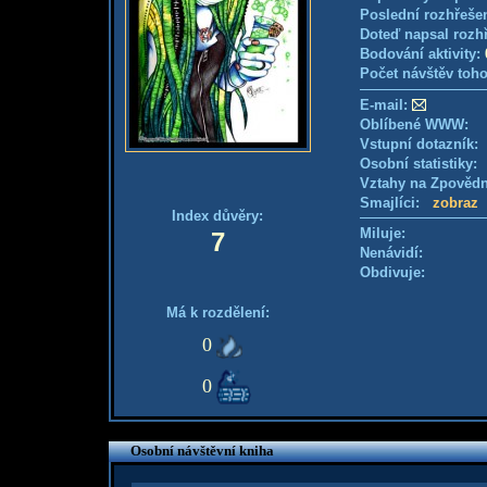
Poslední rozhřešen
Doteď napsal rozh
Bodování aktivity:
Počet návštěv toho
E-mail:
Oblíbené WWW:
Vstupní dotazník
Osobní statistiky
Vztahy na Zpověd
Smajlíci:
zobraz
Index důvěry:
Miluje:
7
Nenávidí:
Obdivuje:
Má k rozdělení:
0
0
Osobní návštěvní kniha