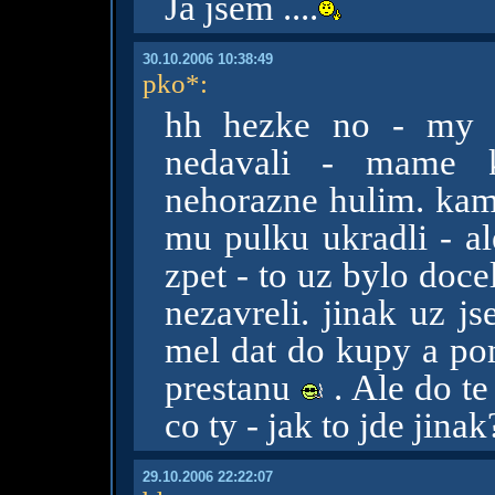
Já jsem ....
30.10.2006 10:38:49
pko*
:
hh hezke no - my u
nedavali - mame k
nehorazne hulim. kamo
mu pulku ukradli - al
zpet - to uz bylo doce
nezavreli. jinak uz j
mel dat do kupy a pom
prestanu
. Ale do te
co ty - jak to jde jinak
29.10.2006 22:22:07