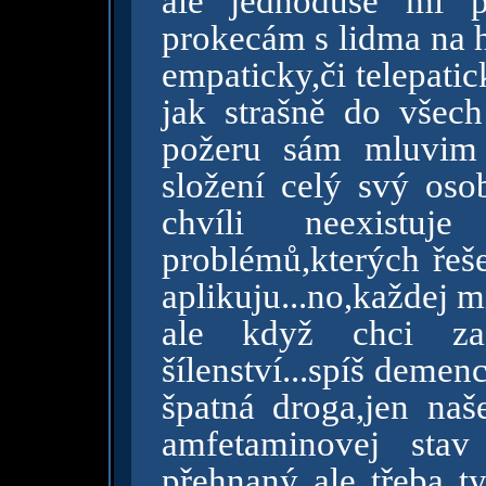
ale jednoduše mi př
prokecám s lidma na 
empaticky,či telepatic
jak strašně do všec
požeru sám mluvim 
složení celý svý oso
chvíli neexistu
problémů,kterých řeše
aplikuju...no,každej mi
ale když chci zaž
šílenství...spíš demen
špatná droga,jen naš
amfetaminovej stav
přehnaný ale třeba t