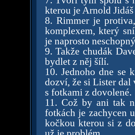
7. Tvoří tým spolu s 
kterou je Arnold Jidá
8. Rimmer je protiv
komplexem, který sní 
je naprosto neschopný
9. Takže chudák Dave
bydlet z něj šílí.
10. Jednoho dne se k
dozví, že si Lister dal
s fotkami z dovolené.
11. Což by ani tak ne
fotkách je zachycen u
kočkou kterou si z do
už je problém.