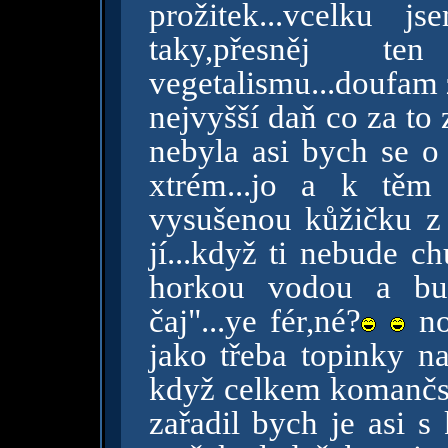
prožitek...vcelku j
taky,přesněj t
vegetalismu...doufam 
nejvyšší daň co za to
nebyla asi bych se o 
xtrém...jo a k těm 
vysušenou kůžičku z 
jí...když ti nebude ch
horkou vodou a bud
čaj"...ye fér,né?
no
jako třeba topinky na
když celkem komančs
zařadil bych je asi s