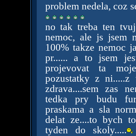
problem nedela, coz se c
no tak treba ten tvu
nemoc, ale js jsem 
100% takze nemoc ja
pr...... a to jsem je
projevovat ta moje
pozustatky z ni.....
zdrava....sem zas n
tedka pry budu fur
praskama a sla norm
delat ze....to bych 
tyden do skoly.....