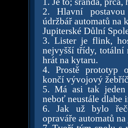
1. Je to; sranda, prča, 
2. Hlavní postavou
údržbář automatů na k
Jupiterské Důlní Spol
3. Lister je flink, 
nejvyšší třídy, totální
hrát na kytaru.
4. Prostě prototyp 
končí vývojový žebříč
5. Má asi tak jeden
neboť neustále dlabe i
6. Jak už bylo řeč
opraváře automatů na 