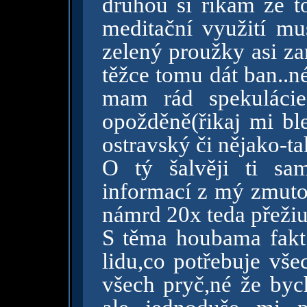
druhou si řikám že to
meditační využití mu
zelený proužky asi z
těžce tomu dát ban..né
mam rád spekulácie.
opožděně(řikaj mi bl
ostravský či nějako-t
O tý šalvěji ti sa
informací z mý zmuto
námrd 20x teda přeži
S těma houbama fakt
lidu,co potřebuje vše
všech pryč,né že byc