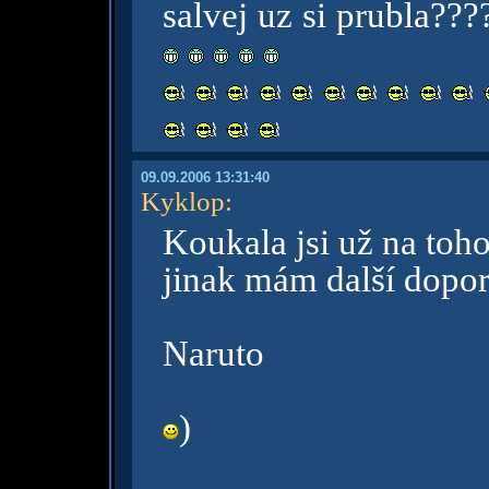
salvej uz si prubla???
09.09.2006 13:31:40
Kyklop
:
Koukala jsi už na toh
jinak mám další dopor
Naruto
)