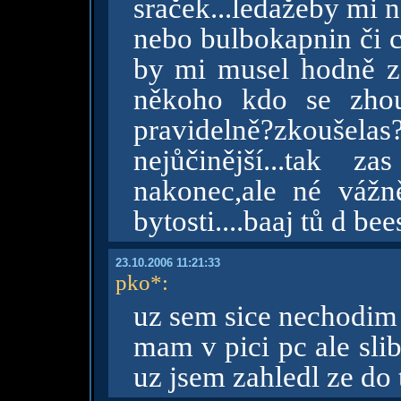
sraček...ledažeby mi n
nebo bulbokapnin či co
by mi musel hodně zap
někoho kdo se zhou
pravidelně?zkou
nejůčinější...tak z
nakonec,ale né vážně
bytosti....baaj tů d bees
23.10.2006 11:21:33
pko*
:
uz sem sice nechodim 
mam v pici pc ale slib
uz jsem zahledl ze do 