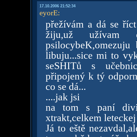
17.10.2006 21:52:34
eyorE
:
přežívám a dá se říc
žiju,už užívam 
psilocybeK,omezuju 
libuju...sice mi to v
seSHITů s učebnice
připojený k tý odporn
co se dá...
....jak jsi
na tom s paní divi
xtrakt,celkem leteckej
Já to eště nezavdal,