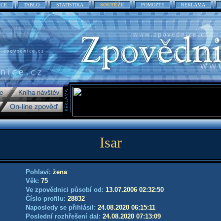
ACE
TABLO
STATISTIKA
SOUTĚŽE
POMOZTE
REKLAMA
Isar
Pohlaví:
žena
Věk:
75
Ve zpovědnici působí od:
13.07.2006 02:32:50
Číslo profilu:
28832
Naposledy se přihlásil:
24.08.2020 06:15:11
Poslední rozhřešení dal:
24.08.2020 07:13:09