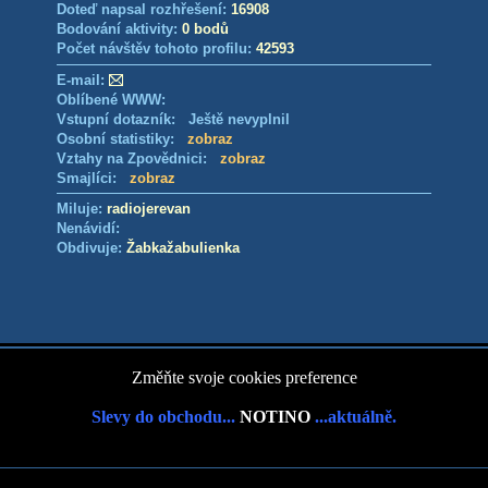
Doteď napsal rozhřešení:
16908
Bodování aktivity:
0 bodů
Počet návštěv tohoto profilu:
42593
E-mail:
Oblíbené WWW:
Vstupní dotazník: Ještě nevyplnil
Osobní statistiky:
zobraz
Vztahy na Zpovědnici:
zobraz
Smajlíci:
zobraz
Miluje:
radiojerevan
Nenávidí:
Obdivuje:
Žabkažabulienka
Změňte svoje cookies preference
Slevy do obchodu...
NOTINO
...aktuálně.