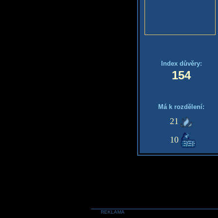
Index důvěry:
154
Má k rozdělení:
21
10
REKLAMA