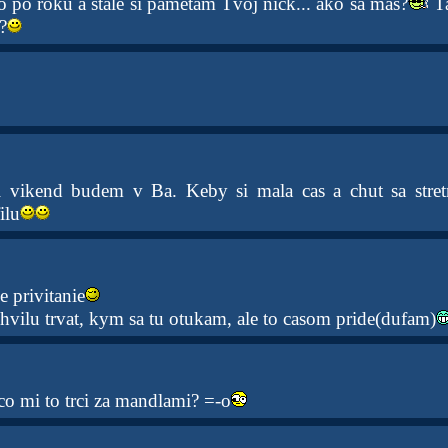
o po roku a stale si pametam Tvoj nick... ako sa mas?
Ta
?
vikend budem v Ba. Keby si mala cas a chut sa stret
ilu
 privitanie
chvilu trvat, kym sa tu otukam, ale to casom pride(dufam)
co mi to trci za mandlami? =-o