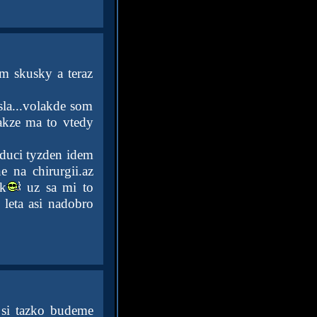
m skusky a teraz
asla...volakde som
takze ma to vtedy
uduci tyzden idem
 na chirurgii.az
ak
uz sa mi to
 leta asi nadobro
 si tazko budeme