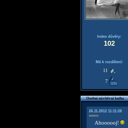
Index důvěry:
102
Má k rozdělení:
11
7
Osobní návštěvní kniha
26.11.2012 11:11:28
ramen
:
Ahoooooj!