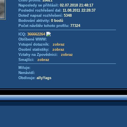
Číslo profilu:
28621
Naposledy se přihlásil:
02.07.2018 21:48:17
Poslední rozhřešení dal:
11.08.2011 22:28:37
Doteď napsal rozhřešení:
5348
Bodování aktivity:
0 bodů
Počet návštěv tohoto profilu:
77324
ICQ:
366662264
Oblíbené WWW:
Vstupní dotazník:
zobraz
Osobní statistiky:
zobraz
Vztahy na Zpovědnici:
zobraz
Smajlíci:
zobraz
Miluje:
Nenávidí:
Obdivuje:
allyYags