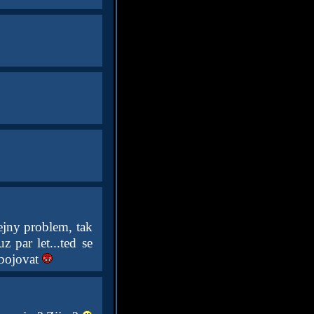
ejny problem, tak
z par let...ted se
 bojovat