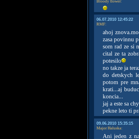
Bloody flower
:
06.07.2010 12:45:22
RMF
:
ahoj znova.moc
zasa povinnu pr
som rad ze si n
cital ze ta zob
potesilo
no takze ja ter
do detskych l
potom pre mna
krati...aj bud
koncia...
jaj a este sa c
pekne leto ti p
09.06.2010 15:35:15
Major Haluska
:
Ani jeden z n