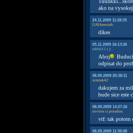
Tuulikki...skor
ako na vysokej
24.11.2009 11:28:35
GAIAmesiah
:
dikes
05.11.2009 16:13:26
rabbit11
( )
:
Ahoj
Buduci 
odpisat do prof
08.09.2009 20:38:11
zemiak42
:
dakujem za mile
bude sice este 
08.09.2009 14:27:26
neviem ci poradim
:
vtf: tak potom 
08.09.2009 11:50:08