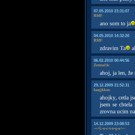
07.05.2010 23:31:07
RMF
:
ano som to ja
04.05.2010 14:32:20
RMF
:
zdravim Ta
ak
06.02.2010 00:44:56
Zemiačik
:
ahoj, ja len, ž
29.12.2009 21:52:31
kaajjkkaa
:
ahojky, cetla 
jsem se chtela 
zrovna ucim na
14.12.2009 23:08:53
--->L-u-c-i-n-q-a<--
: