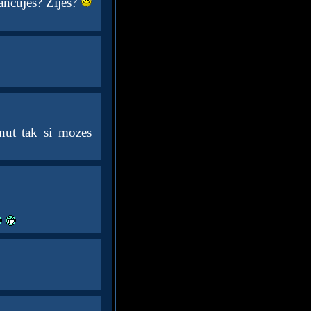
ncujes? Zijes?
nut tak si mozes