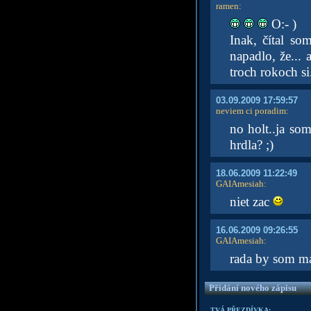
ramen
:
O:- )
Inak, čítal s
napadlo, že... 
troch rokoch si
03.09.2009 17:59:57
neviem ci poradim
:
no holt..ja s
hrdla? ;)
18.06.2009 11:22:49
GAIAmesiah
:
niet zac
16.06.2009 09:26:55
GAIAmesiah
:
rada by som mal
Přidání nového zápisu
TVÁ PŘEZDÍVKA: