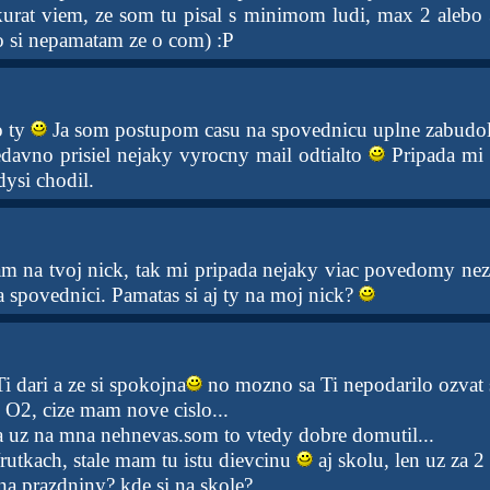
rat viem, ze som tu pisal s minimom ludi, max 2 alebo 
to si nepamatam ze o com) :P
o ty
Ja som postupom casu na spovednicu uplne zabudo
edavno prisiel nejaky vyrocny mail odtialto
Pripada mi 
ysi chodil.
m na tvoj nick, tak mi pripada nejaky viac povedomy nez
a spovednici. Pamatas si aj ty na moj nick?
i dari a ze si spokojna
no mozno sa Ti nepodarilo ozvat
 O2, cize mam nove cislo...
sa uz na mna nehnevas.som to vtedy dobre domutil...
rutkach, stale mam tu istu dievcinu
aj skolu, len uz za 2
na prazdniny? kde si na skole?