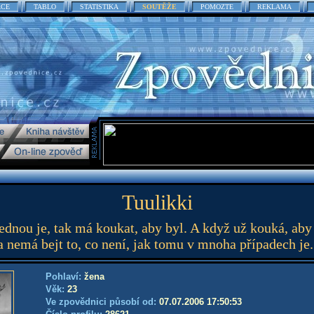
ACE
TABLO
STATISTIKA
SOUTĚŽE
POMOZTE
REKLAMA
Tuulikki
dnou je, tak má koukat, aby byl. A když už kouká, aby 
, a nemá bejt to, co není, jak tomu v mnoha případech je
Pohlaví:
žena
Věk:
23
Ve zpovědnici působí od:
07.07.2006 17:50:53