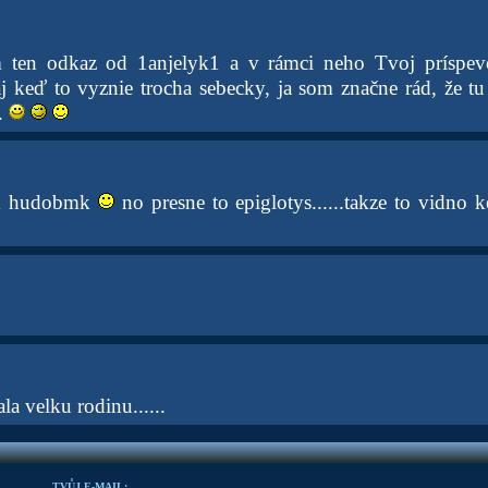
om ten odkaz od 1anjelyk1 a v rámci neho Tvoj príspe
aj keď to vyznie trocha sebecky, ja som značne rád, že tu 
.
om hudobmk
no presne to epiglotys......takze to vidno
a velku rodinu......
TVŮJ E-MAIL: