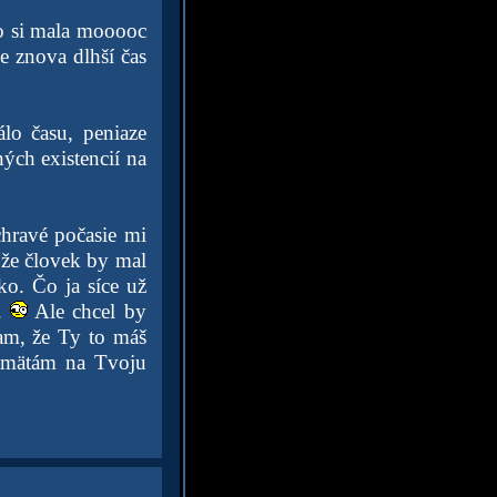
to si mala mooooc
e znova dlhší čas
lo času, peniaze
ých existencií na
chravé počasie mi
 že človek by mal
ko. Čo ja síce už
..
Ale chcel by
m, že Ty to máš
pamätám na Tvoju