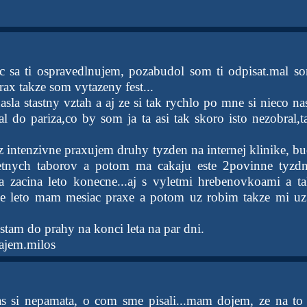
 sa ti ospravedlnujem, pozabudol som ti odpisat.mal so
ax takze som vytazeny fest...
asla stastny vztah a aj ze si tak rychlo po mne si nieco n
ral do pariza,co by som ja ta asi tak skoro isto nezobral,
az intenzivne praxujem druhy tyzden na internej klinike, b
etnych taborov a potom ma cakaju este 2povinne tyzdne
 zacina leto konecne...aj s vyletmi hrebenovkoami a t
uce leto mam mesiac praxe a potom uz robim takze mi uz
hystam do prahy na konci leta na par dni.
rajem.milos
as si nepamata, o com sme pisali...mam dojem, ze na to