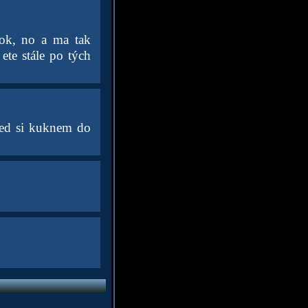
vok, no a ma tak
ete stále po tých
 ked si kuknem do