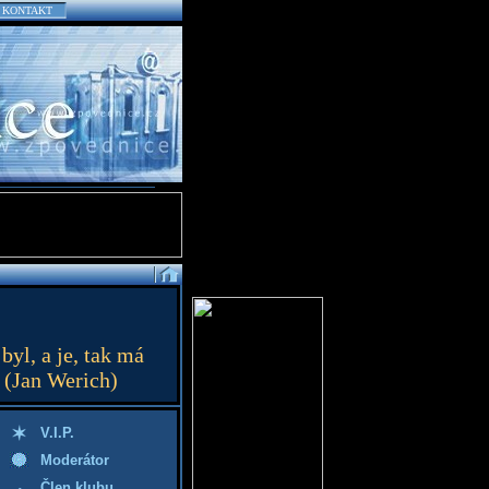
KONTAKT
byl, a je, tak má
. (Jan Werich)
V.I.P.
Moderátor
Člen klubu