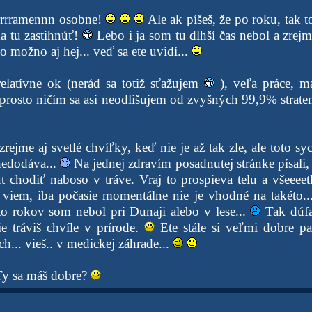
rrrramennn osobne!
Ale ak píšeš, že po roku, tak 
ma tu zastihnúť!
Lebo i ja som tu dlhší čas nebol a zrejm
 možno aj hej... veď sa ete uvidí...
latívne ok (nerád sa totiž sťažujem
), veľa práce, má
prosto ničím sa asi neodlišujem od zvyšných 99,9% straten
ejme aj svetlé chvíľky, keď nie je až tak zle, ale toto sy
nedodáva...
Na jednej zdravím posadnutej stránke písali,
 chodiť naboso v tráve. Vraj to prospieva telu a všeeeet
 viem, iba počasie momentálne nie je vhodné na takéto.
o rokov som nebol pri Dunaji alebo v lese...
Tak dúfa
šie tráviš chvíle v prírode.
Ete stále si veľmi dobre 
h... vieš.. v medickej záhrade...
 Ty sa máš dobre?