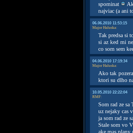
spominat
Aku
najviac (a ani 
06.06.2010 11:53:15
Major Haluska
:
Tak predsa si t
si az ked mi n
co som sem ked
04.06.2010 17:19:34
Major Haluska
:
Ako tak pozera
ktori su dlho n
10.05.2010 22:22:04
RMF
:
Som rad ze sa T
uz nejaky cas v
ja som rad ze 
Stale som vo V
ake mas plany 