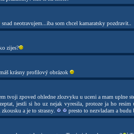
snad neotravujem...iba som chcel kamaratsky pozdravit..
o zijes?
e máš krásny profilový obrázok
jsem tvoji zpoved ohledne zlozvyku u uceni a mam uplne st
zeptat, jestli si ho uz nejak vyresila, protoze ja ho resim u
 zkousku a je to strasny.
presto to nezvladam a budu