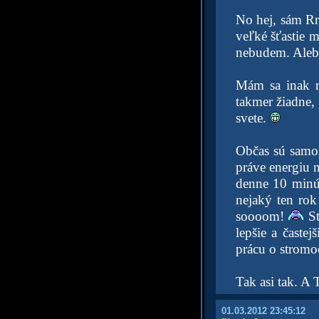
No hej, sám R
veľké šťastie 
nebudem. Alebo
Mám sa inak re
takmer žiadne, 
svete.
Občas sú samozr
práve energiu 
denne 10 minút
nejaký ten rok
soooom!
St
lepšie a častej
prácu o stromoc
Tak asi tak. A
01.03.2012 23:45:12