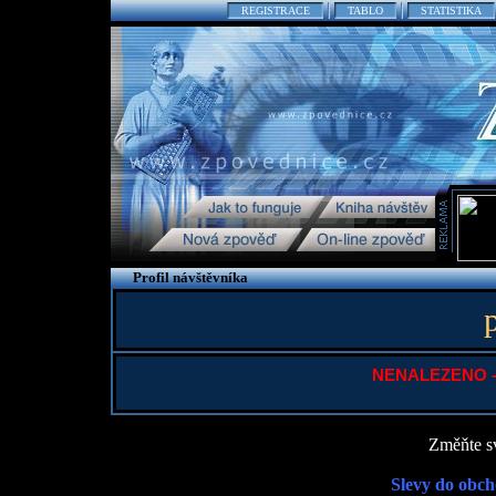
REGISTRACE
TABLO
STATISTIKA
Profil návštěvníka
NENALEZENO - P
Změňte sv
Slevy do obch