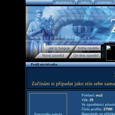
REGISTRACE
TABLO
STATISTIKA
Profil návštěvníka
Začínám si připadat jako stín sebe sama
Pohlaví:
muž
Věk:
29
Ve zpovědnici působ
Číslo profilu:
27590
Naposledy se přihlás
Fotografie nebyla