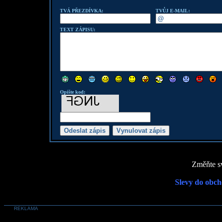
TVÁ PŘEZDÍVKA:
TVŮJ E-MAIL:
TEXT ZÁPISU:
Opište kod:
Změňte sv
Slevy do obch
REKLAMA