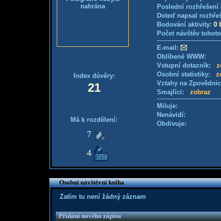
nahrána
Poslední rozhřešení 
Doteď napsal rozhře
Bodování aktivity:
0 
Počet návštěv tohoto
E-mail:
Oblíbené WWW:
Vstupní dotazník:
z
Osobní statistiky:
z
Index důvěry:
Vztahy na Zpovědni
21
Smajlíci:
zobraz
Miluje:
Nenávidí:
Má k rozdělení:
Obdivuje:
7
4
Osobní návštěvní kniha
Zatím tu není žádný záznam
Přidání nového zápisu