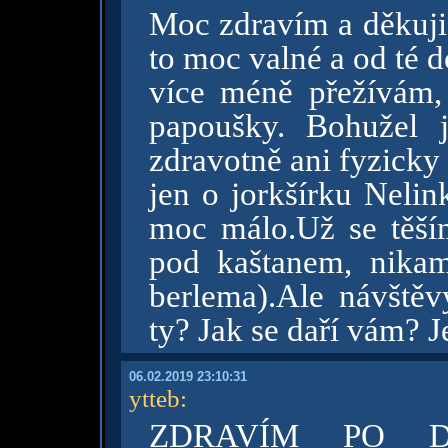
Moc zdravím a děkuji. 
to moc valné a od té 
více méně přežívám, 
papoušky. Bohužel 
zdravotně ani fyzicky 
jen o jorkšírku Neli
moc málo.Už se těší
pod kaštanem, nika
berlema).Ale návštěv
ty? Jak se daří vám? J
06.02.2019 23:10:31
ytteb
:
ZDRAVÍM PO D