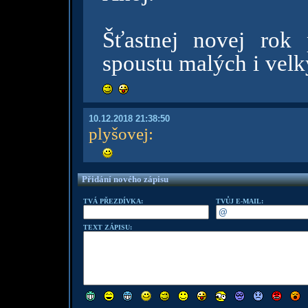
Šťastnej novej rok 
spoustu malých i velký
10.12.2018 21:38:50
plyšovej
:
Přidání nového zápisu
TVÁ PŘEZDÍVKA:
TVŮJ E-MAIL:
TEXT ZÁPISU: