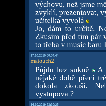
výchovu, než jsme mě
zvyklí, prezentovat, v
učitelka vyvolá
Jo, dám to určitě. Ne
Zkusím před tím pár v
to třeba v music baru 
17.10.2019 00:34:44
matouch2
:
Půjdu bez sukně
A t
nějaké době přeci tr
dokola zkouší. Neb
vystupovat?
14.10.2019 23:30:25