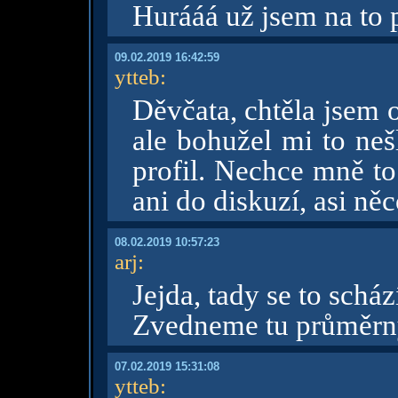
Hurááá už jsem na to p
09.02.2019 16:42:59
ytteb
:
Děvčata, chtěla jsem 
ale bohužel mi to nešl
profil. Nechce mně to
ani do diskuzí, asi ně
08.02.2019 10:57:23
arj
:
Jejda, tady se to scház
Zvedneme tu průměrn
07.02.2019 15:31:08
ytteb
: