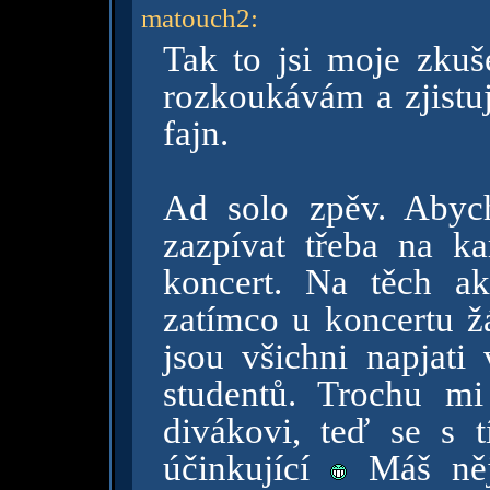
matouch2
:
Tak to jsi moje zkuš
rozkoukávám a zjistuj
fajn.
Ad solo zpěv. Abyc
zazpívat třeba na ka
koncert. Na těch ak
zatímco u koncertu ž
jsou všichni napjati
studentů. Trochu mi
divákovi, teď se s 
účinkující
Máš něja