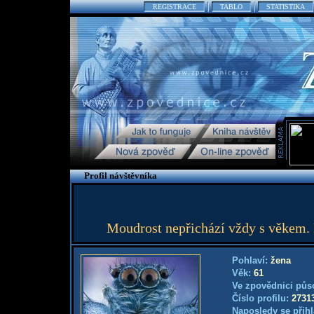
REGISTRACE
TABLO
STATISTIKA
Profil návštěvníka
Moudrost nepřichází vždy s věkem. 
Pohlaví:
žena
Věk:
61
Ve zpovědnici půs
Číslo profilu:
2731
Naposledy se přihl