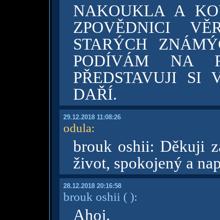
NAKOUKLA A KOU
ZPOVĚDNICI V
STARÝCH ZNÁMÝ
PODÍVÁM NA 
PŘEDSTAVUJI SI
DAŘÍ.
29.12.2018 11:08:26
odula
:
brouk oshii: Děkuji 
život, spokojený a na
28.12.2018 20:16:58
brouk oshii
( )
:
Ahoj.