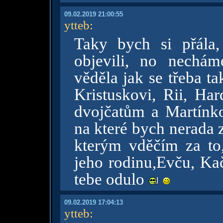
09.02.2019 21:00:55
ytteb
:
Taky bych si přála,
objevili, no nechá
věděla jak se třeba t
Kristuskovi, Rii, Har
dvojčatům a Martínk
na které bych nerada za
kterým vděčím za to,
jeho rodinu,Evču, Ka
tebe odulo
09.02.2019 17:04:13
ytteb
: