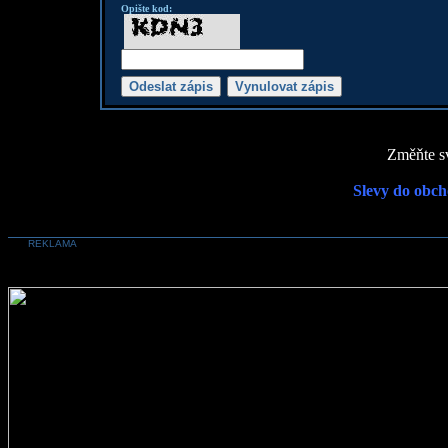
Opište kod:
Změňte sv
Slevy do obch
REKLAMA