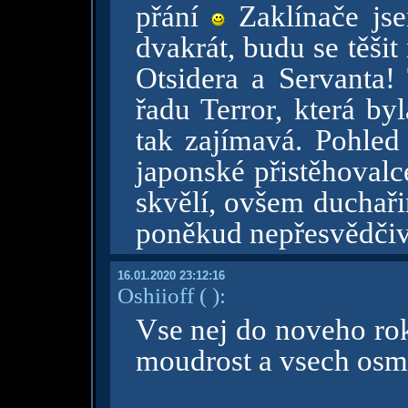
přání
Zaklínače jse
dvakrát, budu se těšit
Otsidera a Servanta
řadu Terror, která byl
tak zajímavá. Pohled
japonské přistěhovalc
skvělí, ovšem duchaři
poněkud nepřesvědčiv
16.01.2020 23:12:16
Oshiioff
( )
:
Vse nej do noveho rok
moudrost a vsech osm