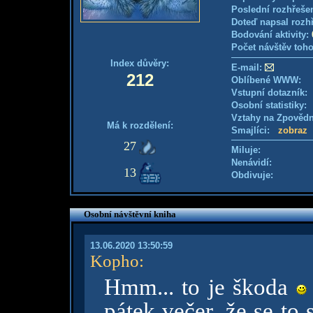
Poslední rozhřešen
Doteď napsal rozh
Bodování aktivity:
Počet návštěv toho
Index důvěry:
E-mail:
212
Oblíbené WWW:
Vstupní dotazník
Osobní statistiky
Vztahy na Zpověd
Má k rozdělení:
Smajlíci:
zobraz
27
Miluje:
Nenávidí:
13
Obdivuje:
Osobní návštěvní kniha
13.06.2020 13:50:59
Kopho
:
Hmm... to je škoda
pátek večer, že se to