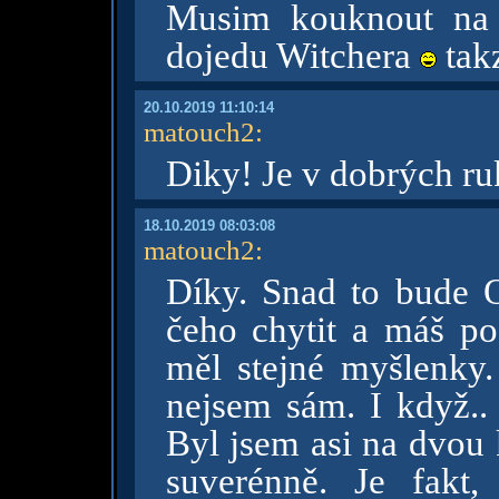
Musim kouknout na 
dojedu Witchera
tak
20.10.2019 11:10:14
matouch2
:
Diky! Je v dobrých r
18.10.2019 08:03:08
matouch2
:
Díky. Snad to bude 
čeho chytit a máš p
měl stejné myšlenky
nejsem sám. I když.. 
Byl jsem asi na dvou 
suverénně. Je fakt