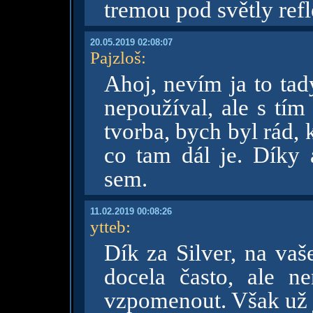
tremou pod světly ref
20.05.2019 02:08:07
Pajzloš
:
Ahoj, nevím ja to tad
nepoužíval, ale s tím 
tvorba, bych byl rád,
co tam dál je. Díky 
sem.
11.02.2019 00:08:26
ytteb
:
Dík za Silver, na va
docela často, ale n
vzpomenout. Však už j