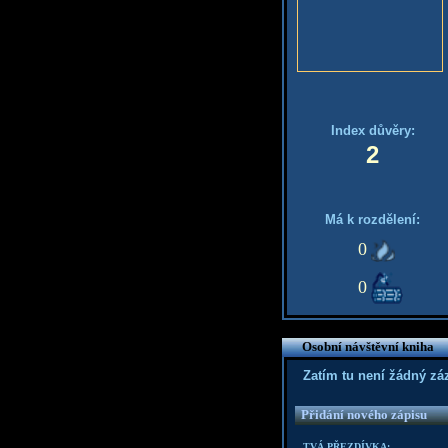
Index důvěry:
2
Má k rozdělení:
0
0
Osobní návštěvní kniha
Zatím tu není žádný z
Přidání nového zápisu
TVÁ PŘEZDÍVKA: