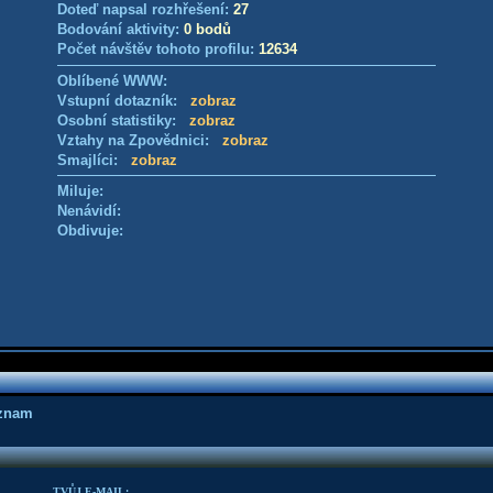
Doteď napsal rozhřešení:
27
Bodování aktivity:
0 bodů
Počet návštěv tohoto profilu:
12634
Oblíbené WWW:
Vstupní dotazník:
zobraz
Osobní statistiky:
zobraz
Vztahy na Zpovědnici:
zobraz
Smajlíci:
zobraz
Miluje:
Nenávidí:
Obdivuje:
áznam
TVŮJ E-MAIL: