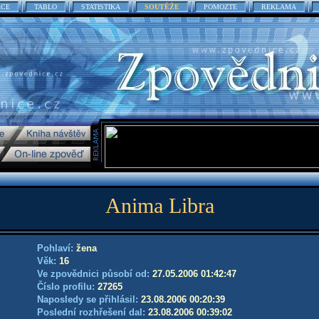
ACE
TABLO
STATISTIKA
SOUTĚŽE
POMOZTE
REKLAMA
Anima Libra
Pohlaví:
žena
Věk:
16
Ve zpovědnici působí od:
27.05.2006 01:42:47
Číslo profilu:
27265
Naposledy se přihlásil:
23.08.2006 00:20:39
Poslední rozhřešení dal:
23.08.2006 00:39:02