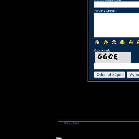
TEXT ZÁPISU:
Opište kod:
REKLAMA