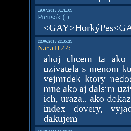
19.07.2013 01:41:05
Picusak
( )
:
<GAY>HorkýPes<G
22.06.2013 22:35:15
Nana1122
:
ahoj chcem ta ako a
uzivatela s menom kt
vejmrdek ktory nedod
mne ako aj dalsim uzi
ich, uraza.. ako doka
index dovery, vyja
dakujem