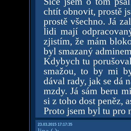
Sice jsem o tom psal
chtít obnovit, prostě 
prostě všechno. Já za
lidi mají odpracovaný
zjistím, že mám bloko
byl smazaný adminem 
Kdybych tu porušoval 
smažou, to by mi by
dával rady, jak se dá 
mzdy. Já sám beru mi
si z toho dost peněz, a
Proto jsem byl tu pro
23.03.2015 17:17:35
lipa
( )
: