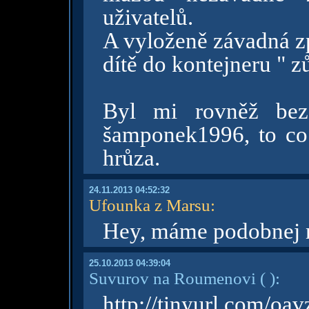
uživatelů.
A vyloženě závadná z
dítě do kontejneru " zů
Byl mi rovněž bezd
šamponek1996, to co 
hrůza.
24.11.2013 04:52:32
Ufounka z Marsu
:
Hey, máme podobnej 
25.10.2013 04:39:04
Suvurov na Roumenovi
( )
:
http://tinyurl.com/oa