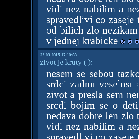
vidi nez nabilim a ne
spravedlivi co zaseje 
od bilich zlo nezikam
v jednej krabicke
23.03.2015 17:10:08
zivot je kruty
( )
:
nesem se sebou tazk
srdci zadnu veselost
zivot a presla sem ne
srcdi bojim se o deti
nedava dobre len zlo t
vidi nez nabilim a ne
spravedlivi co zaseje 