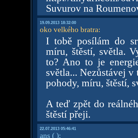
Suvurov na Roumeno
19.09.2013 18:32:00
oko velkého bratra
:
I tobě posílám do sr
míru, štěstí, světla. 
to? Ano to je energie
světla... Nezůstávej v
pohody, míru, štěstí, s
A teď zpět do reálnéh
štěstí přeji.
22.07.2013 05:46:41
ans
( )
: