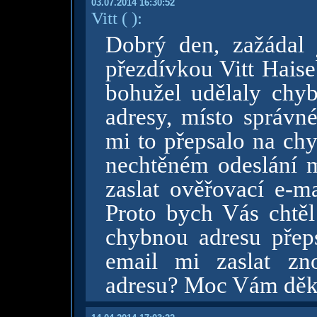
03.07.2014 16:30:52
Vitt
( )
:
Dobrý den, zažádal 
přezdívkou Vitt Haise
bohužel udělaly chy
adresy, místo správné
mi to přepsalo na chy
nechtěném odeslání m
zaslat ověřovací e-m
Proto bych Vás chtěl
chybnou adresu přep
email mi zaslat zn
adresu? Moc Vám děk