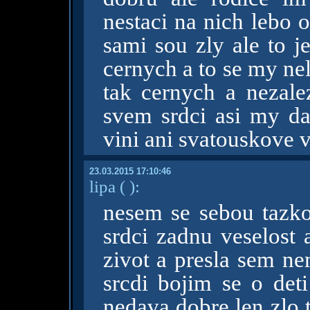
nestaci na nich lebo 
sami sou zly ale to 
cernych a to se my nel
tak cernych a nezale
svem srdci asi my da
vini ani svatouskove v
23.03.2015 17:10:46
lipa
( )
:
nesem se sebou tazk
srdci zadnu veselost
zivot a presla sem ne
srcdi bojim se o deti
nedava dobre len zlo t