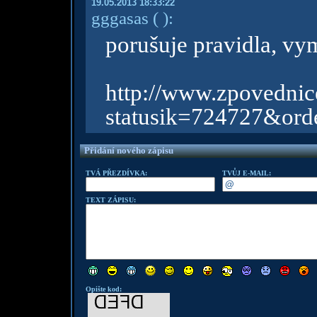
19.05.2013 18:33:22
gggasas
( )
:
porušuje pravidla, vy
http://www.zpov
statusik=724727&ord
Přidání nového zápisu
TVÁ PŘEZDÍVKA:
TVŮJ E-MAIL:
TEXT ZÁPISU:
Opište kod: