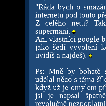
"Ráda bych o smazání
internetu pod touto p
Z celého netu? Tak
supermani.
Ani vlastníci google by
jako šedí vyvolení k
uvidíš a najdeš).
Ps: Mně by bohatě s
udělal něco s těma ší
když už je omylem pře
jsi je napsal špatn
revolučně nezpoplatni