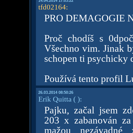
14.04.2014 17:03:22
tfd02164
:
PRO DEMAGOGIE 
Proč chodíš s 0dpoč
Všechno vim. Jinak by
schopen ti psychicky d
Používá tento profil 
26.03.2014 08:50:26
Erik Quitta
( )
:
Pajku, začal jsem z
203 x zabanován za 
mažou nezávadné z