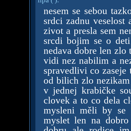
nesem se sebou tazk
srdci zadnu veselost
zivot a presla sem ne
srcdi bojim se o deti
nedava dobre len zlo t
vidi nez nabilim a ne
spravedlivi co zaseje 
od bilich zlo nezikam
v jednej krabičke so
clovek a to co dela c
mysleni měli by se
myslet len na dobro 
dobru ale rodice i