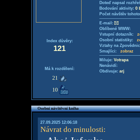
Doteď napsal rozhře
Bodování aktivity:
0 
Počet návštěv tohoto
E-mail:
Oblíbené WWW:
Vstupní dotazník:
z
Osobní statistiky:
z
Index důvěry:
Vztahy na Zpovědni
121
Smajlíci:
zobraz
Miluje:
Votrapa
Nenávidí:
Má k rozdělení:
Obdivuje:
arj
21
10
Osobní návštěvní kniha
27.09.2025 12:06:18
Návrat do minulosti
: