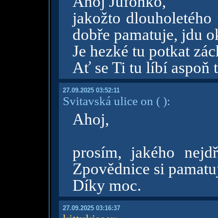
Ahoj Jufonko,
jakožto dlouholetého 
dobře pamatuje, jdu o
Je hezké tu potkat zá
Ať se Ti tu líbí aspoň 
27.09.2025 03:52:11
Svitavská ulice on
( )
:
Ahoj,
prosím, jakého nejd
Zpovědnice si pamatu
Díky moc.
27.09.2025 03:16:37