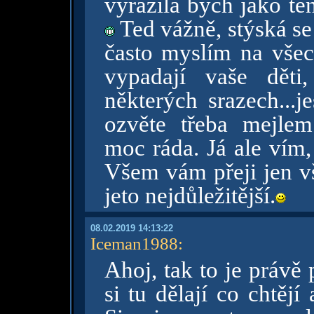
vyrazila bych jako
Ted vážně, stýská se
často myslím na všech
vypadají vaše děti
některých srazech...j
ozvěte třeba mejle
moc ráda. Já ale vím,
Všem vám přeji jen vš
jeto nejdůležitější.
08.02.2019 14:13:22
Iceman1988
:
Ahoj, tak to je právě
si tu dělají co chtěj