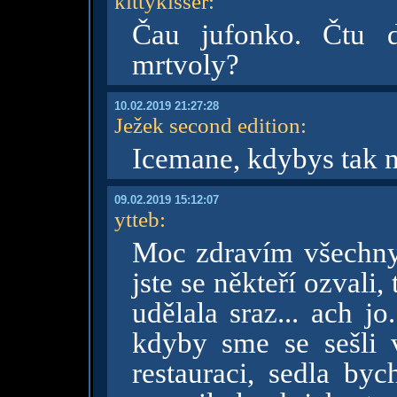
kittykisser
:
Čau jufonko. Čtu d
mrtvoly?
10.02.2019 21:27:28
Ježek second edition
:
Icemane, kdybys tak ne
09.02.2019 15:12:07
ytteb
:
Moc zdravím všechny 
jste se někteří ozvali
udělala sraz... ach jo
kdyby sme se sešli 
restauraci, sedla by