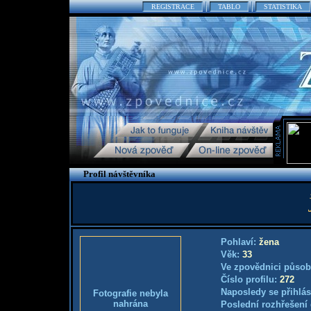
REGISTRACE
TABLO
STATISTIKA
Profil návštěvníka
Pohlaví:
žena
Věk:
33
Ve zpovědnici působ
Číslo profilu:
272
Naposledy se přihlás
Fotografie nebyla
nahrána
Poslední rozhřešení 