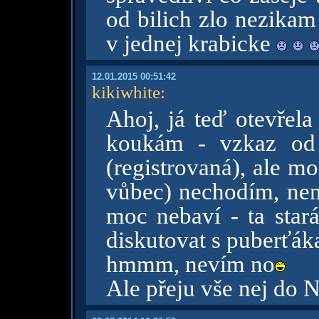
od bilich zlo nezikam
v jednej krabicke
12.01.2015 00:51:42
kikiwhite
:
Ahoj, já teď otevřel
koukám - vzkaz od
(registrovaná), ale m
vůbec) nechodím, nem
moc nebaví - ta star
diskutovat s puberťák
hmmm, nevím no
Ale přeju vše nej do 