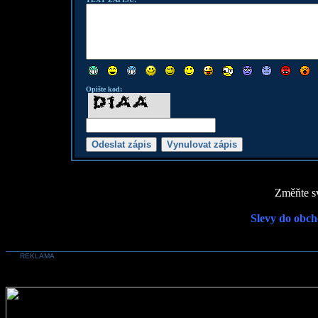
Opište kod:
Změňte sv
Slevy do obch
REKLAMA