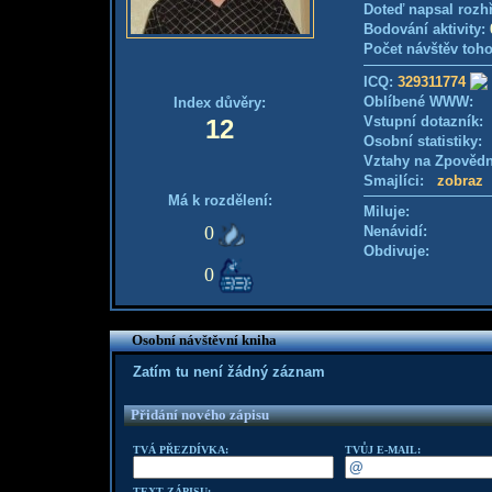
Doteď napsal rozh
Bodování aktivity:
Počet návštěv toho
ICQ:
329311774
Oblíbené WWW:
Index důvěry:
Vstupní dotazník
12
Osobní statistiky
Vztahy na Zpověd
Smajlíci:
zobraz
Má k rozdělení:
Miluje:
0
Nenávidí:
Obdivuje:
0
Osobní návštěvní kniha
Zatím tu není žádný záznam
Přidání nového zápisu
TVÁ PŘEZDÍVKA:
TVŮJ E-MAIL:
TEXT ZÁPISU: