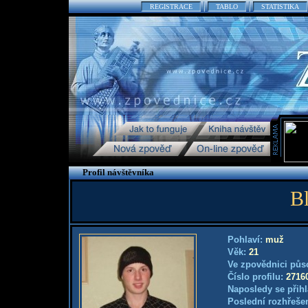
REGISTRACE
TABLO
STATISTIKA
Profil návštěvníka
B
Pohlaví:
muž
Věk:
21
Ve zpovědnici půs
Číslo profilu:
2716
Naposledy se přihl
Poslední rozhřešen