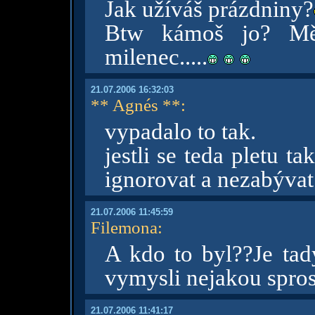
Jak užíváš prázdniny?
Btw kámoš jo? Měl
milenec.....
21.07.2006 16:32:03
** Agnés **
:
vypadalo to tak.
jestli se teda pletu t
ignorovat a nezabývat
21.07.2006 11:45:59
Filemona
:
A kdo to byl??Je ta
vymysli nejakou spro
21.07.2006 11:41:17