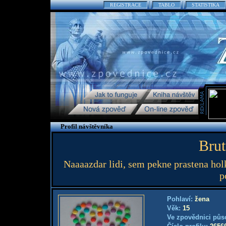
REGISTRACE
TABLO
STATISTIKA
Profil návštěvníka
Brut
Naaaazdar lidi, sem pekne prastena hol
p
Pohlaví:
žena
Věk:
15
Ve zpovědnici půs