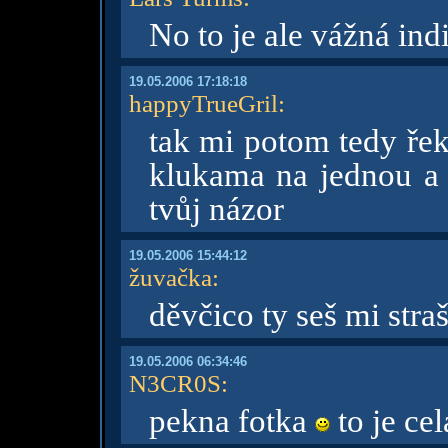
No to je ale vážná indi
19.05.2006 17:18:18
happyTrueGril
:
tak mi potom tedy řekn
klukama na jednou a 
tvůj názor
19.05.2006 15:44:12
žuvačka
:
děvčico ty seš mi str
19.05.2006 06:34:46
N3CR0S
:
pekna fotka
to je cel