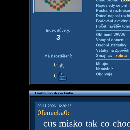
Číslo profilu:
2656
Naposledy se přihl
Poslední rozhřešen
Doteď napsal rozh
Bodování aktivity:
Počet návštěv toho
Index důvěry:
Oblíbené WWW:
3
Vstupní dotazník
Osobní statistiky
Vztahy na Zpověd
Smajlíci:
zobraz
Má k rozdělení:
Miluje:
0
Nenávidí:
Obdivuje:
0
Osobní návštěvní kniha
09.11.2006 16:20:23
0fenecka0
:
cus misko tak co cho