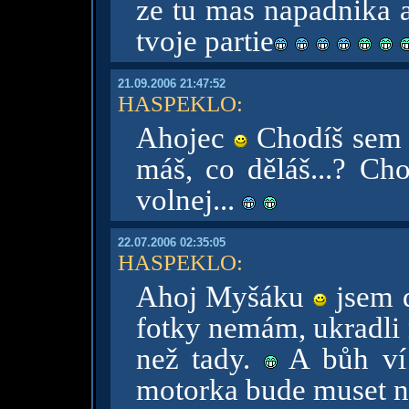
ze tu mas napadnika a
tvoje partie
21.09.2006 21:47:52
HASPEKLO
:
Ahojec
Chodíš sem j
máš, co děláš...? C
volnej...
22.07.2006 02:35:05
HASPEKLO
:
Ahoj Myšáku
jsem d
fotky nemám, ukradli
než tady.
A bůh ví 
motorka bude muset n