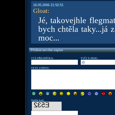
18.05.2006 21:52:51
Gloat
:
Jé, takovejhle flegmati
bych chtěla taky...já
moc...
Přidání nového zápisu
TVÁ PŘEZDÍVKA:
TVŮJ E-MAIL:
TEXT ZÁPISU:
Opište kod: