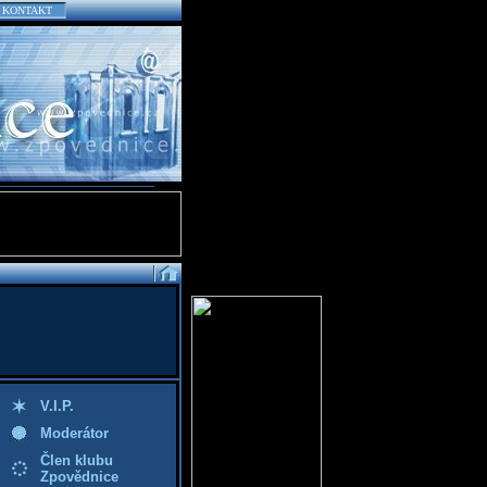
KONTAKT
V.I.P.
Moderátor
Člen klubu
Zpovědnice