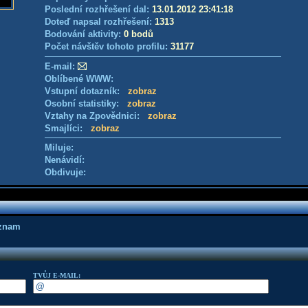
Poslední rozhřešení dal:
13.01.2012 23:41:18
Doteď napsal rozhřešení:
1313
Bodování aktivity:
0 bodů
Počet návštěv tohoto profilu:
31177
E-mail:
Oblíbené WWW:
Vstupní dotazník:
zobraz
Osobní statistiky:
zobraz
Vztahy na Zpovědnici:
zobraz
Smajlíci:
zobraz
Miluje:
Nenávidí:
Obdivuje:
áznam
TVŮJ E-MAIL: