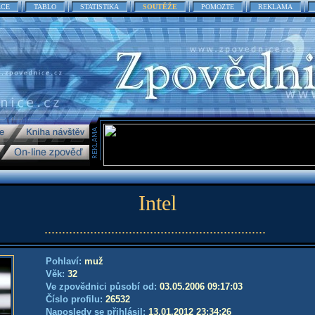
ACE
TABLO
STATISTIKA
SOUTĚŽE
POMOZTE
REKLAMA
Intel
...............................................................
Pohlaví:
muž
Věk:
32
Ve zpovědnici působí od:
03.05.2006 09:17:03
Číslo profilu:
26532
Naposledy se přihlásil:
13.01.2012 23:34:26