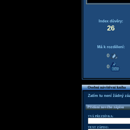
Index důvěry:
26
Má k rozdělení:
0
0
Osobní návštěvní kniha
Zatím tu není žádný z
Přidání nového zápisu
TVÁ PŘEZDÍVKA:
TEXT ZÁPISU: