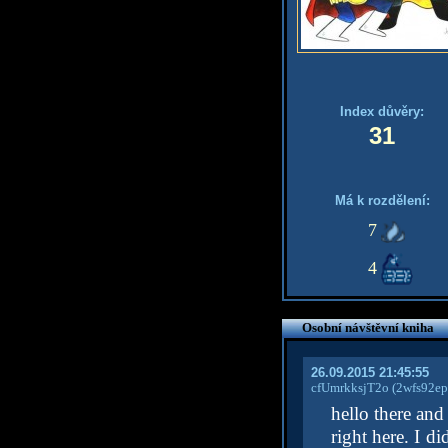
Index důvěry:
31
Má k rozdělení:
7
4
Osobní návštěvní kniha
26.09.2015 21:45:55
cfUmrkksjT2o
(2wfs92e
hello there and
right here. I d