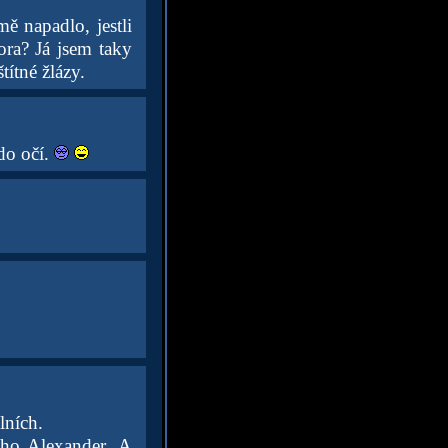
mě napadlo, jestli
ora? Já jsem taky
títné žlázy.
do očí.
lních.
ého Alexander. A