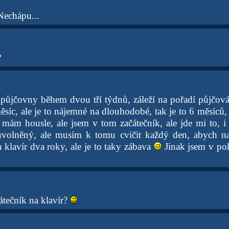
 Nechápu...
?
z půjčovny během dvou tří týdnů, záleží na pořadí půjčov
íc, ale je to nájemné na dlouhodobé, tak je to 6 měsíců, p
 mám housle, ale jsem v tom začátečník, ale jde mi to, i 
olněný, ale musím k tomu cvičit každý den, abych na
 klavír dva roky, ale je to taky zábava
Jinak jsem v pok
čátečník na klavír?