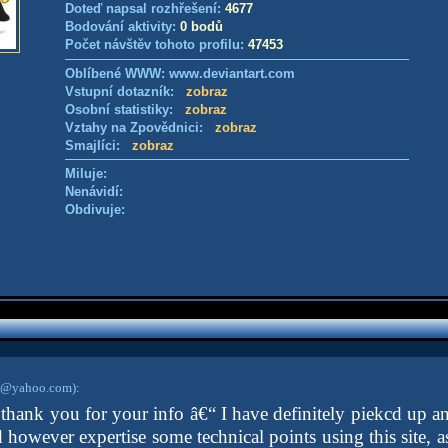
Doteď napsal rozhřešení:
4677
Bodování aktivity:
0 bodů
Počet návštěv tohoto profilu:
47453
Oblíbené WWW: www.deviantart.com
Vstupní dotazník:
zobraz
Osobní statistiky:
zobraz
Vztahy na Zpovědnici:
zobraz
Smajlíci:
zobraz
Miluje:
Nenávidí:
Obdivuje:
p@yahoo.com)
:
 thank you for your info â€“ I have definitely piekcd up 
id however expertise some technical points using this site, a