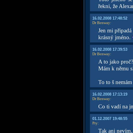
řekni, že Alexa
16.02.2008 17:48:52
Dr Benway
:
Jen mi připadá 
krásný jméno.
16.02.2008 17:39:53
Dr Benway
:
A to jako proč
Mám k němu si
To to š nemám 
16.02.2008 17:13:19
Dr Benway
:
Co ti vadí na 
01.12.2007 19:48:55
Pry
:
Tak ani nevím,