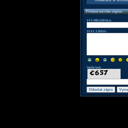
Přidání nového zápisu
TVÁ PŘEZDÍVKA:
TEXT ZÁPISU:
Opište kod: