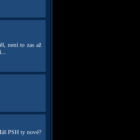
l, není to zas až
...
Máš PSH ty nové?