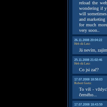
reload the web
wondering if y
will sometimes
and marketing 
for much more 
very soon..
26.11.2008 20:04:22
Heb dä Latz
:
Já nevím, zají
25.11.2008 21:02:46
Heb dä Latz
:
Co jsi zač?
17.07.2008 18:58:03
Robert Gortz
:
To víš - vždyc
černého...
17.07.2008 18:43:59