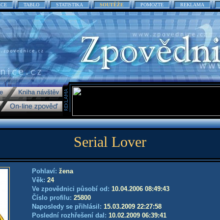
ACE
TABLO
STATISTIKA
SOUTĚŽE
POMOZTE
REKLAMA
Serial Lover
Pohlaví:
žena
Věk:
24
Ve zpovědnici působí od:
10.04.2006 08:49:43
Číslo profilu:
25800
Naposledy se přihlásil:
15.03.2009 22:27:58
Poslední rozhřešení dal:
10.02.2009 06:39:41