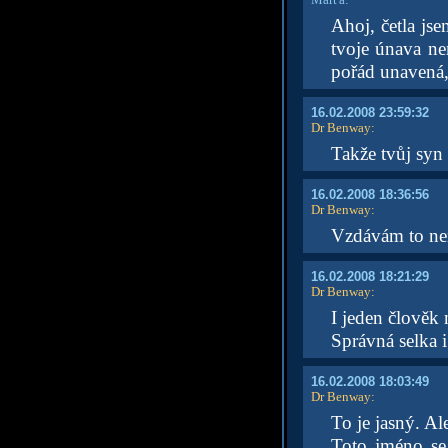
Ahoj, četla jse
tvoje únava nen
pořád unavená, 
16.02.2008 23:59:32
Dr Benway
:
Takže tvůj syn
16.02.2008 18:36:56
Dr Benway
:
Vzdávám to ne
16.02.2008 18:21:29
Dr Benway
:
I jeden člověk 
Správná selka i
16.02.2008 18:03:49
Dr Benway
:
To je jasný. Al
Toto jméno se