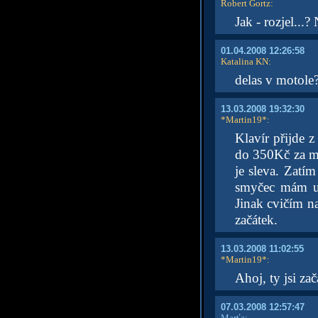
Robert Gortz
:
Jak - rozjel...?
01.04.2008 12:26:58
Katalina KN
:
delas v motole
13.03.2008 19:32:30
*Martin19*
:
Klavír přijde 
do 350Kč za měs
je sleva. Zatím
smyčec mám uv
Jinak cvičím na
začátek.
13.03.2008 11:02:55
*Martin19*
:
Ahoj, ty jsi za
07.03.2008 12:57:47
Marťa: