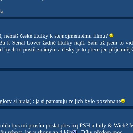
a.
ě, nemáš české titulky k stejnojmennému filmu?
u k Serial Lover žádné titulky najít. Sám už jsem to vidě
rád bych to pustil známým a česky je to přece jen příjemnější
 glory si hrala( : ja si pamatuju ze jich bylo pozehnane
ohla bys mi prosím poslat přes icq PSH a Indy & Wich? 
u sehnat, jen v shopu za 4 kila
. Díky předem moc