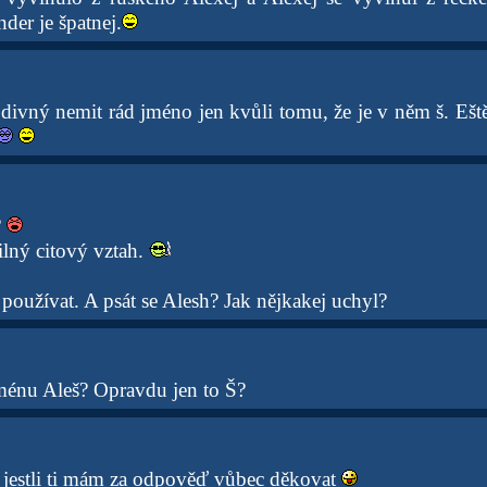
nder je špatnej.
divný nemit rád jméno jen kvůli tomu, že je v něm š. Eště
?
lný citový vztah.
používat. A psát se Alesh? Jak nějkakej uchyl?
jménu Aleš? Opravdu jen to Š?
 jestli ti mám za odpověď vůbec děkovat