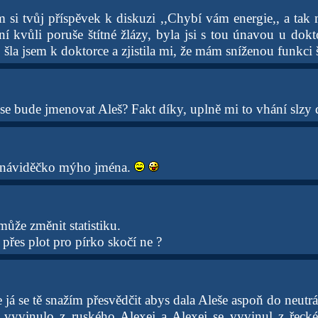
m si tvůj příspěvek k diskuzi ,,Chybí vám energie,, a tak 
í kvůli poruše štítné žlázy, byla jsi s tou únavou u dokt
šla jsem k doktorce a zjistila mi, že mám sníženou funkci š
 se bude jmenovat Aleš? Fakt díky, uplně mi to vhání slzy 
náviděčko mýho jména.
může změnit statistiku.
 přes plot pro pírko skočí ne ?
e já se tě snažím přesvědčit abys dala Aleše aspoň do neutrá
 vyvinulo z ruského Alexej a Alexej se vyvinul z řeck