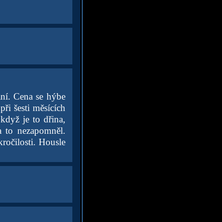
ání. Cena se hýbe
ři šesti měsících
když je to dřina,
 to nezapomněl.
ročilosti. Housle