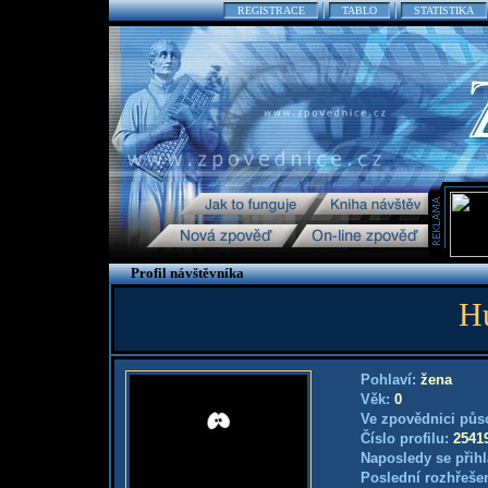
REGISTRACE
TABLO
STATISTIKA
Profil návštěvníka
H
Pohlaví:
žena
Věk:
0
Ve zpovědnici půs
Číslo profilu:
2541
Naposledy se přihl
Poslední rozhřešen