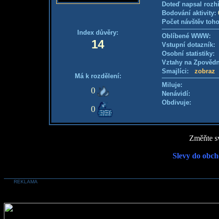
Doteď napsal rozh
Bodování aktivity:
Počet návštěv toho
Index důvěry:
Oblíbené WWW:
14
Vstupní dotazník
Osobní statistiky
Vztahy na Zpověd
Smajlíci:
zobraz
Má k rozdělení:
Miluje:
0
Nenávidí:
Obdivuje:
0
Změňte sv
Slevy do obch
REKLAMA