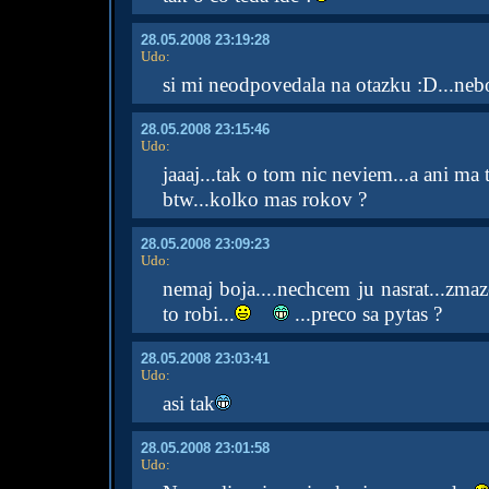
28.05.2008 23:19:28
Udo
:
si mi neodpovedala na otazku :D...ne
28.05.2008 23:15:46
Udo
:
jaaaj...tak o tom nic neviem...a ani ma 
btw...kolko mas rokov ?
28.05.2008 23:09:23
Udo
:
nemaj boja....nechcem ju nasrat...zm
to robi...
...preco sa pytas ?
28.05.2008 23:03:41
Udo
:
asi tak
28.05.2008 23:01:58
Udo
: