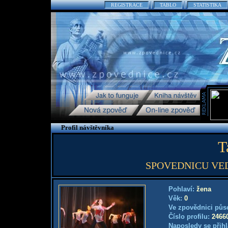
REGISTRACE
TABLO
STATISTIKA
Profil návštěvníka
T
SPOVEDNICU VEDI
Pohlaví:
žena
Věk:
0
Ve zpovědnici půs
Číslo profilu:
2466
Naposledy se přihl