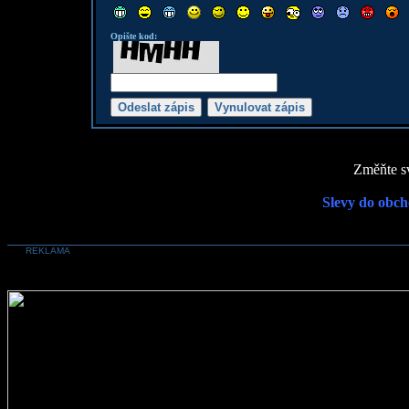
Opište kod:
Změňte sv
Slevy do obch
REKLAMA