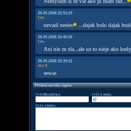
Nemyslim si ze vie ako ju mam rad...
28.05.2008 22:53:29
Udo
:
nevadi neries
...dajak bolo dajak bud
28.05.2008 22:40:09
Udo
:
Ani nie ze zla...ale uz to nieje ako ked
28.05.2008 22:39:22
aktyX
:
sewas
Přidání nového zápisu
TVÁ PŘEZDÍVKA:
TVŮJ E-MAIL:
TEXT ZÁPISU: