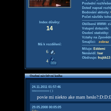
Poslední rozhřešen
Doteď napsal rozh
Bodování aktivity:
Počet návštěv toho
Index důvěry:
Oblíbené WWW: zi
14
Vstupní dotazník
Osobní statistiky
Vztahy na Zpověd
Smajlíci:
zobraz
Má k rozdělení:
Miluje:
Eddemi
6
Nenávidí:
Isar
Obdivuje:
frujtik13
4
Osobní návštěvní kniha
24.11.2011 01:57:46
tmoooooooo
( )
:
povie mi niekto ake mam heslo?:D:D:
29.05.2008 00:05:05
Udo
: