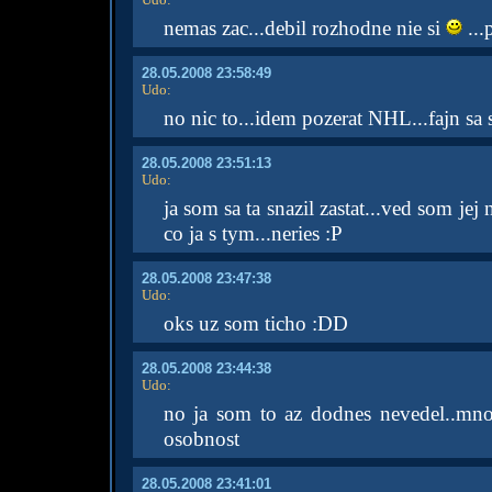
nemas zac...debil rozhodne nie si
...
28.05.2008 23:58:49
Udo
:
no nic to...idem pozerat NHL...fajn sa s
28.05.2008 23:51:13
Udo
:
ja som sa ta snazil zastat...ved som je
co ja s tym...neries :P
28.05.2008 23:47:38
Udo
:
oks uz som ticho :DD
28.05.2008 23:44:38
Udo
:
no ja som to az dodnes nevedel..mnoh
osobnost
28.05.2008 23:41:01