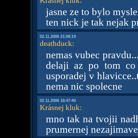
Krásnej kluk
:
jasne ze to bylo mysl
ten nick je tak nejak 
02.11.2006 21:08:19
deathduck
:
nemas vubec pravdu...s
delaji az po tom co 
usporadej v hlavicce.
nema nic spolecne
02.11.2006 18:47:40
Krásnej kluk
:
mno tak na tvojii na
prumernej nezajimavej