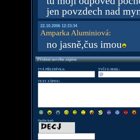
tu moji odpoved pocho
jen povzdech nad my
22.10.2006 12:33:34
Amparka Aluminiová
:
no jasně,čus imou
Přidání nového zápisu
TVÁ PŘEZDÍVKA:
TVŮJ E-MAIL:
TEXT ZÁPISU:
Opište kod: