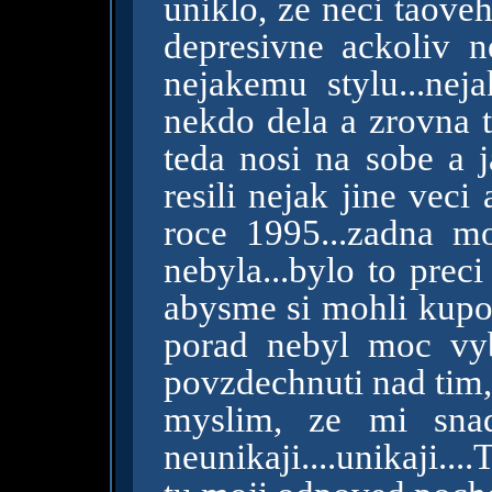
uniklo, ze neci taove
depresivne ackoliv ne
nejakemu stylu...nej
nekdo dela a zrovna t
teda nosi na sobe a j
resili nejak jine vec
roce 1995...zadna mo
nebyla...bylo to preci
abysme si mohli kupova
porad nebyl moc vyb
povzdechnuti nad tim, 
myslim, ze mi snad
neunikaji....unikaji....