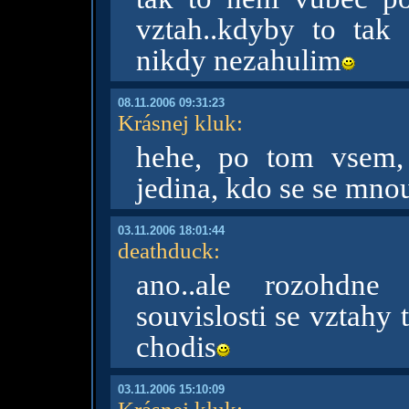
vztah..kdyby to tak
nikdy nezahulim
08.11.2006 09:31:23
Krásnej kluk
:
hehe, po tom vsem,
jedina, kdo se se mno
03.11.2006 18:01:44
deathduck
:
ano..ale rozohdne
souvislosti se vztahy
chodis
03.11.2006 15:10:09