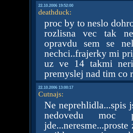
22.10.2006 19:52:00
deathduck
:
proc by to neslo dohr
rozlisna vec tak n
opravdu sem se nel
nechci..frajerky mi pri
uz ve 14 takmi ner
premyslej nad tim co r
22.10.2006 13:00:17
Cutnajs
:
Ne neprehlidla...spis j
nedovedu moc pre
jde...neresme...proste