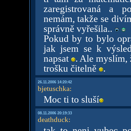
zaregistrovaná a p
nemám, takže se divím
správně vyřešila..
Pokud by to bylo opra
jak jsem se k výsled
napsat
. Ale myslím,
trošku čitelně
.
26.11.2006 14:20:42
bjetuschka
:
Moc ti to sluší
08.11.2006 20:19:33
deathduck
:
tak to neni vubec p