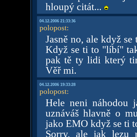
hloupý citát...
04.12.2006 21:33:36
polopost
:
Jasně no, ale když se t
Když se ti to "líbí" ta
pak tě ty lidi který 
Věř mi.
04.12.2006 19:33:28
polopost
:
Hele neni náhodou ja
uznáváš hlavně o mu
jako EMO když se ti to 
Sorry, ale jak lezu