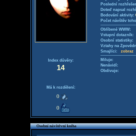
Poslední rozhřešen
Doteď napsal rozh
Bodování aktivity:
Počet návštěv toho
Oblíbené WWW:
Vstupní dotazník
Osobní statistiky
Vztahy na Zpověd
Smajlíci:
zobraz
Miluje:
Index důvěry:
Nenávidí:
14
Obdivuje:
Má k rozdělení:
0
0
Osobní návštěvní kniha