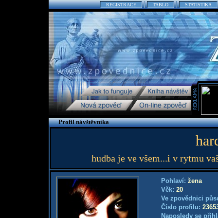
REGISTRACE
TABLO
STATISTIKA
Profil návštěvníka
har
hudba je ve všem...i v rytmu vaš
Pohlaví:
žena
Věk:
20
Ve zpovědnici půs
Číslo profilu:
2365
Naposledy se přihl