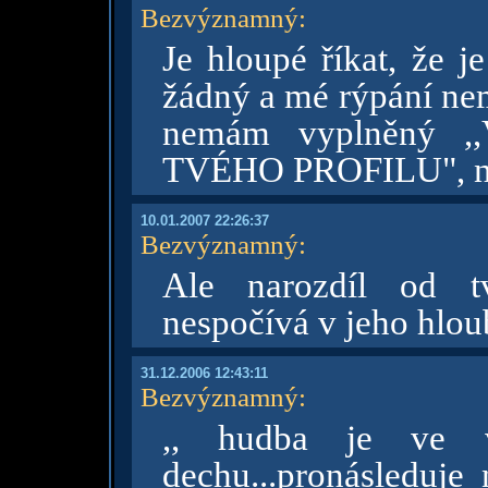
Bezvýznamný
:
Je hloupé říkat, že je
žádný a mé rýpání nem
nemám vyplněný 
TVÉHO PROFILU", n
10.01.2007 22:26:37
Bezvýznamný
:
Ale narozdíl od tv
nespočívá v jeho hlou
31.12.2006 12:43:11
Bezvýznamný
:
,, hudba je ve v
dechu...pronásleduje 