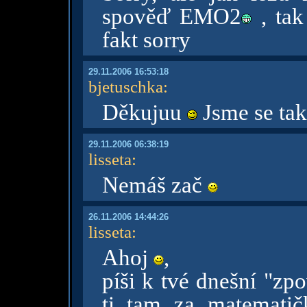
spověď EMO2
, tak 
fakt sorry
29.11.2006 16:53:18
bjetuschka
:
Děkujuu
Jsme se tak
29.11.2006 06:38:19
lisseta
:
Nemáš zač
26.11.2006 14:44:26
lisseta
:
Ahoj
,
píši k tvé dnešní "zp
ti tam za matematič