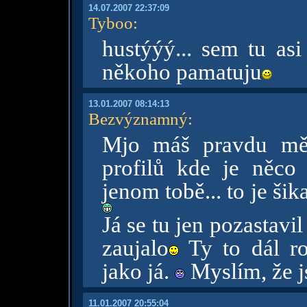
14.07.2007 22:37:09
Tyboo
:
hustýýý... sem tu asi
někoho pamatuju
13.01.2007 08:14:13
Bezvýznamný
:
Mjo máš pravdu měl
profilů kde je něco
jenom tobě... to je šik
Já se tu jen pozastav
zaujalo
Ty to dál ro
jako já.
Myslím, že j
11.01.2007 20:55:04