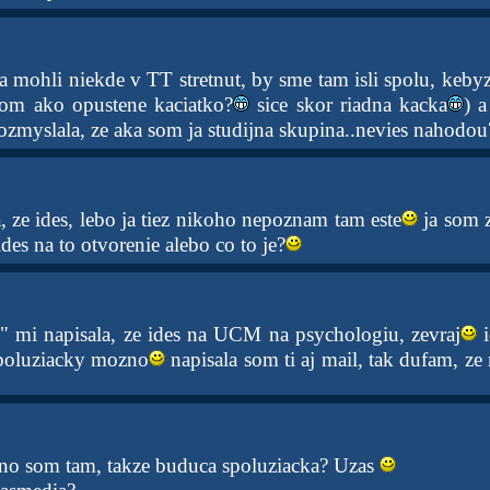
 mohli niekde v TT stretnut, by sme tam isli spolu, kebyz
som ako opustene kaciatko?
sice skor riadna kacka
) a
ozmyslala, ze aka som ja studijna skupina..nevies nahodou
a, ze ides, lebo ja tiez nikoho nepoznam tam este
ja som z
es na to otvorenie alebo co to je?
" mi napisala, ze ides na UCM na psychologiu, zevraj
i
spoluziacky mozno
napisala som ti aj mail, tak dufam, z
no som tam, takze buduca spoluziacka? Uzas