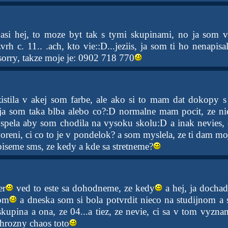
asi hej, to moze byt tak s tymi skupinami, no ja som v 
h c. 11.. .ach, kto vie::D...jeziis, ja som ti ho nenapis
sorry, takze moje je: 0902 718 770
zistila v akej som farbe, ale ako si to mam dat dokopy
ja som taka blba alebo co?:D normalne mam pocit, ze ni
yspela aby som chodila na vysoku skolu:D a inak nevies, c
oreni, ci co to je v pondelok? a som myslela, ze ti dam moj
piseme sms, ze kedy a kde sa stretneme?
er
ved to este sa dohodneme, ze kedy
a hej, ja docha
om
a dneska som si bola potvrdit nieco na studijnom a s
skupina a ona, ze 04...a tiez, ze nevie, ci sa v tom vyzn
 hrozny chaos toto