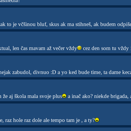
masmedia?
k to je včšinou bluf, skus ak ma stihneš, ak budem odpi
aktual, len čas mavam až večer vždy
cez den som tu vždy 
nejak zabudol, divnuo :D a yo ked bude time, ta dame kec
em že aj škola mala svoje plus
a inač ako? niekde brigada, 
e, raz hole raz dole ale tempo tam je , a ty?