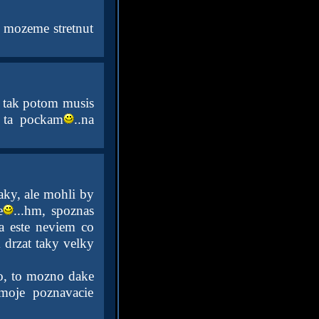
a mozeme stretnut
, tak potom musis
m ta pockam
..na
aky, ale mohli by
e
...hm, spoznas
a este neviem co
drzat taky velky
ko, to mozno dake
 moje poznavacie