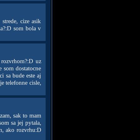
strede, cize asik
ala?:D som bola v
 s rozvrhom?:D uz
e som dostatocne
i sa bude este aj
e telefonne cisle,
dzam, sak to mam
om sa jej pytala,
am, ako rozvrhu:D