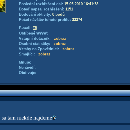
Poslední rozhřešení dal:
15.05.2010 16:41:38
Doteď napsal rozhřešení:
1151
Bodování aktivity:
0 bodů
Počet návštěv tohoto profilu:
33374
E-mail:
Oblíbené WWW:
Vstupní dotazník:
zobraz
Osobní statistiky:
zobraz
Vztahy na Zpovědnici:
zobraz
Smajlíci:
zobraz
Miluje:
Nenávidí:
Obdivuje:
te sa tam niekde najdeme