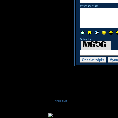
TEXT ZÁPISU:
Opište kod:
REKLAMA