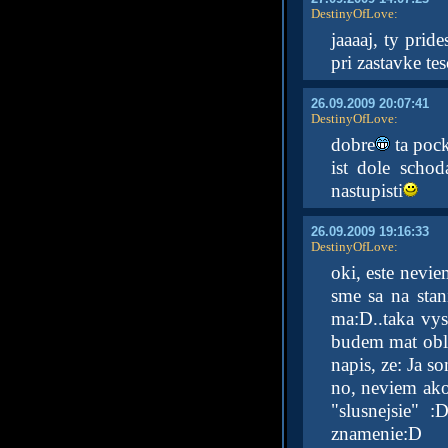
DestinyOfLove
:
jaaaaj, ty prid
pri zastavke te
26.09.2009 20:07:41
DestinyOfLove
:
dobre
ta pock
ist dole schod
nastupisti
26.09.2009 19:16:33
DestinyOfLove
:
oki, este nevi
sme sa na stani
ma:D..taka vys
budem mat oble
napis, ze: Ja 
no, neviem ako 
"slusnejsie" :
znamenie:D