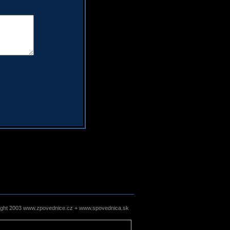
ight 2003 www.zpovednice.cz + www.spovednica.sk