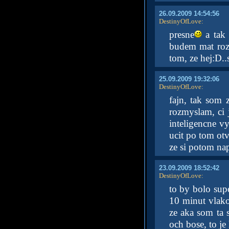
26.09.2009 14:54:56
DestinyOfLove
:
presne
a tak 
budem mat rozvr
tom, ze hej:D..
25.09.2009 19:32:06
DestinyOfLove
:
fajn, tak som 
rozmyslam, ci 
inteligencne v
ucit po tom otv
ze si potom na
23.09.2009 18:52:42
DestinyOfLove
:
to by bolo sup
10 minut vlak
ze aka som ta 
och bose, to je