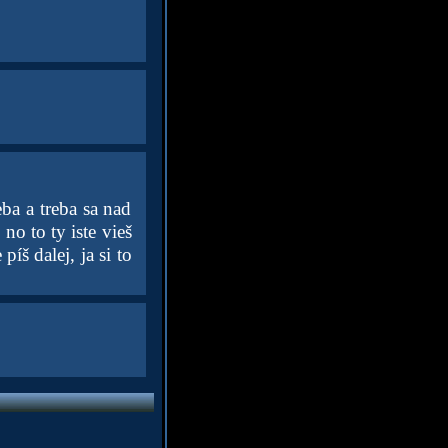
ba a treba sa nad
no to ty iste vieš
píš dalej, ja si to