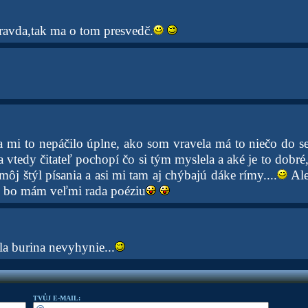
pravda,tak ma o tom presvedč.
a mi to nepáčilo úplne, ako som vravela má to niečo do se
 vtedy čitateľ pochopí čo si tým myslela a aké je to dobré, 
e môj štýl písania a asi mi tam aj chýbajú dáke rímy....
Ale 
m, bo mám veľmi rada poéziu
zla burina nevyhynie...
TVŮJ E-MAIL: