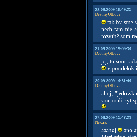
22.09.2009 18:49:25
DestinyOfLove
:
tak by sme sa
nech tam nie 
rozvrh? som re
21.09.2009 19:09:34
DestinyOfLove
:
jej, to som rad
v pondelok id
20.09.2009 14:31:44
DestinyOfLove
:
ahoj, "jedowka
sme mali byt 
27.08.2009 15:47:21
Nextra
:
aaahoj
ano a