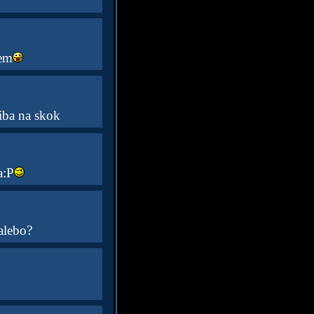
šem
iba na skok
a:P
alebo?