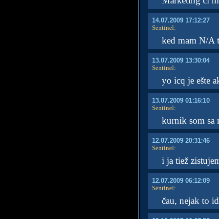
Marketing ci 
14.07.2009 17:12:27
Sentinel
:
ked mam N/A ta
13.07.2009 13:30:04
Sentinel
:
yo icq je ešte 
13.07.2009 01:16:10
Sentinel
:
kurnik som sa 
12.07.2009 20:31:46
Sentinel
:
i ja tiež zistuj
12.07.2009 06:12:09
Sentinel
:
čau, nejak to id