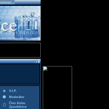
KONTAKT
V.I.P.
Moderátor
Člen klubu
Zpovědnice