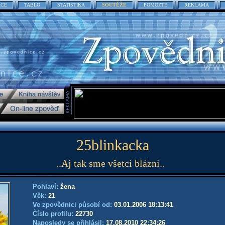
ACE
TABLO
STATISTIKA
SOUTĚŽE
POMOZTE
REKLAMA
25blinkacka
..Aj tak sme všetci blázni..
Pohlaví:
žena
Věk:
21
Ve zpovědnici působí od:
03.01.2006 18:13:41
Číslo profilu:
22730
Naposledy se přihlásil:
17.08.2010 22:34:26