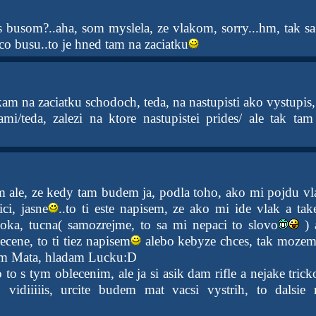
es busom?..aha, som myslela, ze vlakom, sorry...hm, tak s
sco busu..to je hned tam na zaciatku
am na zaciatku schodoch, teda, na nastupisti ako vystupis
ami/teda, zalezi na ktore nastupistei prides/ ale tak ta
em ale, ze kedy tam budem ja, podla toho, ako mi pojdu vl
ci, jasne
..to ti este napisem, ze ako mi ide vlak a tak
oka, tucna( samozrejme, to sa mi nepaci to slovo
) 
cene, to ti tiez napisem
alebo kebyze chces, tak mozem 
som Mata, hladam Lucku:D
to s tym oblecenim, ale ja si asik dam rifle a nejake tric
D vidiiiiis, urcite budem mat vacsi vystrih, to dalsie