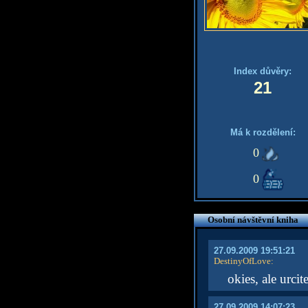
Index důvěry:
21
Má k rozdělení:
0
0
Osobní návštěvní kniha
27.09.2009 19:51:21
DestinyOfLove
:
okies, ale urci
27.09.2009 14:07:23