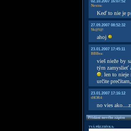
02.10.2007 16:07:52
Nextra
:
Keď to nie je 
27.09.2007 08:52:32
Sk@l@
:
ahoj
23.01.2007 17:45:11
BBBea
:
vieš nieže by s
tým zamyslieť a
. len to niej
určite prečíta
23.01.2007 17:16:12
tHOR4
:
no vies ako....
Přidání nového zápisu
TVÁ PŘEZDÍVKA: