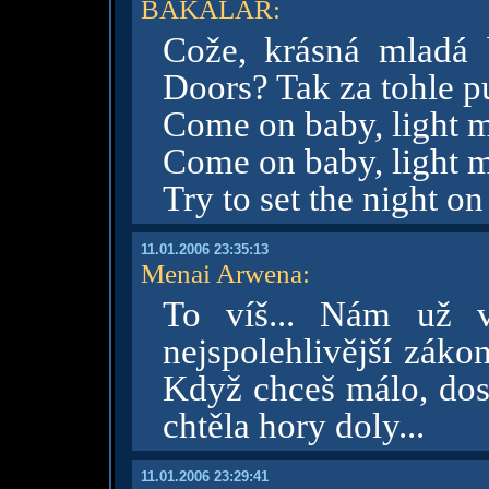
BAKALÁŘ
:
Cože, krásná mladá 
Doors? Tak za tohle p
Come on baby, light m
Come on baby, light m
Try to set the night on f
11.01.2006 23:35:13
Menai Arwena
:
To víš... Nám už v
nejspolehlivější záko
Když chceš málo, dost
chtěla hory doly...
11.01.2006 23:29:41