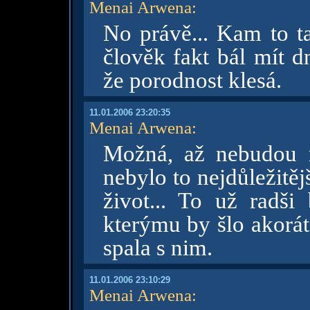
Menai Arwena
:
No právě... Kam to ta
člověk fakt bál mít dn
že porodnost klesá.
11.01.2006 23:20:35
Menai Arwena
:
Možná, až nebudou m
nebylo to nejdůležitějš
život... To už radš
kterýmu by šlo akorát 
spala s nim.
11.01.2006 23:10:29
Menai Arwena
: