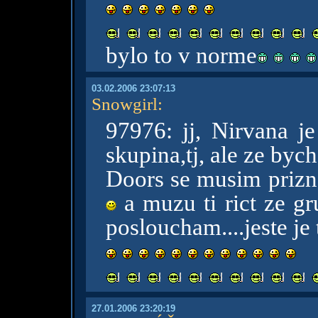
bylo to v norme
03.02.2006 23:07:13
Snowgirl
:
97976: jj, Nirvana j
skupina,tj, ale ze bych
Doors se musim prizna
a muzu ti rict ze gr
posloucham....jeste je t
27.01.2006 23:20:19