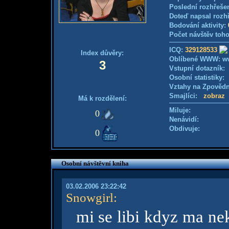
Poslední rozhřešen
Doteď napsal rozh
Bodování aktivity:
Počet návštěv toho
ICQ:
329128533
Index důvěry:
Oblíbené WWW: ww
3
Vstupní dotazník
Osobní statistiky
Vztahy na Zpověd
Smajlíci:
zobraz
Má k rozdělení:
Miluje:
0
Nenávidí:
Obdivuje:
0
Osobní návštěvní kniha
03.02.2006 23:22:42
Snowgirl
:
mi se libi kdyz ma ne