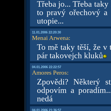
Třeba jo... Třeba taky
to pravý ořechový a m
utopie...
11.01.2006 22:20:30
Menai Arwena
:
To mě taky těší, že v 
pár takovejch kluků
04.01.2006 22:22:57
Amores Peros
:
Zpovědi? Některý s
odpovím a poradím..
nedá
04.01.2006 21:36:57