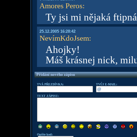
Amores Peros
:
Ty jsi mi nějaká ftipná
25.12.2005 16:28:42
NevímKdoJsem
:
Ahojky!
Máš krásnej nick, mi
Přidání nového zápisu
TVÁ PŘEZDÍVKA:
TVŮJ E-MAIL:
TEXT ZÁPISU:
Opište kod: