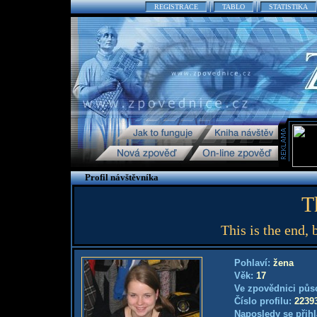
REGISTRACE
TABLO
STATISTIKA
Profil návštěvníka
T
This is the end, 
Pohlaví:
žena
Věk:
17
Ve zpovědnici půs
Číslo profilu:
2239
Naposledy se přihl