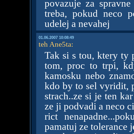
povazuje za spravne 
treba, pokud neco p
udelej a nevahej
01.06.2007 10:08:49
teh Ane5ta
:
Tak si s tou, ktery t
tom, proc to trpi, k
kamosku nebo znamou
kdo by to sel vyridit,
strach..ze si je ten k
ze ji podvadi a neco cit
rict nenapadne...po
pamatuj ze tolerance 