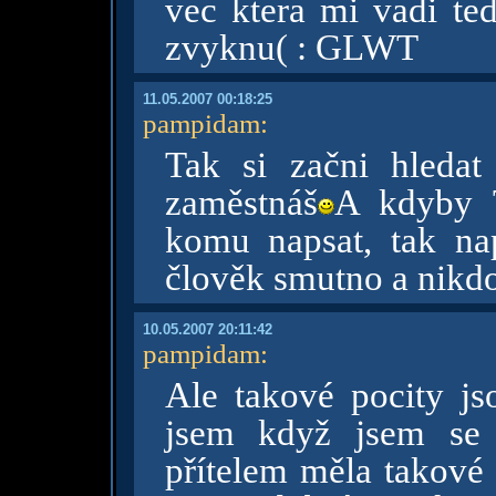
vec ktera mi vadi te
zvyknu( : GLWT
11.05.2007 00:18:25
pampidam
:
Tak si začni hleda
zaměstnáš
A kdyby 
komu napsat, tak na
člověk smutno a nikdo
10.05.2007 20:11:42
pampidam
:
Ale takové pocity j
jsem když jsem se 
přítelem měla takové 