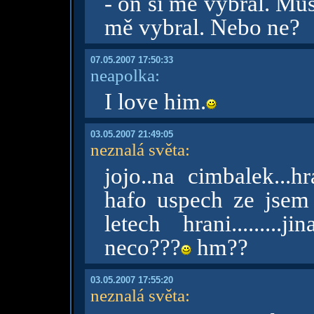
- on si mě vybral. Mu
mě vybral. Nebo ne?
07.05.2007 17:50:33
neapolka:
I love him.
03.05.2007 21:49:05
neznalá světa
:
jojo..na cimbalek...h
hafo uspech ze jsem 
letech hrani........
neco???
hm??
03.05.2007 17:55:20
neznalá světa
: