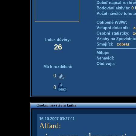
Doteď napsal rozhře
Bodování aktivity:
0 
Počet návštěv tohoto
Oblíbené WWW:
Vstupní dotazník:
z
Osobní statistiky:
z
Vztahy na Zpovědni
Index důvěry:
Smajlíci:
zobraz
26
Miluje:
Nenávidí:
Obdivuje:
Má k rozdělení:
0
0
Osobní návštěvní kniha
16.10.2007 03:27:11
Alfard
: