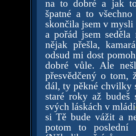
na to dobré a jak to
špatné a to všechno
skončila jsem v mysli
a pořád jsem seděla 
nějak přešla, kamará
odsud mi dost pomohlo
dobré vůle. Ale nešl
přesvědčený o tom, ž
dál, ty pěkné chvilky
staré roky až budeš
svých láskách v mládí
si Tě bude vážit a n
potom to poslední 