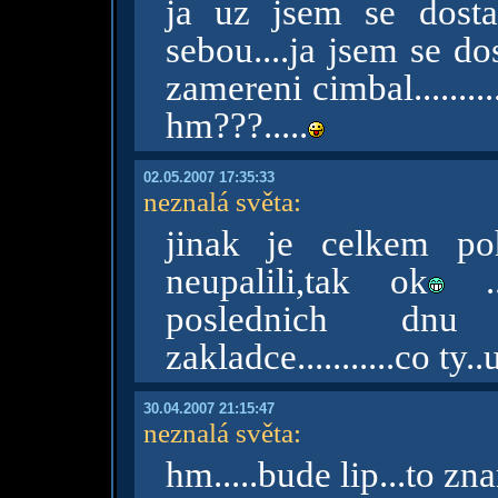
ja uz jsem se dosta
sebou....ja jsem se d
zamereni cimbal........
hm???.....
02.05.2007 17:35:33
neznalá světa
:
jinak je celkem po
neupalili,tak ok
..
poslednich dn
zakladce...........co ty
30.04.2007 21:15:47
neznalá světa
:
hm.....bude lip...to zn