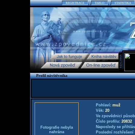
REGISTRACE
TABLO
STATISTIKA
Profil návštěvníka
Pohlaví:
muž
Věk:
20
Ve zpovědnici působ
Číslo profilu:
20832
Naposledy se přihlás
Fotografie nebyla
nahrána
Poslední rozhřešení 