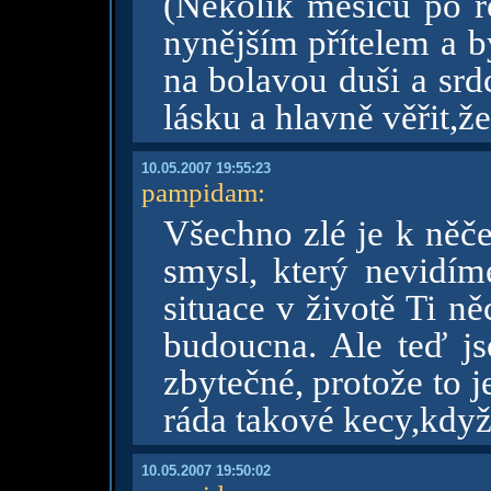
(Několik měsíců po r
nynějším přítelem a b
na bolavou duši a srd
lásku a hlavně věřit,že
10.05.2007 19:55:23
pampidam
:
Všechno zlé je k něč
smysl, který nevidím
situace v životě Ti n
budoucna. Ale teď jso
zbytečné, protože to 
ráda takové kecy,když
10.05.2007 19:50:02