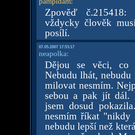
pampidam
:
Zpověď č.215418: 
vždycky člověk musí
posílí.
07.05.2007 17:53:17
neapolka:
Dějou se věci, co 
Nebudu lhát, nebudu n
milovat nesmím. Nejp
sebou a pak jít dál.
jsem dosud pokazila.
nesmím říkat "nikdy 
nebudu lepší než kterák