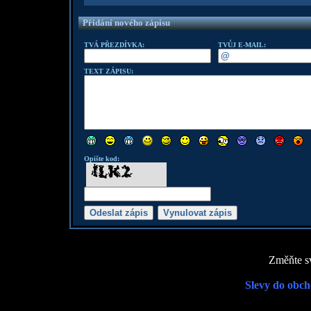
Přidání nového zápisu
TVÁ PŘEZDÍVKA:
TVŮJ E-MAIL:
TEXT ZÁPISU:
Opište kod:
Změňte sv
Slevy do obch