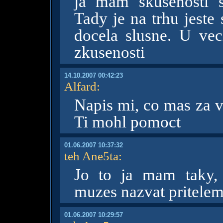
ja mam skusenosti s
Tady je na trhu jeste
docela slusne. U v
zkusenosti
14.10.2007 00:42:23
Alfard
:
Napis mi, co mas za v
Ti mohl pomoct
01.06.2007 10:37:32
teh Ane5ta
:
Jo to ja mam taky,
muzes nazvat pritelem
01.06.2007 10:29:57