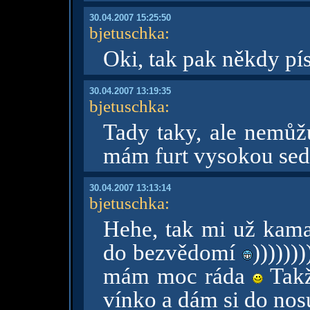
30.04.2007 15:25:50
bjetuschka
:
Oki, tak pak někdy pís
30.04.2007 13:19:35
bjetuschka
:
Tady taky, ale nemůž
mám furt vysokou sedi
30.04.2007 13:13:14
bjetuschka
:
Hehe, tak mi už kama
do bezvědomí
))))))
mám moc ráda
Takž
vínko a dám si do no