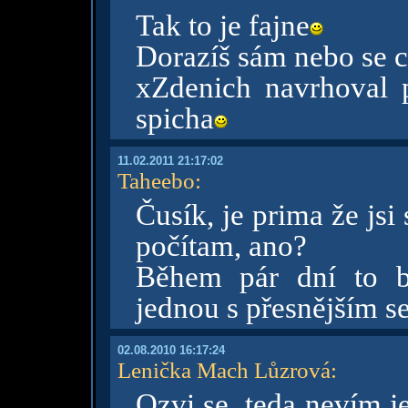
Tak to je fajne
Dorazíš sám nebo se c
xZdenich navrhoval p
spicha
11.02.2011 21:17:02
Taheebo
:
Čusík, je prima že jsi
počítam, ano?
Během pár dní to b
jednou s přesnějším
02.08.2010 16:17:24
Lenička Mach Lůzrová
:
Ozvi se, teda nevím j