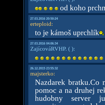
od koho prchn
27.03.2016 20:50:24
erteploid
:
to je kámoš uprchlík
27.03.2016 04:06:34
ZajícováRVHP.
( )
:
26.12.2015 23:55:32
majsterko
:
Nazdarek bratku.Co m
pomoc a na druhej rek
hudobny server 