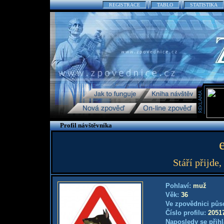
REGISTRACE
TABLO
STATISTIKA
Profil návštěvníka
Stáří přijde,
Pohlaví:
muž
Věk:
36
Ve zpovědnici půs
Číslo profilu:
2051
Naposledy se přihl