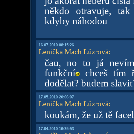
jo akorát neberu čísla
někdo otravuje, tak
kdyby náhodou
16.07.2010 08:15:26
Lenička Mach Lůzrová
:
čau, no to já nevím
funkční
chceš tím ř
dodělat? budem slavit
17.05.2010 20:06:07
Lenička Mach Lůzrová
:
koukám, že už tě face
17.04.2010 16:35:53