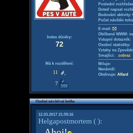
Poslední rozhřešen
Doteď napsal rozh
Bodování aktivity:
Počet návštěv toho
E-mail:
Oblíbené WWW: sv
Index důvěry:
Vstupní dotazník
72
Osobní statistiky
Vztahy na Zpověd
Smajlíci:
zobraz
Má k rozdělení:
Miluje:
Nenávidí:
11
Obdivuje:
Alfard
7
Osobní návštěvní kniha
12.03.2017 21:59:16
Helgapostmortem
( )
:
Ahoj!