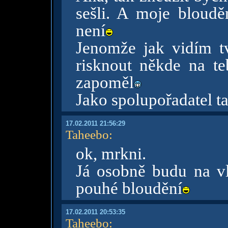
sešli. A moje bloudě
není
Jenomže jak vidím tv
risknout někde na teb
zapoměl
Jako spolupořadatel t
17.02.2011 21:56:29
Taheebo
:
ok, mrkni.
Já osobně budu na vl
pouhé bloudění
17.02.2011 20:53:35
Taheebo
: