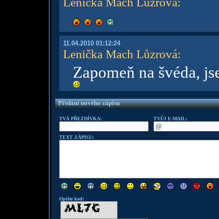
Lenička Mach Lůzrová
:
11.04.2010 01:12:24
Lenička Mach Lůzrová
:
Zapomeň na švéda, js
Přidání nového zápisu
TVÁ PŘEZDÍVKA:
TVŮJ E-MAIL:
TEXT ZÁPISU:
Opište kod: