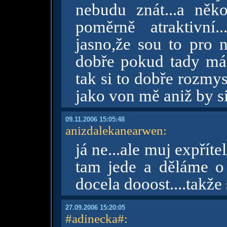
nebudu znát...a něk
poměrně atraktivní
jasno,že sou to pro 
dobře pokud tady máš
tak si to dobře rozmy
jako von mě aniž by si
09.11.2006 15:05:48
anizdalekanearwen
:
já ne...ale muj expřít
tam jede a děláme o
docela dooost....takže
27.09.2006 15:20:05
#adinecka#
: