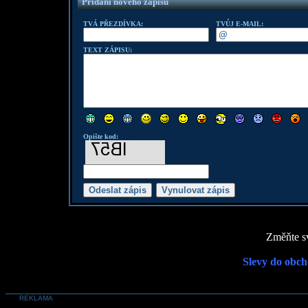
Přidání nového zápisu
TVÁ PŘEZDÍVKA:
TVŮJ E-MAIL:
TEXT ZÁPISU:
Opište kod:
Změňte sv
Slevy do obch
REKLAMA