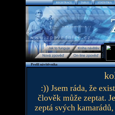
REGISTRACE
TABLO
STATISTIKA
Profil návštěvníka
ko
:)) Jsem ráda, že exis
člověk může zeptat. J
zeptá svých kamarádů,