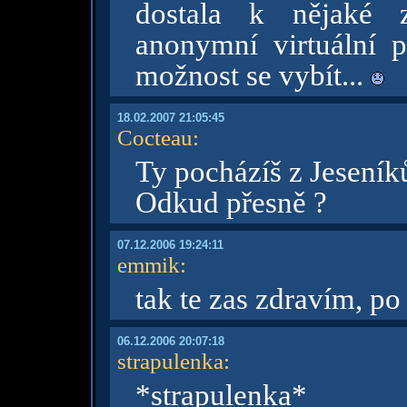
dostala k nějaké z
anonymní virtuální 
možnost se vybít...
18.02.2007 21:05:45
Cocteau
:
Ty pocházíš z Jeseník
Odkud přesně ?
07.12.2006 19:24:11
emmik
:
tak te zas zdravím, po
06.12.2006 20:07:18
strapulenka
:
*strapulenka*