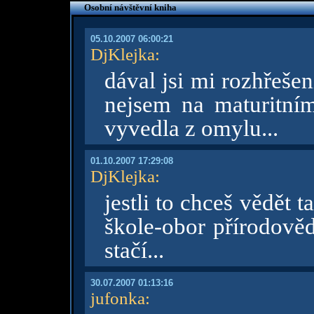
Osobní návštěvní kniha
05.10.2007 06:00:21
DjKlejka
:
dával jsi mi rozhřešen
nejsem na maturitním
vyvedla z omylu...
01.10.2007 17:29:08
DjKlejka
:
jestli to chceš vědět 
škole-obor přírodověd
stačí...
30.07.2007 01:13:16
jufonka
: