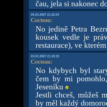
čau, jela si nakonec d
04.03.2007 21:22:53
Cocteau
:
No jedině Petra Bezr
kousek vedle je práv
restaurace), ve kterém h
03.03.2007 21:18:19
Cocteau
:
No kdybych byl starý
čem by mi pomohlo, 
Jeseníku
Jestli chceš, můžeš m
by měl každý domoro