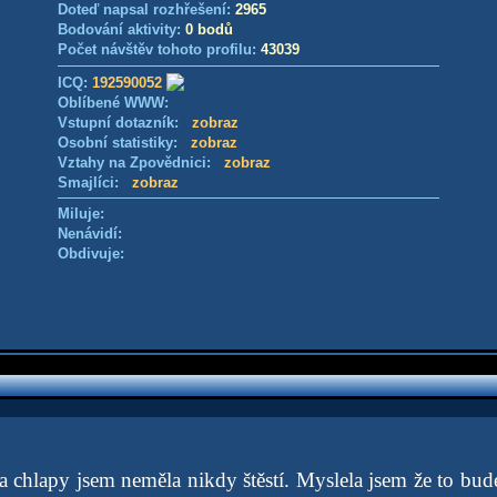
Doteď napsal rozhřešení:
2965
Bodování aktivity:
0 bodů
Počet návštěv tohoto profilu:
43039
ICQ:
192590052
Oblíbené WWW:
Vstupní dotazník:
zobraz
Osobní statistiky:
zobraz
Vztahy na Zpovědnici:
zobraz
Smajlíci:
zobraz
Miluje:
Nenávidí:
Obdivuje:
a chlapy jsem neměla nikdy štěstí. Myslela jsem že to bud