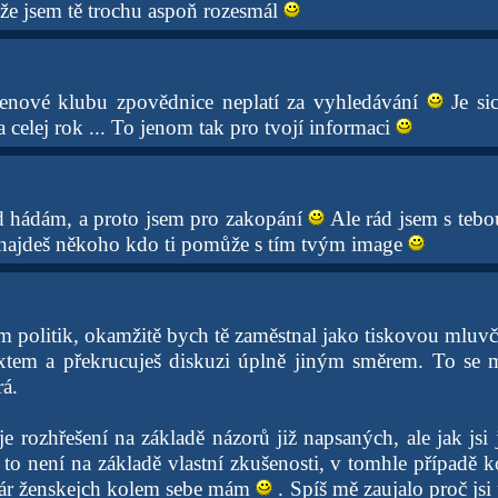
 že jsem tě trochu aspoň rozesmál
členové klubu zpovědnice neplatí za vyhledávání
Je sic
na celej rok ... To jenom tak pro tvojí informaci
ad hádám, a proto jsem pro zakopání
Ale rád jsem s tebo
 najdeš někoho kdo ti pomůže s tím tvým image
m politik, okamžitě bych tě zaměstnal jako tiskovou mluvč
xtem a překrucuješ diskuzi úplně jiným směrem. To se m
á.
e rozhřešení na základě názorů již napsaných, ale jak jsi 
 to není na základě vlastní zkušenosti, v tomhle případě 
pár ženskejch kolem sebe mám
. Spíš mě zaujalo proč jsi