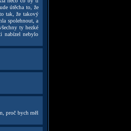
kla něco co by ti
ude útěcha to, že
to tak, že takový
la spolehnout, a
 všechny ty hezké
ti nabízel nebylo
em, proč bych měl