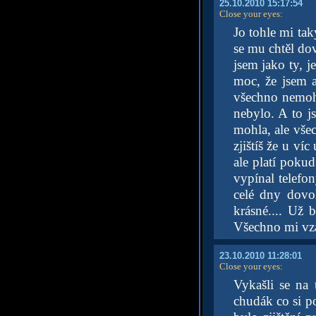
25.10.2010 15:17:54
Close your eyes
:
Jo tohle mi tak
se mu chtěl dov
jsem jako ty, j
moc, že jsem 
všechno nemohl
nebylo. A to j
mohla, ale vše
zjištíš že u ví
ale platí poku
vypínal telefo
celé dny dovo
krásné.... Už 
Všechno mi vza
23.10.2010 11:28:01
Close your eyes
:
Vykašli se na 
chudák co si p