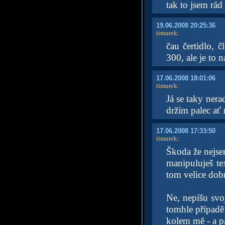
tak to jsem rád
19.06.2008 20:25:36
timurek
:
čau čertidlo, 
300, ale je to 
17.06.2008 18:01:06
timurek
:
Já se taky ner
držím palec ať
17.06.2008 17:33:50
timurek
:
Škoda že nejse
manipuluješ te
tom velice dobr
Ne, nepíšu svoj
tomhle případě
kolem mě - a 