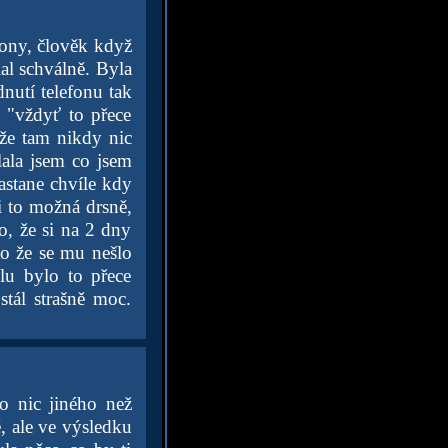
fony, člověk když
lal schválně. Byla
dnutí telefonu tak
 "vždyť to přece
že tam nikdy nic
lala jsem co jsem
astane chvíle kdy
ti to možná drsně,
o, že si na 2 dny
to že se mu nešlo
lu bylo to přece
tál strašně moc.
to nic jiného než
, ale ve výsledku