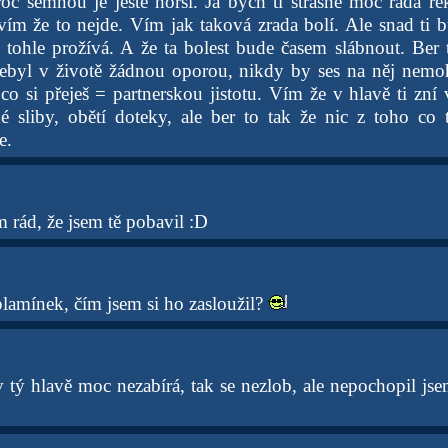
roč semnou je ještě horší. Já bych ti strašně moc ráda ře
ím že to nejde. Vím jak taková zrada bolí. Ale snad ti b
 tohle prožívá. A že ta bolest bude časem slábnout. Ber 
ebyl v životě žádnou oporou, nikdy by ses na něj nemoh
 co si přeješ = partnerskou jistotu. Vím že v hlavě ti zní
né sliby, obětí doteky, ale ber to tak že nic z toho co 
e.
 rád, že jsem tě pobavil :D
plamínek, čím jsem si ho zasloužil?
v tý hlavě moc nezabírá, tak se nezlob, ale nepochopil js