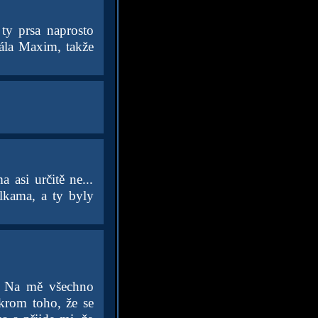
 ty prsa naprosto
 ála Maxim, takže
 asi určitě ne...
kama, a ty byly
e. Na mě všechno
 krom toho, že se