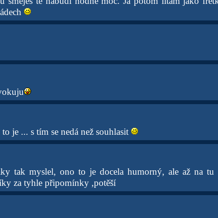
u směješ tě nabudí hodně moc. Já potom lítám jako fretk
zádech
vokuju
to je ... s tím se nedá než souhlasit
taky tak myslel, ono to je docela humorný, ale až na t
íky za tyhle připomínky ,potěší