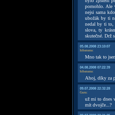
bylo zjištění p
pomohlo. Ale v
nejsi sama kdo
ubožák by ti n
nedal by ti to,
slova, ty krás
skutečné. Drž s
05.08.2008 23:10:07
hibanana
:
Mno tak to jsem
04.08.2008 07:22:39
hibanana
:
Ahoj, díky za 
09.07.2008 22:32:28
Guru
:
už mi to dnes 
mít dvojče...?