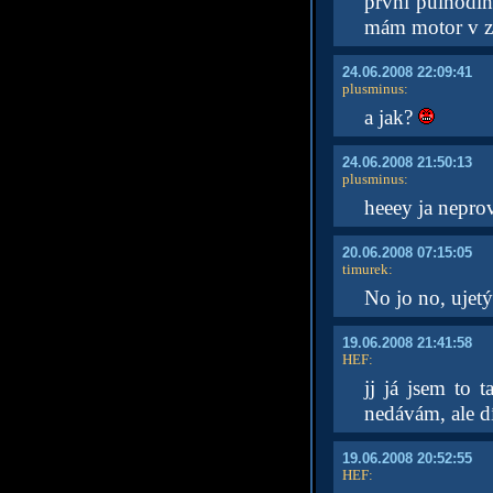
první půlhodin
mám motor v 
24.06.2008 22:09:41
plusminus
:
a jak?
24.06.2008 21:50:13
plusminus
:
heeey ja nepro
20.06.2008 07:15:05
timurek
:
No jo no, ujetý 
19.06.2008 21:41:58
HEF
:
jj já jsem to 
nedávám, ale d
19.06.2008 20:52:55
HEF
: