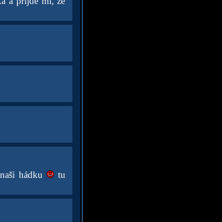
a a přijde mi, že
u naši hádku
tu