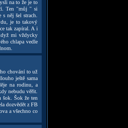
sli na to že je to
í. Ten "můj " si
s něj šel strach.
du, je to takový
e tak zapíral. A i
 když mi vždycky
vého chlapa vedle
ednom.
jího chování to už
dlouho ještě sama
ěje na rodinu, a
ikdy nebudu věřit.
n šok. Šok že ten
ela dozvědět z FB
lova a všechno co