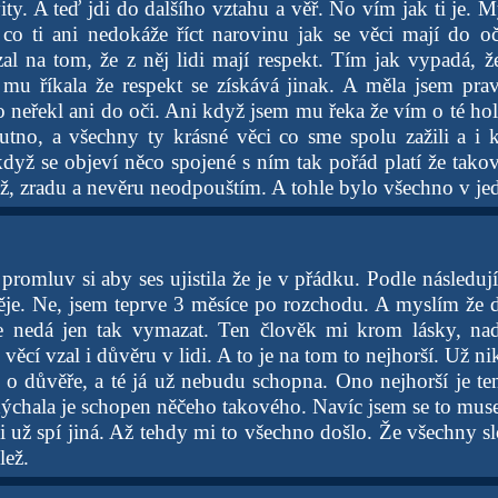
vity. A teď jdi do dalšího vztahu a věř. No vím jak ti je. My
o ti ani nedokáže říct narovinu jak se věci mají do oč
l na tom, že z něj lidi mají respekt. Tím jak vypadá, že 
u říkala že respekt se získává jinak. A měla jsem prav
 neřekl ani do oči. Ani když jsem mu řeka že vím o té holc
utno, a všechny ty krásné věci co sme spolu zažili a i
když se objeví něco spojené s ním tak pořád platí že tako
ež, zradu a nevěru neodpouštím. A tohle bylo všechno v j
 promluv si aby ses ujistila že je v přádku. Podle následu
ěje. Ne, jsem teprve 3 měsíce po rozchodu. A myslím že 
e nedá jen tak vymazat. Ten člověk mi krom lásky, nad
 věcí vzal i důvěru v lidi. A to je na tom to nejhorší. Už n
 o důvěře, a té já už nebudu schopna. Ono nejhorší je te
ýchala je schopen něčeho takového. Navíc jsem se to mus
li už spí jiná. Až tehdy mi to všechno došlo. Že všechny s
lež.