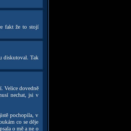
e fakt že to stojí
u diskutoval. Tak
í. Velice dovedně
usí nechat, jsi v
jistě pochopila, v
koukám co se děje
 psala o mě a ne o