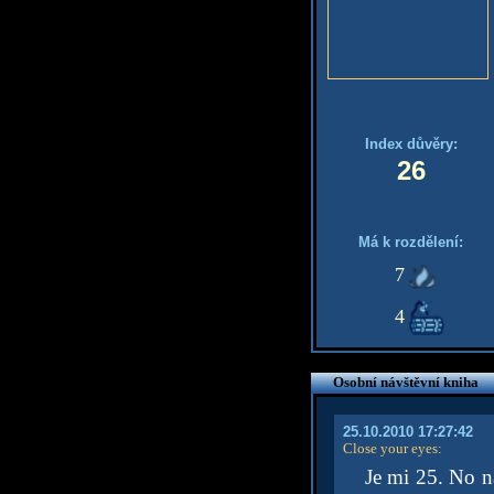
Index důvěry:
26
Má k rozdělení:
7
4
Osobní návštěvní kniha
25.10.2010 17:27:42
Close your eyes
:
Je mi 25. No n