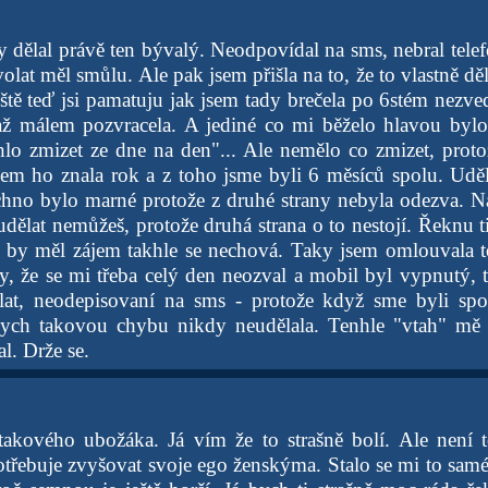
y dělal právě ten bývalý. Neodpovídal na sms, nebral tele
olat měl smůlu. Ale pak jsem přišla na to, že to vlastně dě
eště teď jsi pamatuju jak jsem tady brečela po 6stém nezve
až málem pozvracela. A jediné co mi běželo hlavou bylo
o zmizet ze dne na den"... Ale nemělo co zmizet, proto
sem ho znala rok a z toho jsme byli 6 měsíců spolu. Udě
chno bylo marné protože z druhé strany nebyla odezva. N
c udělat nemůžeš, protože druhá strana o to nestojí. Řeknu 
d by měl zájem takhle se nechová. Taky jsem omlouvala t
ny, že se mi třeba celý den neozval a mobil byl vypnutý, 
lat, neodepisovaní na sms - protože když sme byli spo
bych takovou chybu nikdy neudělala. Tenhle "vtah" mě s
l. Drže se.
takového ubožáka. Já vím že to strašně bolí. Ale není 
otřebuje zvyšovat svoje ego ženskýma. Stalo se mi to samé