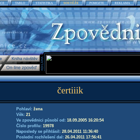
ACE
TABLO
STATISTIKA
SOUTĚŽE
POMOZTE
REKLAMA
čertiiik
Pohlaví:
žena
Věk:
21
Ve zpovědnici působí od:
18.09.2005 16:20:54
Číslo profilu:
19978
Naposledy se přihlásil:
28.04.2011 11:36:40
Poslední rozhřešení dal:
26.04.2011 17:56:41