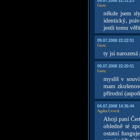
09.07.2008 22:31:25
Guru
:
někde jsem sly
identický, prá
jestli tomu věřit
09.07.2008 22:22:51
Guru
:
ty jsi narozená
09.07.2008 22:20:51
Guru
:
myslíš v souvis
mam zkušenost
přírodní (asp
04.07.2008 14:36:44
Agáta Lvová
:
Ahoji paní Čer
ohledně té zp
ostatní funguj