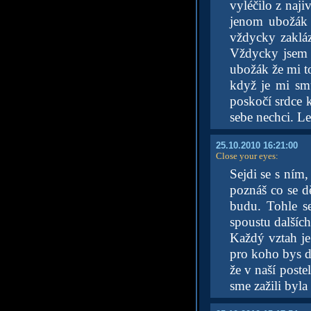
vyléčilo z naji
jenom ubožák c
vždycky zakláza
Vždycky jsem m
ubožák že mi to
když je mi sm
poskočí srdce 
sebe nechci. L
25.10.2010 16:21:00
Close your eyes
:
Sejdi se s ním,
poznáš co se d
budu. Tohle s
spoustu dalších
Každý vztah je
pro koho bys d
že v naší poste
sme zažili byla 