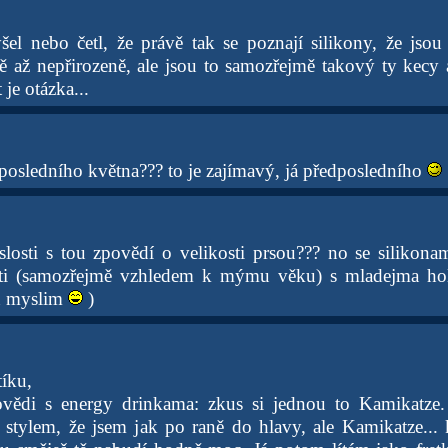
šel nebo četl, že právě tak se poznají silikony, že jsou
vě až nepřirozeně, ale jsou to samozřejmě takový ty kecy
 je otázka...
 posledního května??? to je zajímavý, já předposledního
losti s tou zpovědí o velikosti prsou??? no se silikonama
i (samozřejmě vzhledem k mýmu věku) s mladejma hol
oň myslim
)
tíku,
ovědi s energy drinkama: zkus si jednou to Kamikatz
e stylem, že jsem jak po raně do hlavy, ale Kamikatze...