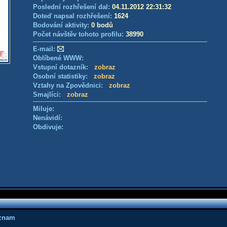
Poslední rozhřešení dal:
04.11.2012 22:31:32
Doteď napsal rozhřešení:
1624
Bodování aktivity:
0 bodů
Počet návštěv tohoto profilu:
38990
E-mail:
Oblíbené WWW:
Vstupní dotazník:
zobraz
Osobní statistiky:
zobraz
Vztahy na Zpovědnici:
zobraz
Smajlíci:
zobraz
Miluje:
Nenávidí:
Obdivuje:
áznam