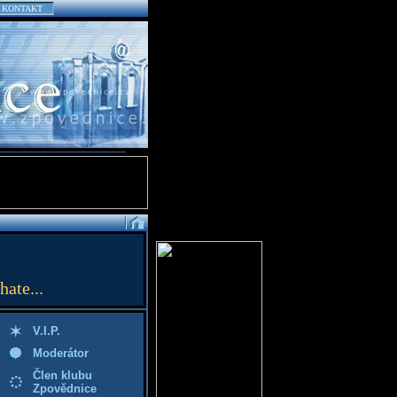
KONTAKT
hate...
V.I.P.
Moderátor
Člen klubu
Zpovědnice