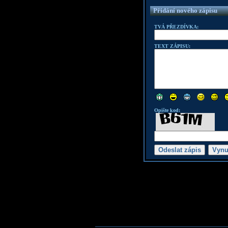
Přidání nového zápisu
TVÁ PŘEZDÍVKA:
TEXT ZÁPISU:
Opište kod: