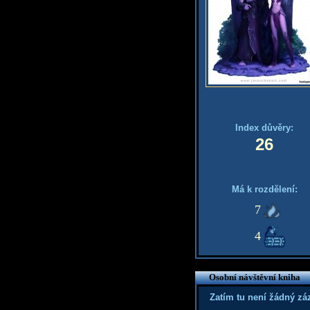
Index důvěry:
26
Má k rozdělení:
7
4
Osobní návštěvní kniha
Zatím tu není žádný z