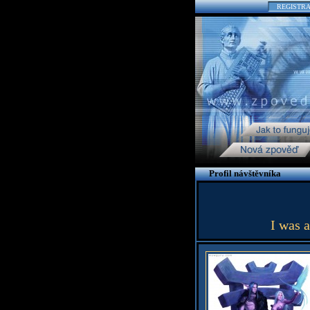
REGISTR
Profil návštěvníka
I was a