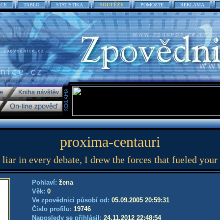
ACE
TABLO
STATISTIKA
SOUTĚŽE
POMOZTE
REKLAMA
proxima-centauri
 liar in every debate, I drew the forces that fueled your 
Pohlaví:
žena
Věk:
0
Ve zpovědnici působí od:
05.09.2005 20:59:31
Číslo profilu:
19746
Naposledy se přihlásil:
24.11.2012 22:48:54