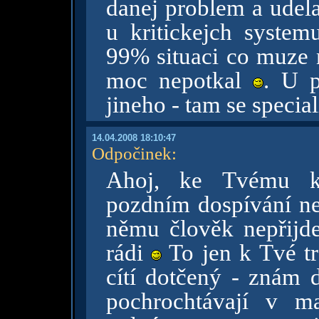
danej problem a udela
u kritickejch syste
99% situaci co muze n
moc nepotkal
. U p
jineho - tam se specia
14.04.2008 18:10:47
Odpočinek
:
Ahoj, ke Tvému ko
pozdním dospívání ne
němu člověk nepřijde
rádi
To jen k Tvé tr
cítí dotčený - znám d
pochrochtávají v m