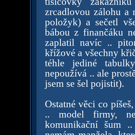
tisícovky zákazník
zrcadlovou zálohu a n
položyk) a sečetl vš
bábou z finančáku ne
zaplatil navíc .. pi
křížové a všechny křič
téhle jediné tabul
nepoužívá .. ale prost
jsem se šel pojistit).
Ostatné věci co píšeš
.. model firmy, ne
komunikační šum .. 
nemám manžela, ktere