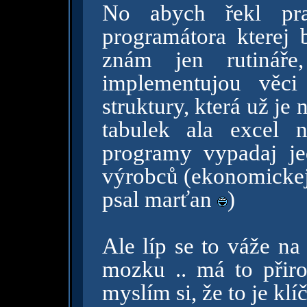
No abych řekl pra
programátora kterej
znám jen rutináře
implementujou věc
struktury, která už je
tabulek ala excel 
programy vypadaj j
výrobců (ekonomickej s
psal marťan
)
Ale líp se to váže na
mozku .. má to přiroz
myslím si, že to je kl