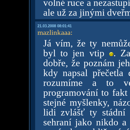
volné ruce a nezastupi
ale už za jinými dveř
21.03.2008 08:01:41
mazlinkaaa
:
Já vím, že ty nemůže
byl to jen vtip
. Z
dobře, že poznám jeh
kdy napsal přečetla
rozumíme a to v
programování to fak
stejné myšlenky, ná
lidi zvlášť ty stádn
sehraní jako nikdo 