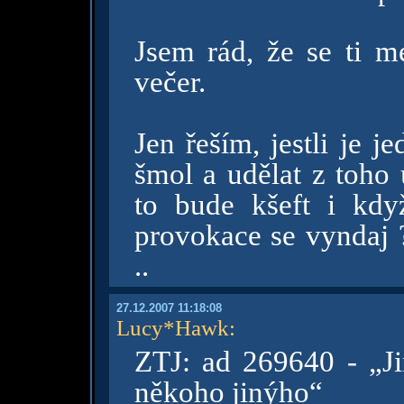
Jsem rád, že se ti 
večer.
Jen řeším, jestli je je
šmol a udělat z toho 
to bude kšeft i kdy
provokace se vyndaj ?
..
27.12.2007 11:18:08
Lucy*Hawk
:
ZTJ: ad 269640 - „Ji
někoho jinýho“