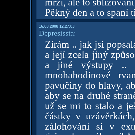
mrzí, ale to sbližování
Pěkný den a to spaní 
16.03.2008 12:27:03
Depresissta:
Zírám .. jak jsi popsa
a její zcela jiný způ
a jiné výstupy ..
mnohahodinové rvan
pavučiny do hlavy, a
aby se na druhé straně
už se mi to stalo a je
částky v uzávěrkách
zálohování si v ext