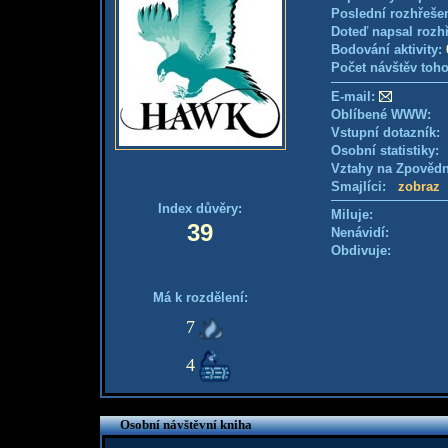
Poslední rozhřešen
Doteď napsal rozh
Bodování aktivity:
Počet návštěv toho
E-mail:
Oblíbené WWW:
Vstupní dotazník: 
Osobní statistiky
Vztahy na Zpověd
Smajlíci:
zobraz
Index důvěry:
Miluje:
39
Nenávidí:
Obdivuje:
Má k rozdělení:
7
4
Osobní návštěvní kniha