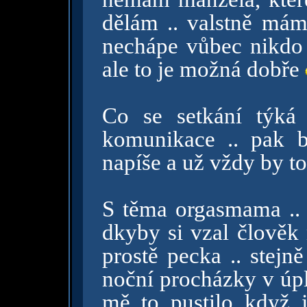
dělám .. valstně mám 
nechápe vůbec nikdo .
ale to je možná dobře
Co se setkání týká 
komunikace .. pak b
napíše a už vždy by to 
S těma orgasmama .. 
dkyby si vzal člověk 
prostě pecka .. stejn
noční procházky v úpl
mě to pustilo když j