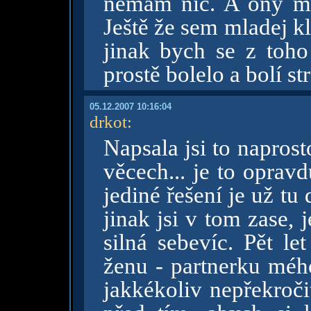
nemám nic. A ony mi
Ještě že sem mladej k
jinak bych se z toho
prostě bolelo a bolí st
05.12.2007 10:16:04
drkot
:
Napsala jsi to naprost
věcech... je to oprav
jediné řešení je už tu
jinak jsi v tom zase, je
silná sebevíc. Pět le
ženu - partnerku méh
jakkékoliv nepřekroči