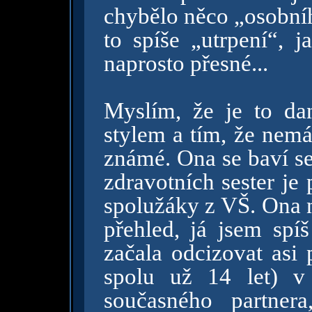
chybělo něco „osobníh
to spíše „utrpení“, j
naprosto přesné...
Myslím, že je to da
stylem a tím, že nem
známé. Ona se baví se
zdravotních sester je 
spolužáky z VŠ. Ona 
přehled, já jsem spíš
začala odcizovat asi
spolu už 14 let) v
současného partner