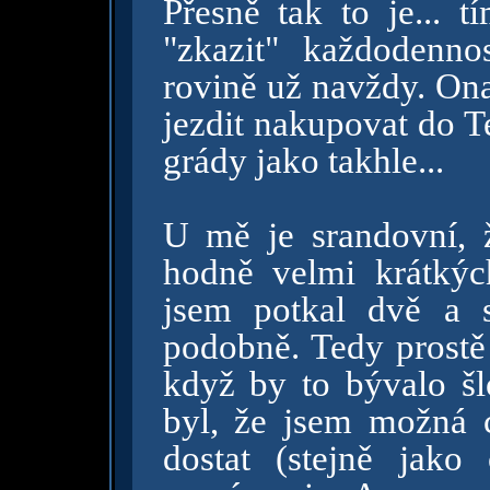
Přesně tak to je... t
"zkazit" každodennos
rovině už navždy. On
jezdit nakupovat do T
grády jako takhle...
U mě je srandovní, 
hodně velmi krátkýc
jsem potkal dvě a 
podobně. Tedy prostě 
když by to bývalo šlo
byl, že jsem možná c
dostat (stejně jako