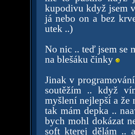
kupodivu když jsem vy
já nebo on a bez krve
utek ..)
No nic .. teď jsem se 
na blešáku činky
Jinak v programování 
soutěžím .. když v
myšlení nejlepší a že
tak mám depka .. na
bych mohl dokázat nes
soft kterej dělám .. a