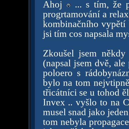
Ahoj
... s tím, že 
progrtamování a relax
kombinačního vypětí b
jsi tím cos napsala my
Zkoušel jsem někdy 
(napsal jsem dvě, ale 
poloero s rádobynázn
bylo na tom nejvtipně
třicátníci se u tohod ěl
Invex .. vyšlo to na C
musel snad jako jeden
tom nebyla propagace 