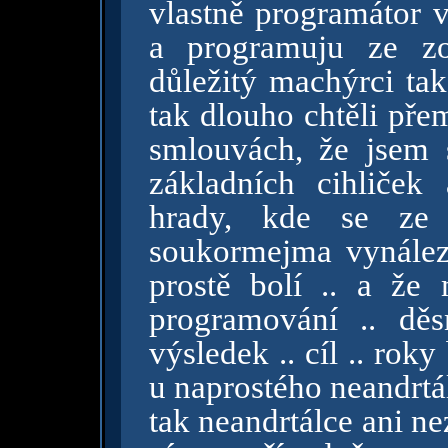
vlastně programátor v
a programuju ze zo
důležitý machýrci tak
tak dlouho chtěli pře
smlouvách, že jsem 
základních cihliče
hrady, kde se ze
soukormejma vynáleza
prostě bolí .. a že
programování .. děs
výsledek .. cíl .. ro
u naprostého neandrtál
tak neandrtálce ani n