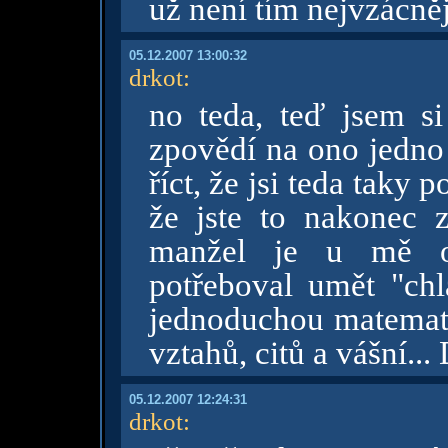
už není tím nejvzácně
05.12.2007 13:00:32
drkot
:
no teda, teď jsem si
zpovědí na ono jedno
říct, že jsi teda taky 
že jste to nakonec z
manžel je u mě op
potřeboval umět "chl
jednoduchou matemati
vztahů, citů a vášní... 
05.12.2007 12:24:31
drkot
: