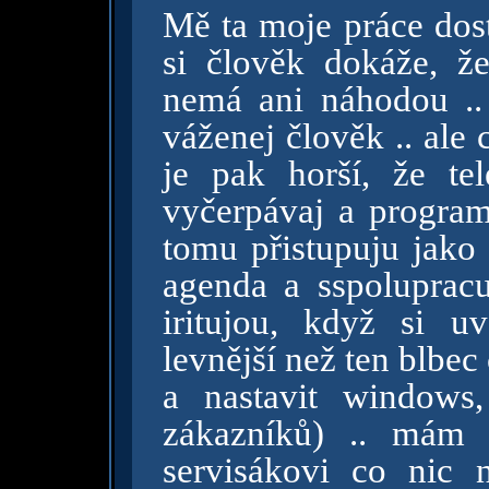
Mě ta moje práce dost
si člověk dokáže, ž
nemá ani náhodou .. 
váženej člověk .. ale 
je pak horší, že te
vyčerpávaj a program
tomu přistupuju jako 
agenda a sspolupracu
iritujou, když si 
levnější než ten blbe
a nastavit windows
zákazníků) .. mám i
servisákovi co nic