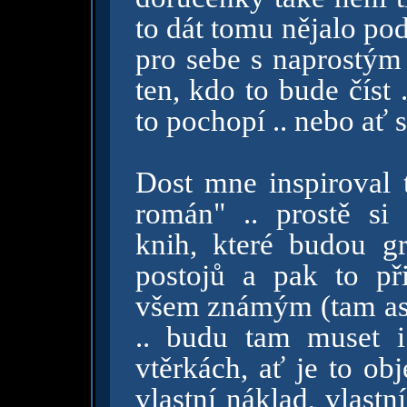
to dát tomu nějalo pod
pro sebe s naprostým
ten, kdo to bude číst 
to pochopí .. nebo ať si
Dost mne inspiroval 
román" .. prostě si
knih, které budou g
postojů a pak to při
všem známým (tam asi
.. budu tam muset i
vtěrkách, ať je to obj
vlastní náklad, vlastní