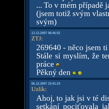
... To v mém případě j
(jsem totiž svým vlas
svým)
13.12.2007 08:46:52
ZTJ
:
269640 - něco jsem ti 
Stále si myslím, že t
práce
Pěkný den
06.12.2007 15:41:19
Uzlík
:
Ahoj, to jak jsi v té 
setkání pociťovala ja