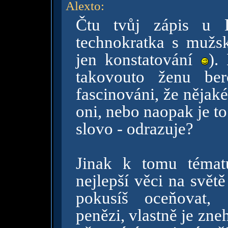
Alexto
:
Čtu tvůj zápis u D
technokratka s mužs
jen konstatování
).
takovouto ženu ber
fascinováni, že nějaké
oni, nebo naopak je t
slovo - odrazuje?
Jinak k tomu témat
nejlepší věci na svět
pokusíš oceňovat,
penězi, vlastně je zne