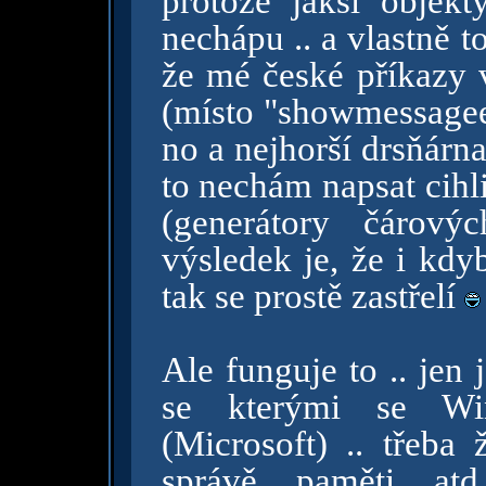
protože jaksi objekt
nechápu .. a vlastně to
že mé české příkazy v
(místo "showmessagee
no a nejhorší drsňárn
to nechám napsat cihl
(generátory čárový
výsledek je, že i kdy
tak se prostě zastřelí
Ale funguje to .. jen 
se kterými se Win
(Microsoft) .. třeb
správě paměti atd 