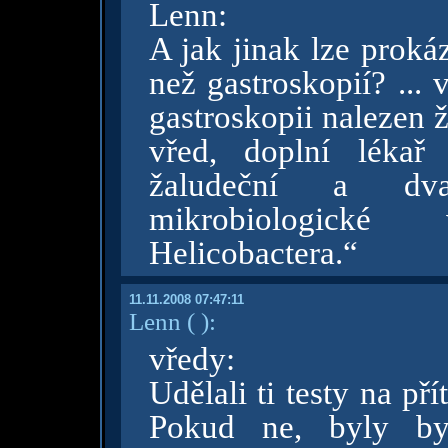
Lenn:
A jak jinak lze proká
než gastroskopií? ... 
gastroskopii nalezen 
vřed, doplní lékař
žaludeční a dva
mikrobiologické
Helicobactera.“
11.11.2008 07:47:11
Lenn
( )
:
vředy:
Udělali ti testy na př
Pokud ne, byly by