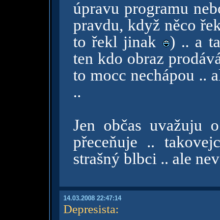
úpravu programu neb
pravdu, když něco řek
to řekl jinak
) .. a 
ten kdo obraz prodává
to mocc nechápou .. ale
..
Jen občas uvažuju o
přeceňuje .. takove
strašný blbci .. ale ne
14.03.2008 22:47:14
Depresista
: