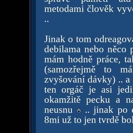
metodami člověk vyvol
..
Jinak o tom odreagová
debilama nebo něco p
mám hodně práce, ta
(samozřejmě to má
zvyšování dávky) .. a n
ten orgáč je asi je
okamžitě pecku a n
neusnu
.. jinak po
8mi už to jen tvrdě bolí