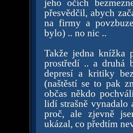
jeho očích bezmezn
přesvědčil, abych zač
na firmy a povzbuzen
bylo) .. no nic ..
Takže jedna knížka p
prostředí .. a druhá
depresí a kritiky be
(naštěstí se to pak z
občas někdo pochváli
lidí strašně vynadalo
proč, ale zjevně js
ukázal, co předtím nevi