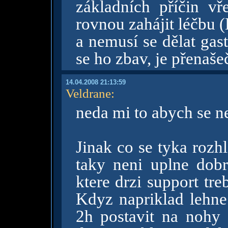
základních příčin v
rovnou zahájit léčbu (
a nemusí se dělat gas
se ho zbav, je přenaš
14.04.2008 21:13:59
Veldrane
:
neda mi to abych se ne
Jinak co se tyka rozhl
taky neni uplne dobre
ktere drzi support tre
Kdyz napriklad lehne
2h postavit na nohy 