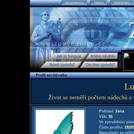
REGISTRACE
TABLO
STATISTIKA
Profil návštěvníka
L
Život se neměří počtem nádechů a v
Pohlaví:
žena
Věk:
36
Ve zpovědnici půs
Číslo profilu:
1828
Naposledy se přihl