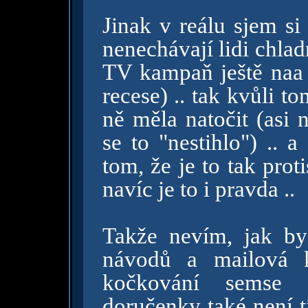
Jinak v reálu sjem si 
nenechávají lidi chla
TV kampaň ještě naa
recese) .. tak kvůli t
ně měla natočit (asi 
se to "nestihlo") .. 
tom, že je to tak prot
navíc je to i pravda ..
Takže nevím, jak byc
návodů a mailová k
kočkování semse 
doručenky také není t