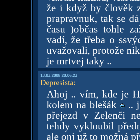
že i když by člověk z
prapravnuk, tak se dá
času )občas tohle z
vadí, že třeba o ssv
uvažovali, protože nik
je mrtvej taky ..
13.03.2008 20:06:23
Depresista
:
Ahoj .. vím, kde je 
kolem na blešák
.. 
přejezd v Zelenči ne
tehdy vykloubil přední
ale oni už to možná před