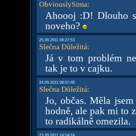
ObviouslySima
:
Ahoooj :D! Dlouho 
noveho?
25.09.2011 08:27:53
Slečna Důležitá
:
Já v tom problém ne
tak je to v cajku.
24.09.2011 08:57:48
Slečna Důležitá
:
Jo, občas. Měla jsem 
hodně, ale pak mi to 
to radikálně omezila.
23.09.2011 14:54:24