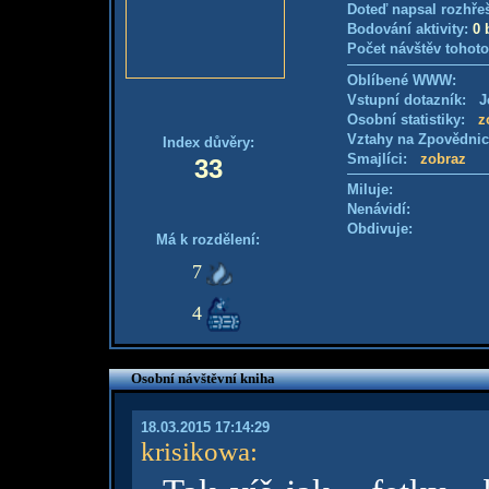
Doteď napsal rozhře
Bodování aktivity:
0 
Počet návštěv tohoto
Oblíbené WWW:
Vstupní dotazník: Je
Osobní statistiky:
z
Vztahy na Zpovědni
Index důvěry:
Smajlíci:
zobraz
33
Miluje:
Nenávidí:
Obdivuje:
Má k rozdělení:
7
4
Osobní návštěvní kniha
18.03.2015 17:14:29
krisikowa
: