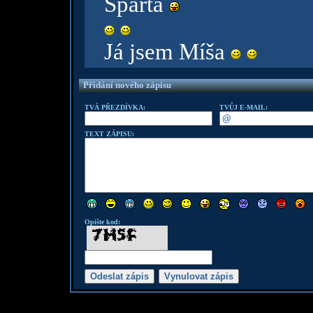
Sparta
Já jsem Míša
Přidání nového zápisu
TVÁ PŘEZDÍVKA:
TVŮJ E-MAIL:
TEXT ZÁPISU:
Opište kod: