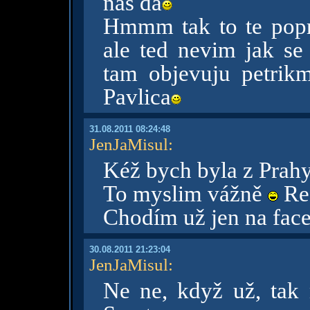
nas da
Hmmm tak to te popro
ale ted nevim jak s
tam objevuju petrik
Pavlica
31.08.2011 08:24:48
JenJaMisul
:
Kéž bych byla z Prah
To myslim vážně
Rea
Chodím už jen na face
30.08.2011 21:23:04
JenJaMisul
:
Ne ne, když už, tak 