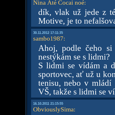
Nina Áté Cocai noé
:
dík, vlak už jede z t
Motive, je to nefalšov
30.11.2012 17:11:35
sambo1987
:
Ahoj, podle čeho si 
nestýkám se s lidmi?
S lidmi se vídám a do
sportovec, ať už u kon
tenisu, nebo v mládí
VŠ, takže s lidmi se v
16.10.2011 21:15:55
ObviouslySima
: