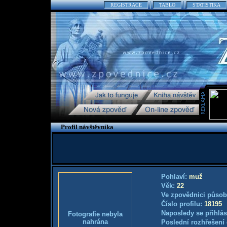
REGISTRACE
TABLO
STATISTIKA
Profil návštěvníka
Pohlaví:
muž
Věk:
22
Ve zpovědnici působ
Číslo profilu:
18195
Naposledy se přihlás
Fotografie nebyla
nahrána
Poslední rozhřešení 