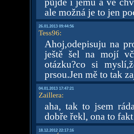
půjde i jemu a ve chví
ale možná je to jen p
26.01.2013 09:44:56
Tess96
:
Ahoj,odepisuju na pro
ještě šel na mojí v
otázku?co si myslí,
prsou.Jen mě to tak za
04.01.2013 17:47:21
Zaillera
:
aha, tak to jsem rád
dobře řekl, ona to fak
18.12.2012 22:17:16