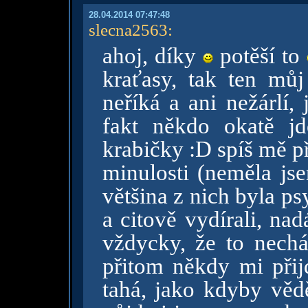
28.04.2014 07:47:48
slecna2563
:
ahoj, díky
potěší to
kraťasy, tak ten můj
neříká a ani nežárlí,
fakt někdo okatě jd
krabičky :D spíš mě př
minulosti (neměla js
většina z nich byla ps
a citově vydírali, nad
vždycky, že to necháp
přitom někdy mi přij
tahá, jako kdyby vědě