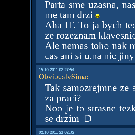
Parta sme uzasna, nast
me tam drzi
Aha IT. To ja bych te
ze rozeznam klavesnic
Ale nemas toho nak m
cas ani silu.na nic ji
15.10.2011 02:27:54
ObviouslySima
:
Tak samozrejmne ze 
za praci?
Noo je to strasne tez
se drzim :D
02.10.2011 21:02:32