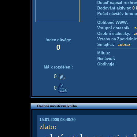
Doteď napsal rozhře
Bodování aktivity:
0 
Počet návštěv tohoto
Oblíbené WWW:
Vstupní dotazník:
z
Osobní statistiky:
z
Vztahy na Zpovědni
Index důvěry:
Smajlíci:
zobraz
0
Miluje:
Nenávidí:
Obdivuje:
Má k rozdělení:
0
0
Osobní návštěvní kniha
15.01.2006 08:46:30
zlato
: