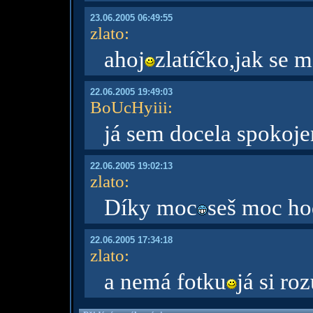
23.06.2005 06:49:55
zlato
:
ahoj
zlatíčko,jak se m
22.06.2005 19:49:03
BoUcHyiii
:
já sem docela spokoj
22.06.2005 19:02:13
zlato
:
Díky moc
seš moc h
22.06.2005 17:34:18
zlato
:
a nemá fotku
já si ro