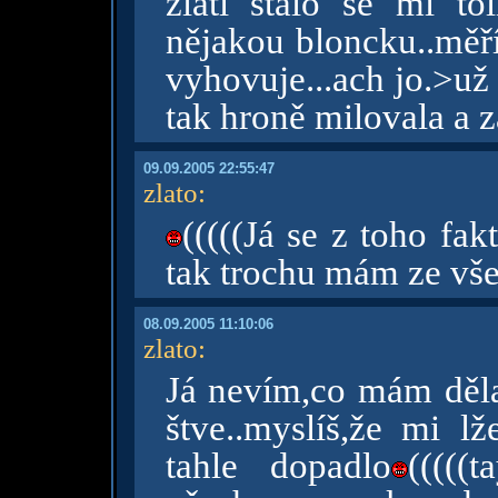
zlatí stalo se mi to
nějakou bloncku..měří
vyhovuje...ach jo.>už 
tak hroně milovala a 
09.09.2005 22:55:47
zlato
:
(((((Já se z toho fak
tak trochu mám ze vše
08.09.2005 11:10:06
zlato
:
Já nevím,co mám děl
štve..myslíš,že mi lž
tahle dopadlo
((((