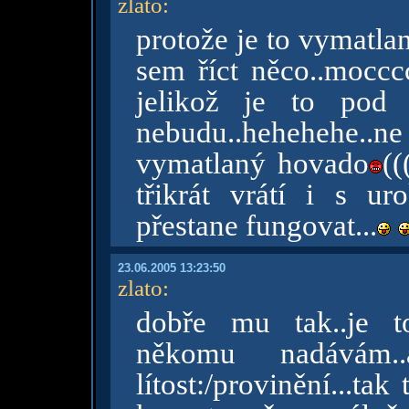
zlato
:
protože je to vymatlan
sem říct něco..moccc
jelikož je to pod
nebudu..hehehehe..
vymatlaný hovado
(
třikrát vrátí i s ur
přestane fungovat...
23.06.2005 13:23:50
zlato
:
dobře mu tak..je to
někomu nadávám.
lítost:/provinění...ta