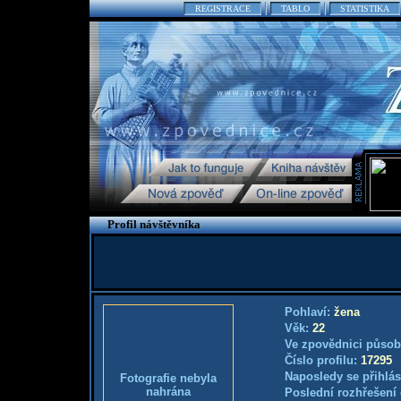
REGISTRACE
TABLO
STATISTIKA
Profil návštěvníka
Pohlaví:
žena
Věk:
22
Ve zpovědnici působ
Číslo profilu:
17295
Naposledy se přihlás
Fotografie nebyla
nahrána
Poslední rozhřešení 