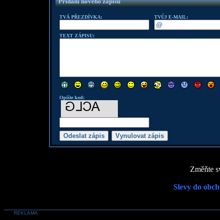
Přidání nového zápisu
TVÁ PŘEZDÍVKA:
TVŮJ E-MAIL:
TEXT ZÁPISU:
Opište kod:
Změňte sv
Slevy do obch
REKLAMA