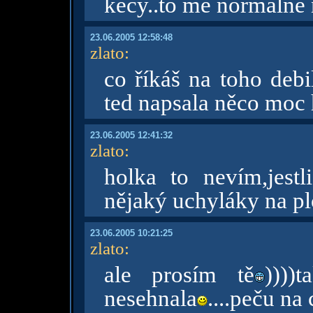
kecy..to mě normálně n
23.06.2005 12:58:48
zlato
:
co říkáš na toho debi
ted napsala něco moc
23.06.2005 12:41:32
zlato
:
holka to nevím,jestl
nějaký uchyláky na p
23.06.2005 10:21:25
zlato
:
ale prosím tě
))))
nesehnala
....peču na 