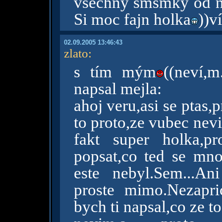
všechny smsmky od n
Si moc fajn holka
))v
02.09.2005 13:46:43
zlato
:
s tím mým
((neví,m
napsal mejla:
ahoj veru,asi se ptas,
to proto,ze vubec nev
fakt super holka,p
popsat,co ted se mno
este nebyl.Sem...An
proste mimo.Nezaprici
bych ti napsal,co ze t