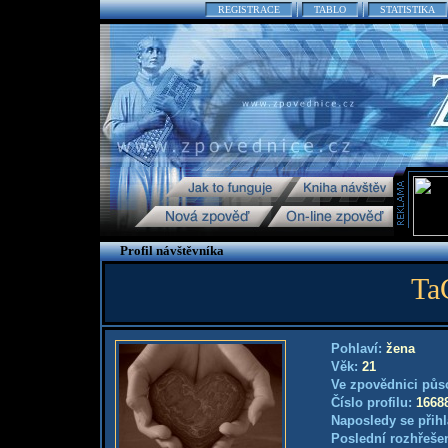
REGISTRACE
TABLO
STATISTIKA
Profil návštěvníka
Ta
Pohlaví:
žena
Věk:
21
Ve zpovědnici půs
Číslo profilu:
1668
Naposledy se přihl
Poslední rozhřešen