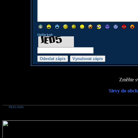
Opište kod:
Změňte sv
Slevy do obch
REKLAMA