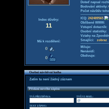
Doteď napsal rozh
Bodování aktivity:
Počet návštěv toho
ICQ:
242489565
Index důvěry:
Oblíbené WWW:
11
Vstupní dotazník
Osobní statistiky
Vztahy na Zpověd
Smajlíci:
zobraz
Má k rozdělení:
Miluje:
0
Nenávidí:
Obdivuje:
0
Osobní návštěvní kniha
Zatím tu není žádný záznam
Přidání nového zápisu
TVÁ PŘEZDÍVKA:
TVŮJ E-MAIL:
TEXT ZÁPISU: