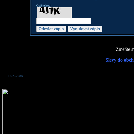
Opište kod:
Změňte sv
Slevy do obch
REKLAMA