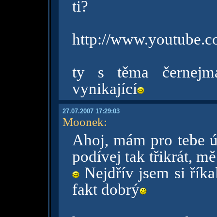
ti?
http://www.youtube
ty s těma černejma
vynikající
27.07.2007 17:29:03
Moonek
:
Ahoj, mám pro tebe ú
podívej tak třikrát, m
Nejdřív jsem si říkal
fakt dobrý