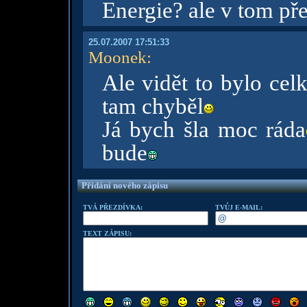
Energie? ale v tom př
25.07.2007 17:51:33
Moonek
:
Ale vidět to bylo cel
tam chyběl
Já bych šla moc ráda
bude
Přidání nového zápisu
TVÁ PŘEZDÍVKA:
TVŮJ E-MAIL:
TEXT ZÁPISU: