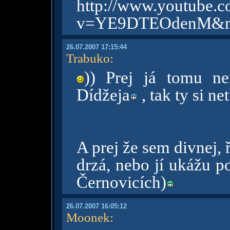
http://www.y
v=YE9DTEOdenM&mod
26.07.2007 17:15:44
Trabuko
:
)) Prej já tomu n
Dídžeja
, tak ty si n
A prej že sem divnej, 
drzá, nebo jí ukážu p
Černovicích)
26.07.2007 16:05:12
Moonek
: