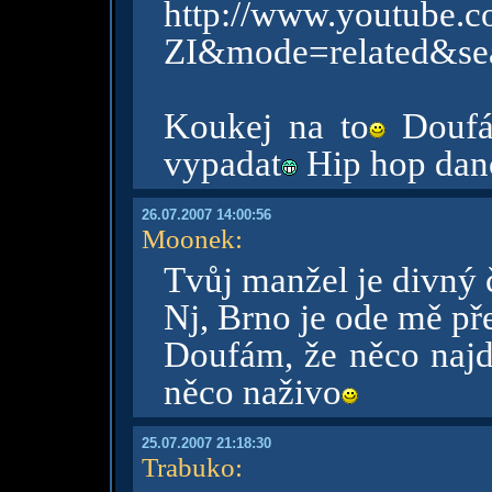
http://www.youtube
ZI&mode=related&se
Koukej na to
Doufám
vypadat
Hip hop danc
26.07.2007 14:00:56
Moonek
:
Tvůj manžel je divný 
Nj, Brno je ode mě př
Doufám, že něco najd
něco naživo
25.07.2007 21:18:30
Trabuko
: