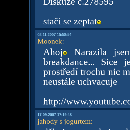
Diskuze č.278595
stačí se zeptat
02.11.2007 15:58:54
Moonek
:
Ahoj
Narazila jse
breakdance... Sice j
prostředí trochu nic m
neustále uchvacuje
http://www.youtube
17.09.2007 17:19:48
jahody s jogurtem
: