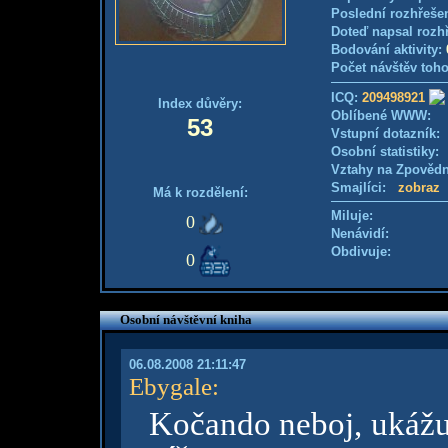
Poslední rozhřešen
Doteď napsal rozh
Bodování aktivity:
Počet návštěv toho
ICQ:
209498921
Index důvěry:
Oblíbené WWW:
53
Vstupní dotazník
Osobní statistiky
Vztahy na Zpověd
Smajlíci:
zobraz
Má k rozdělení:
Miluje:
0
Nenávidí:
Obdivuje:
0
Osobní návštěvní kniha
06.08.2008 21:11:47
Ebygale
:
Kočando neboj, ukážu 