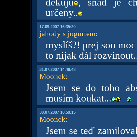
děkuju
, snad je c
určeny..
17.09.2007 16:35:20
jahody s jogurtem
:
myslíš?! prej sou moc
to nijak dál rozvinout.
31.07.2007 14:48:48
Moonek
:
Jsem se do toho abso
musím koukat...
30.07.2007 10:59:15
Moonek
:
Jsem se teď zamilova