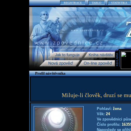
REGISTRACE
TABLO
STATISTIKA
Profil návštěvníka
Miluje-li člověk, druzí se mu
Pohlaví:
žena
Věk:
24
Ve zpovědnici půs
Číslo profilu:
1635
Naposledy se přihl