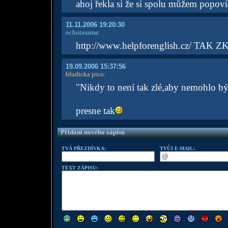
ahoj řekla si že si spolu můžem popoví
11.11.2006 19:20:30
ochotasama:
http://www.helpforenglish.cz/ TAK 
19.09.2006 15:37:56
bludicka pico
:
"Nikdy to není tak zlé,aby nemohlo být
presne tak
Přidání nového zápisu
TVÁ PŘEZDÍVKA:
TVŮJ E-MAIL:
TEXT ZÁPISU: