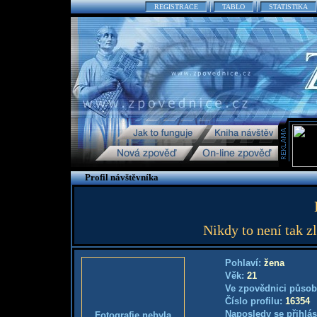
REGISTRACE
TABLO
STATISTIKA
Profil návštěvníka
Nikdy to není tak z
Pohlaví:
žena
Věk:
21
Ve zpovědnici působ
Číslo profilu:
16354
Naposledy se přihlás
Fotografie nebyla