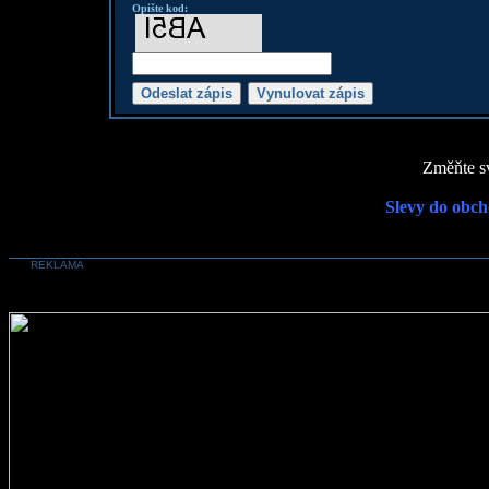
Opište kod:
Změňte sv
Slevy do obch
REKLAMA