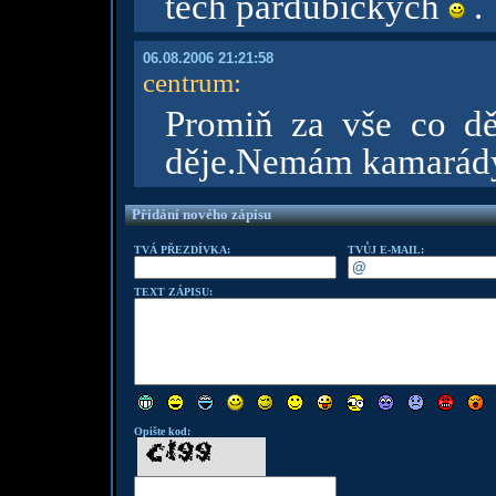
těch pardubických
.
06.08.2006 21:21:58
centrum
:
Promiň za vše co dě
děje.Nemám kamarády
Přidání nového zápisu
TVÁ PŘEZDÍVKA:
TVŮJ E-MAIL:
TEXT ZÁPISU:
Opište kod: