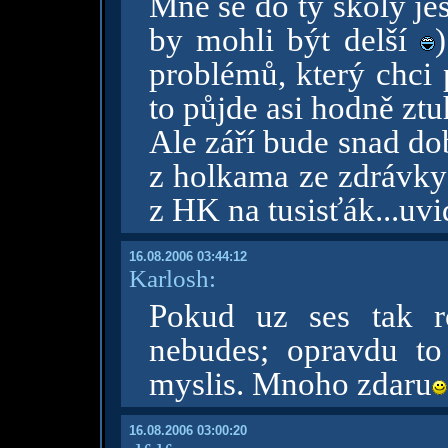
Mně se do tý školy je
by mohli být delší
problémů, který chci 
to půjde asi hodně zt
Ale září bude snad do
z holkama ze zdrávky 
z HK na tusisťák...uv
16.08.2006 03:44:12
Karlosh:
Pokud uz ses tak ro
nebudes; opravdu to
myslis. Mnoho zdaru
16.08.2006 03:00:20