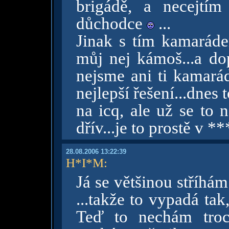
brigádě, a necejtí
důchodce
...
Jinak s tím kamarádem
můj nej kámoš...a dop
nejsme ani ti kamarád
nejlepší řešení...dnes 
na icq, ale už se to 
dřív...je to prostě v *
28.08.2006 13:22:39
H*I*M
:
Já se většinou stříhá
...takže to vypadá tak
Teď to nechám troc