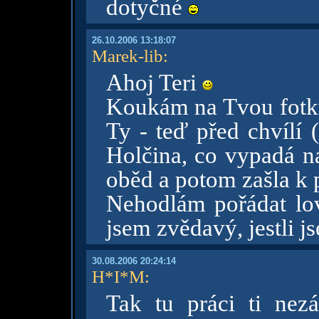
dotyčné
26.10.2006 13:18:07
Marek-lib
:
Ahoj Teri
Koukám na Tvou fotku 
Ty - teď před chvílí 
Holčina, co vypadá na
oběd a potom zašla k 
Nehodlám pořádat lov
jsem zvědavý, jestli 
30.08.2006 20:24:14
H*I*M
:
Tak tu práci ti nezá