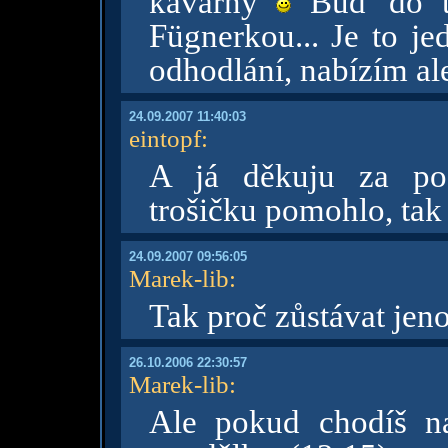
kavárny
Buď do té
Fügnerkou... Je to je
odhodlání, nabízím a
24.09.2007 11:40:03
eintopf
:
A já děkuju za podě
trošičku pomohlo, ta
24.09.2007 09:56:05
Marek-lib
:
Tak proč zůstávat je
26.10.2006 22:30:57
Marek-lib
:
Ale pokud chodíš na