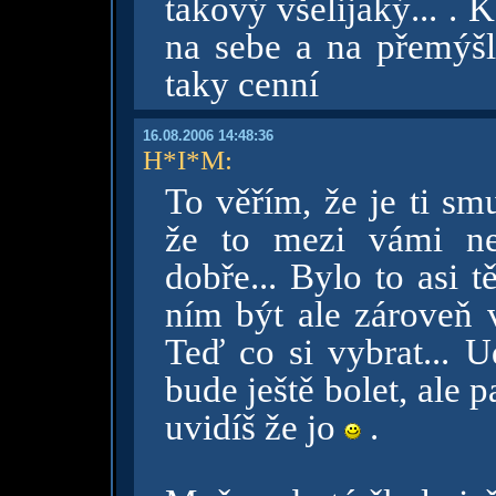
takový všelijaký... .
na sebe a na přemýš
taky cenní
16.08.2006 14:48:36
H*I*M
:
To věřím, že je ti smu
že to mezi vámi ne
dobře... Bylo to asi t
ním být ale zároveň v
Teď co si vybrat... Ud
bude ještě bolet, ale p
uvidíš že jo
.