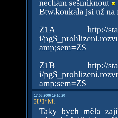
nechám sešmiknout
Btw.koukala jsi už na
Z1A http://stag.vs
i/pg$_prohlizeni.ro
amp;sem=ZS
Z1B http://stag.vs
i/pg$_prohlizeni.ro
amp;sem=ZS
17.08.2006 19:10:20
H*I*M
:
Taky bych měla zají