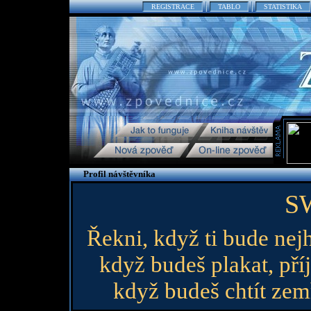
REGISTRACE
TABLO
STATISTIKA
Profil návštěvníka
S
Řekni, když ti bude nejh
když budeš plakat, pří
když budeš chtít zemří