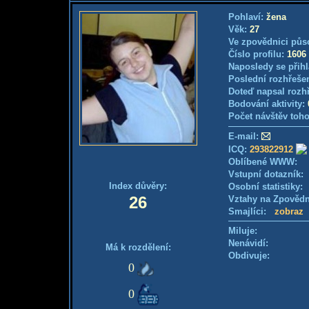
Pohlaví:
žena
Věk:
27
Ve zpovědnici půs
Číslo profilu:
1606
Naposledy se přihl
Poslední rozhřešen
Doteď napsal rozh
Bodování aktivity:
Počet návštěv toho
E-mail:
ICQ:
293822912
Oblíbené WWW:
Vstupní dotazník
Index důvěry:
Osobní statistiky
26
Vztahy na Zpověd
Smajlíci:
zobraz
Miluje:
Nenávidí:
Má k rozdělení:
Obdivuje:
0
0