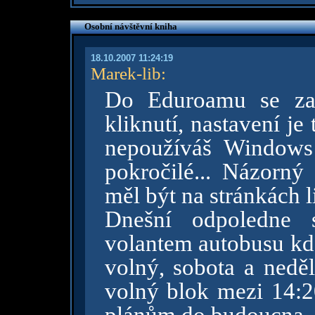
Osobní návštěvní kniha
18.10.2007 11:24:19
Marek-lib
:
Do Eduroamu se zar
kliknutí, nastavení j
nepoužíváš Windows 
pokročilé... Názorn
měl být na stránkách l
Dnešní odpoledne 
volantem autobusu kde
volný, sobota a nedě
volný blok mezi 14:2