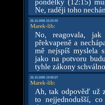
pondělky (12:15) mu
Ne, raději toho nech
26.10.2006 22:25:55
Marek-lib
:
No, reagovala, jak
překvapeně a nechápa
mě nejspíš myslela s
jako na potvoru bud
tyhle zákony schváln
26.10.2006 19:00:27
Marek-lib
:
Ah, tak odpověď už 
to nejjednodušší, c