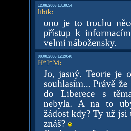
12.08.2006 13:30:54
libik
:
ono je to trochu ně
přístup k informací
velmi nábožensky.
08.08.2006 12:20:40
H*I*M
:
Jo, jasný. Teorie je 
souhlasím... Právě že
do Liberece s těm
nebyla. A na to ub
žádost kdy? Ty už jsi
znáš?