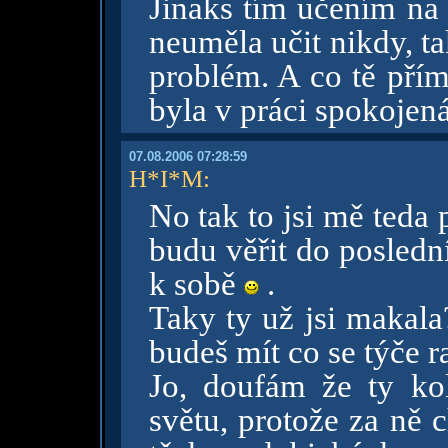
Jinaks tím učením n
neuměla učit nikdy, ta
problém. A co tě přím
byla v práci spokojen
07.08.2006 07:28:59
H*I*M
:
No tak to jsi mě teda 
budu věřit do posledn
k sobě
.
Taky ty už jsi makal
budeš mít co se týče 
Jo, doufám že ty ko
světu, protože za ně c