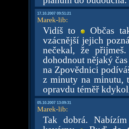
plánům do budoucna.
17.10.2007 09:51:21
Marek-lib
:
Vidíš to
Občas tak
vzácnější jejich pozn
nečekal, že přijmeš
dohodnout nějaký čas 
na Zpovědnici podíváš
z minuty na minutu, t
opravdu téměř kdykol
05.10.2007 13:09:31
Marek-lib
:
Tak dobrá. Nabízím