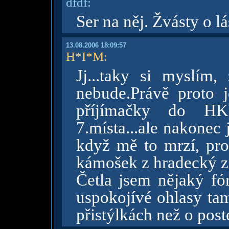
dfdf:
Ser na něj. Žvásty o lá
13.08.2006 18:09:57
H*I*M
:
Jj...taky si myslím
nebude.Právě proto 
příjímačky do HK
7.místa...ale nakonec
když mě to mrzí, pr
kámošek z hradecký 
Četla jsem nějaký fó
uspokojívé ohlasy tam
přistýlkách než o poste