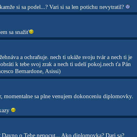
amže si sa podel...? Vari si sa len potichu nevytratil?
em sa snažiť
ehnáva a ochraňuje. nech ti ukáže svoju tvár a nech ti je
obráti k tebe svoj zrak a nech ti udelí pokoj.nech ťa Pán
ncesco Bernardone, Asissi)
r, momentalne sa plne venujem dokonceniu diplomovky.
kazy
 Davno o Tebe nepocut... Ako diplomovka? Dari sa?