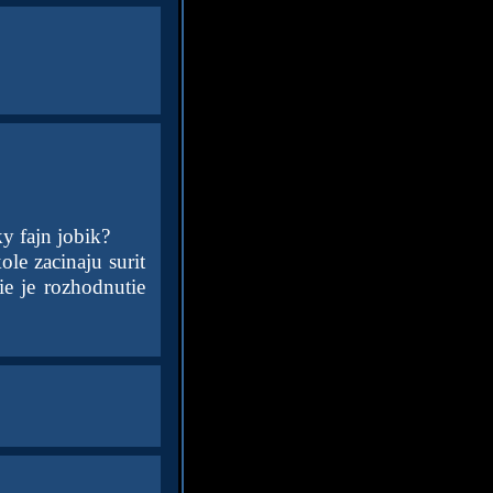
y fajn jobik?
ole zacinaju surit
e je rozhodnutie