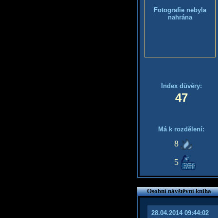
Fotografie nebyla
nahrána
Index důvěry:
47
Má k rozdělení:
8
5
Osobní návštěvní kniha
28.04.2014 09:44:02