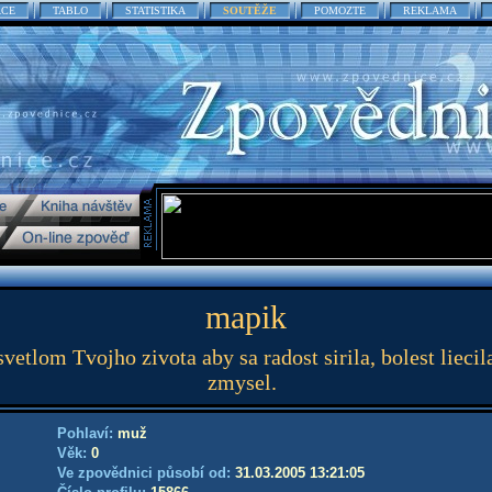
ACE
TABLO
STATISTIKA
SOUTĚŽE
POMOZTE
REKLAMA
mapik
vetlom Tvojho zivota aby sa radost sirila, bolest liecil
zmysel.
Pohlaví:
muž
Věk:
0
Ve zpovědnici působí od:
31.03.2005 13:21:05