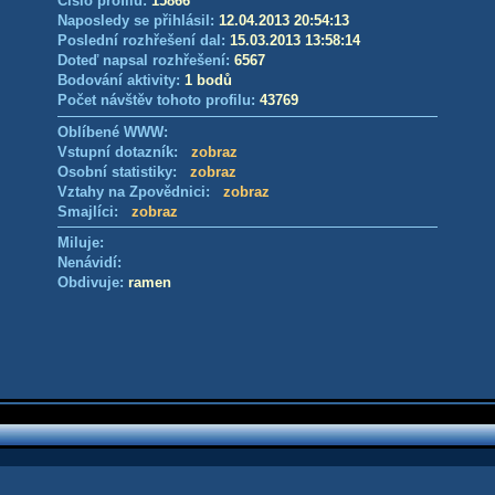
Číslo profilu:
15866
Naposledy se přihlásil:
12.04.2013 20:54:13
Poslední rozhřešení dal:
15.03.2013 13:58:14
Doteď napsal rozhřešení:
6567
Bodování aktivity:
1 bodů
Počet návštěv tohoto profilu:
43769
Oblíbené WWW:
Vstupní dotazník:
zobraz
Osobní statistiky:
zobraz
Vztahy na Zpovědnici:
zobraz
Smajlíci:
zobraz
Miluje:
Nenávidí:
Obdivuje:
ramen