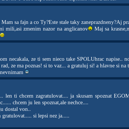
Mam sa fajn a co Ty?Este stale taky zaneprazdneny?Aj pr
i mili,asi zmenim nazor na anglicanov
Maj sa krasne,
om necakala, ze ti sem nieco take SPOLUhrac napise.. no, a
rad, ze ma poznas! si to vaz... a gratuluj si! a hlavne si n
o nevnimam
..... len ti chcem zagratulovat.... ja skusam spoznat E
...... chcem ju len spoznat,ale nechce....
ju dostal von..
gratulovat..... si lepsi nez ja.....