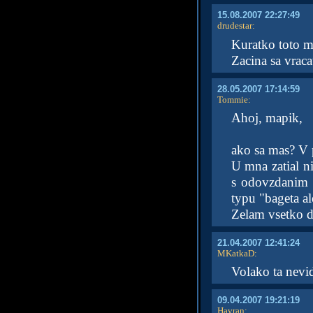
15.08.2007 22:27:49
drudestar
:
Kuratko toto 
Zacina sa vraca
28.05.2007 17:14:59
Tommie
:
Ahoj, mapik,
ako sa mas? V p
U mna zatial ni
s odovzdanim 
typu "bageta a
Zelam vsetko 
21.04.2007 12:41:24
MKatkaD
:
Volako ta nevi
09.04.2007 19:21:19
Havran
: