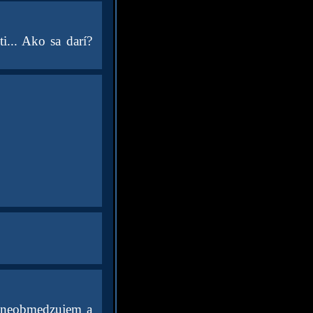
ti... Ako sa darí?
u neobmedzujem a