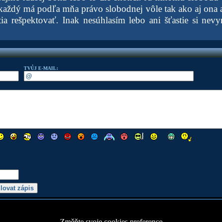
každý má podľa mňa právo slobodnej vôle tak ako aj ona 
tia rešpektovať. Inak nesúhlasím lebo ani šťastie si nevy
TVŮJ E-MAIL:
Změňte svoje cookies preference