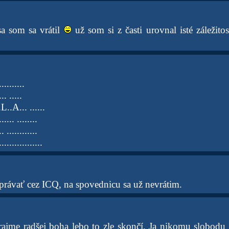
a som sa vrátil
už som si z časti urovnal isté záležitos
..........
... .....
.L..A... ......
...... ........
.. ............
.................
rávať cez ICQ, na spovednicu sa už nevrátim.
rajme radšej boha lebo to zle skončí. Ja nikomu slobod