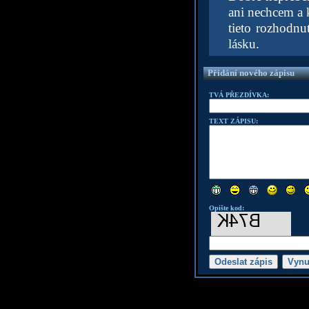
ani nechcem a 
tieto rozhodnu
lásku.
Přidání nového zápisu
TVÁ PŘEZDÍVKA:
TEXT ZÁPISU:
Opište kod: