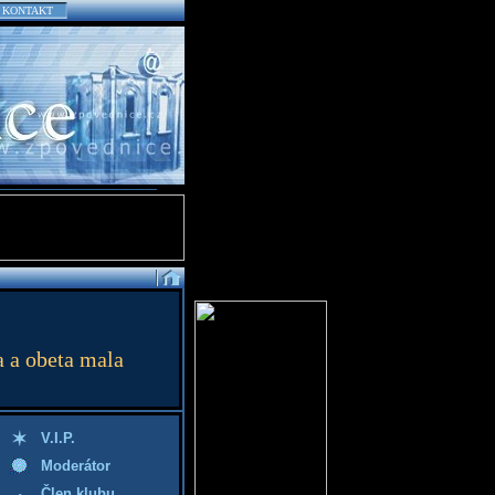
KONTAKT
a a obeta mala
V.I.P.
Moderátor
Člen klubu