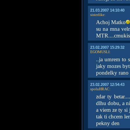
21.03.2007 14:10:40
sisterlike
:
Achoj Matko
su na mna velm
MTR....cmukis
23.02.2007 15:29:32
EGOMUSLI
:
..ja umrem to s
jaky mozes byt 
pondelky ran
23.02.2007 12:54:43
spoluHRAC
:
zdar ty betar.
dlhu dobu, a nic
a viem ze ty si 
tak ti chcem len 
pekny den