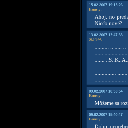
15.02.2007 19:13:26
Hamsty
:
Ahoj, no preds
Niečo nové?
13.02.2007 13:47:33
Sk@l@
:
.......... .. ..... .. 
...... ......... ......
....... ..S..K..A.
.......... ............
............... .......
...................... 
09.02.2007 18:53:54
Hamsty
:
Môžeme sa rozp
09.02.2007 15:40:47
Hamsty
:
Dobre neprebe