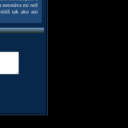
a neostáva mi než
nútiš tak ako ani