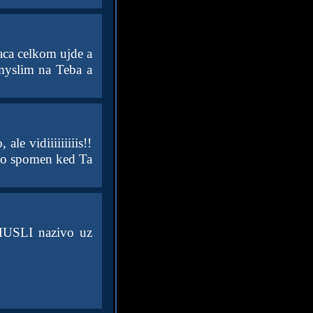
aca celkom ujde a
myslim na Teba a
le vidiiiiiiiiis!!
a to spomen ked Ta
GOMUSLI nazivo uz