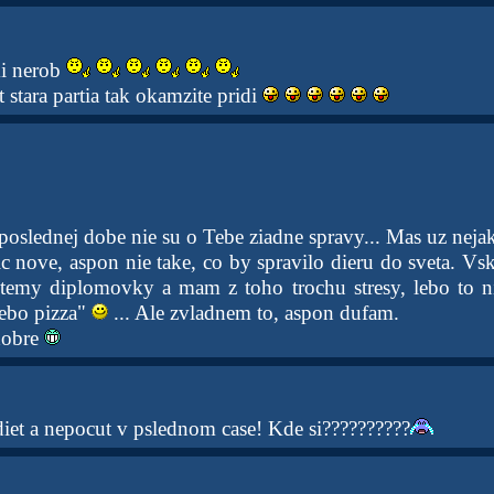
mi nerob
t stara partia tak okamzite pridi
oslednej dobe nie su o Tebe ziadne spravy... Mas uz nejak
c nove, aspon nie take, co by spravilo dieru do sveta. Vsk
temy diplomovky a mam z toho trochu stresy, lebo to ni
lebo pizza"
... Ale zvladnem to, aspon dufam.
dobre
diet a nepocut v pslednom case! Kde si??????????