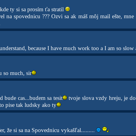
kde ty si sa prosím ťa stratil
el na spovednicu ??? Ozvi sa ak máš môj mail ešte, mne sa 
.
 understand, because I have much work too a I am so slow 
 so much, sir
ed bude cas...budem sa tesit
tvoje slova vzdy hreju, je do
to pise tak ludsky ako ty
er, že si sa na Spovednicu vykašľal.........