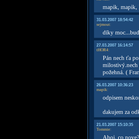
mapik, mapik, k
31.03.2007 18:54:42
sejmout
:
díky moc...bud
27.03.2007 16:14:57
tHOR4
:
Pán nech ťa pož
milostivý.nech 
požehná. ( Fra
26.03.2007 10:36:23
mapik
:
odpisem nesko
dakujem za od
21.03.2007 15:10:35
Tommie
:
Ahoj, co nove?