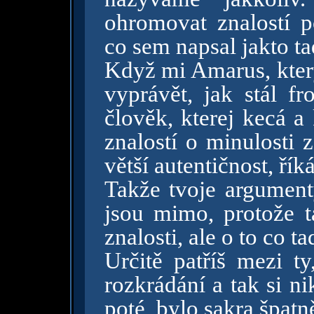
ohromovat znalostí po
co sem napsal jakto t
Když mi Amarus, kter
vyprávět, jak stál f
člověk, kterej kecá a 
znalostí o minulosti 
větší autentičnost, říká
Takže tvoje argumen
jsou mimo, protože 
znalosti, ale o to co t
Určitě patříš mezi t
rozkrádání a tak si ni
poté, bylo sakra špat