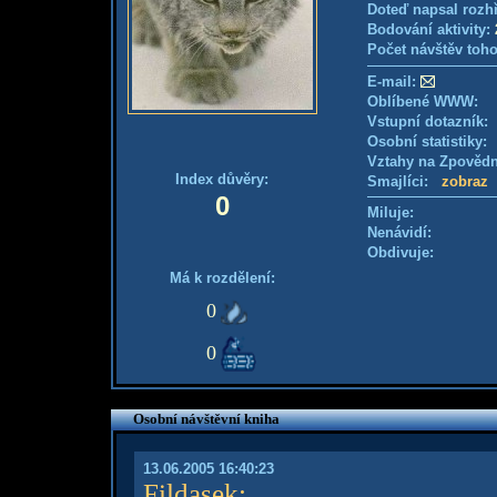
Doteď napsal rozh
Bodování aktivity:
Počet návštěv toho
E-mail:
Oblíbené WWW:
Vstupní dotazník
Osobní statistiky
Vztahy na Zpověd
Index důvěry:
Smajlíci:
zobraz
0
Miluje:
Nenávidí:
Obdivuje:
Má k rozdělení:
0
0
Osobní návštěvní kniha
13.06.2005 16:40:23
Fildasek
: