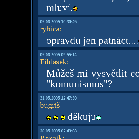
mluví.
05.06.2005 10:30:45
rybica
:
opravdu jen patnáct....
05.06.2005 09:55:14
Fildasek
:
Můžeš mi vysvětlit c
"komunismus"?
31.05.2005 12:47:30
bugriš
:
děkuju
26.05.2005 02:43:08
Reznik
: