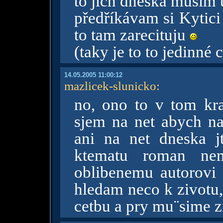
to jich dneska musim u
předříkávam si Kytici
to tam zarecituju
(taky je to to jedinné 
14.05.2005 11:00:12
mazlicek-slunicko
:
no, ono to v tom kra
sjem na net abych na
ani na net dneska jti
ktematu roman ne
oblibenemu autorovi -
hledam neco k zivotu,
cetbu a pry mu¨sime zn