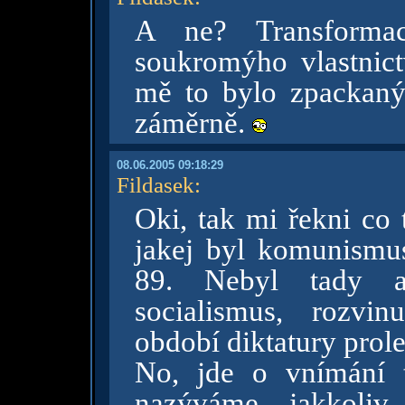
A ne? Transforma
soukromýho vlastnict
mě to bylo zpackaný
záměrně.
08.06.2005 09:18:29
Fildasek
:
Oki, tak mi řekni co 
jakej byl komunismus
89. Nebyl tady a
socialismus, rozvin
období diktatury prolet
No, jde o vnímání 
nazýváme jakkoliv.