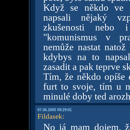
Když se někdo ve z
napsali nějaký v
zkušenosti nebo 
"komunismus v pr
nemůže nastat natož 
kdybys na to napsa
zasadit a pak teprve s
Tím, že někdo opíše d
furt to svoje, tím u 
minulé doby ted aroz
07.06.2005 09:29:01
Fildasek
:
No já mam dojem, že