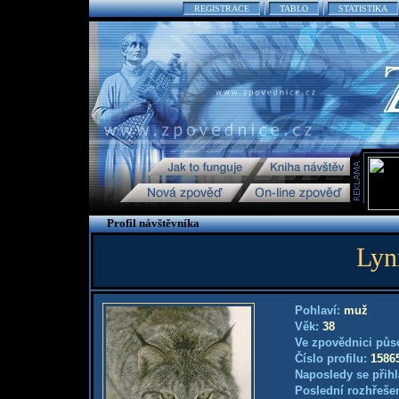
REGISTRACE
TABLO
STATISTIKA
Profil návštěvníka
Lyn
Pohlaví:
muž
Věk:
38
Ve zpovědnici půs
Číslo profilu:
1586
Naposledy se přihl
Poslední rozhřešen