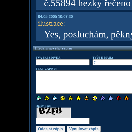
č.55894 hezky řečen
04.05.2005 10:07:30
ilustrace
:
Yes, posluchám, pěk
Přidání nového zápisu
TVÁ PŘEZDÍVKA:
TVŮJ E-MAIL:
TEXT ZÁPISU:
Opište kod: