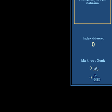
nahrána
Index důvěry:
0
Má k rozdělení:
0
0