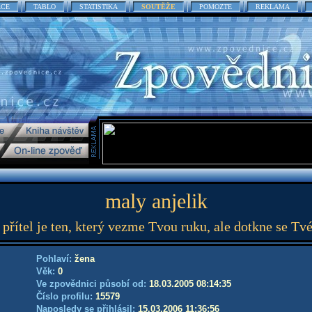
ACE
TABLO
STATISTIKA
SOUTĚŽE
POMOZTE
REKLAMA
maly anjelik
řítel je ten, který vezme Tvou ruku, ale dotkne se Tvé
Pohlaví:
žena
Věk:
0
Ve zpovědnici působí od:
18.03.2005 08:14:35
Číslo profilu:
15579
Naposledy se přihlásil:
15.03.2006 11:36:56