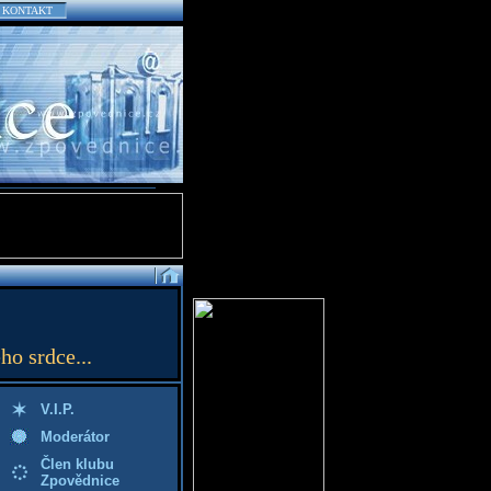
KONTAKT
ho srdce...
V.I.P.
Moderátor
Člen klubu
Zpovědnice