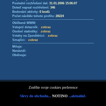
Poslední rozhřešení dal:
31.01.2006 15:06:07
Doteď napsal rozhřešení:
346
Bodování aktivity:
0 bodů
Počet návštěv tohoto profilu:
28224
Oblíbené WWW:
Vstupní dotazník:
zobraz
Osobní statistiky:
zobraz
Vztahy na Zpovědnici:
zobraz
Smajlíci:
zobraz
Miluje:
Nenávidí:
Obdivuje:
Změňte svoje cookies preference
Slevy do obchodu...
NOTINO
...aktuálně.