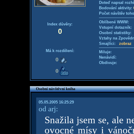
Doteď napsal rozh
Bodování aktivity:
Počet návštěv toho
Oblíbené WWW:
Index důvěry:
Vstupní dotazník
0
Osobní statistiky
Vztahy na Zpověd
Smajlíci:
zobraz
Má k rozdělení:
Miluje:
Nenávidí:
0
Obdivuje:
0
Osobní návštěvní kniha
05.05.2005 16:25:29
od arj:
Snažila jsem se, ale n
ovocné mísy i vánočn