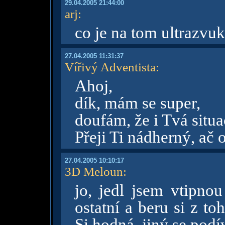
29.04.2005 21:44:00
arj
:
co je na tom ultrazvu
27.04.2005 11:31:37
Vířivý Adventista
:
Ahoj,
dík, mám se super,
doufám, že i Tvá situac
Přeji Ti nádherný, ač
27.04.2005 10:10:17
3D Meloun
:
jo, jedl jsem vtipnou
ostatní a beru si z t
Si hodná, jiný se pod