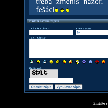
třeba změníš názor. 
fešáci
Přidání nového zápisu
TVÁ PŘEZDÍVKA:
TVŮJ E-MAIL:
TEXT ZÁPISU:
Opište kod:
Změňte sv