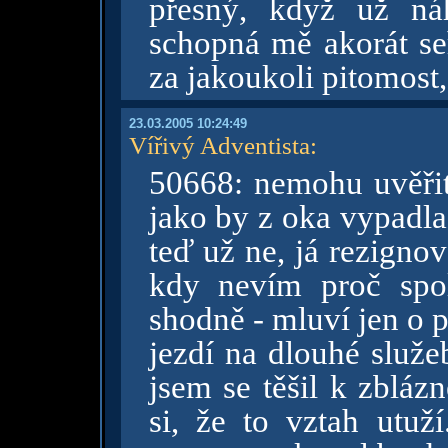
přesný, když už ná
schopná mě akorát se
za jakoukoli pitomost,
23.03.2005 10:24:49
Vířivý Adventista
:
50668: nemohu uvěřit
jako by z oka vypadla
teď už ne, já rezignov
kdy nevím proč spol
shodně - mluví jen o 
jezdí na dlouhé služe
jsem se těšil k zblázn
si, že to vztah utuž