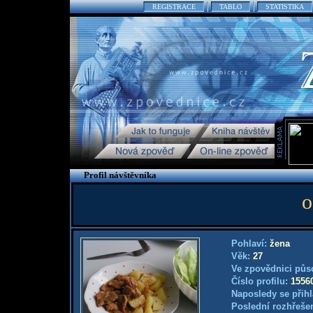
REGISTRACE
TABLO
STATISTIKA
Profil návštěvníka
Pohlaví:
žena
Věk:
27
Ve zpovědnici půs
Číslo profilu:
1556
Naposledy se přihl
Poslední rozhřešen