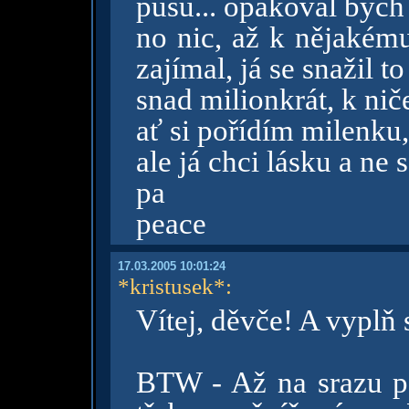
pusu... opakoval bych
no nic, až k nějakém
zajímal, já se snažil to
snad milionkrát, k ni
ať si pořídím milenku
ale já chci lásku a ne 
pa
peace
17.03.2005 10:01:24
*kristusek*
:
Vítej, děvče! A vyplň s
BTW - Až na srazu p