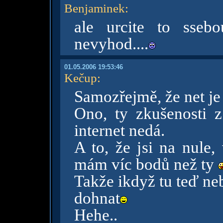
Benjaminek
:
ale urcite to sseb
nevyhod....
01.05.2006 19:53:46
Kečup
:
Samozřejmě, že net je
Ono, ty zkušenosti z
internet nedá.
A to, že jsi na nule,
mám víc bodů než ty
Takže ikdyž tu teď ne
dohnat
Hehe..