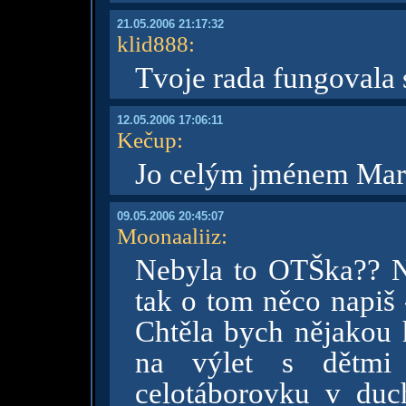
21.05.2006 21:17:32
klid888
:
Tvoje rada fungovala s
12.05.2006 17:06:11
Kečup
:
Jo celým jménem Mar
09.05.2006 20:45:07
Moonaaliiz
:
Nebyla to OTŠka?? 
tak o tom něco napiš 
Chtěla bych nějakou h
na výlet s dětm
celotáborovku v duc