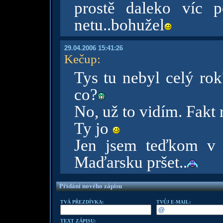
prostě daleko víc p
netu..bohužel
29.04.2006 15:41:26
Kečup
:
Tys tu nebyl celý rok
co?
No, už to vidím. Fakt r
Ty jo
Jen jsem teďkom v 
Maďarsku pršet..
Přidání nového zápisu
TVÁ PŘEZDÍVKA:
TVŮJ E-MAIL:
TEXT ZÁPISU: