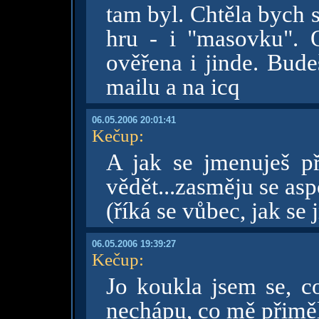
tam byl. Chtěla bych s
hru - i "masovku". O
ověřena i jinde. Bude
mailu a na icq
06.05.2006 20:01:41
Kečup
:
A jak se jmenuješ 
vědět...zasměju se as
(říká se vůbec, jak s
06.05.2006 19:39:27
Kečup
:
Jo koukla jsem se, co
nechápu, co mě přimělo