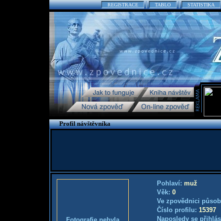
REGISTRACE
TABLO
STATISTIKA
Profil návštěvníka
Pohlaví:
muž
Věk:
0
Ve zpovědnici působ
Číslo profilu:
15397
Naposledy se přihlás
Fotografie nebyla