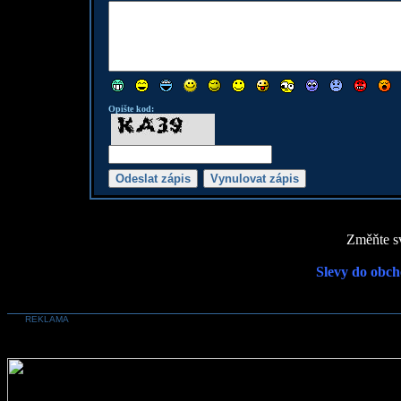
Opište kod:
Změňte sv
Slevy do obch
REKLAMA