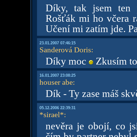
Díky, tak jsem ten
Rošťák mi ho včera 
Učení mi zatím jde. Pa
23.01.2007 07:46:15
Sanderová Doris
:
Díky moc
Zkusím to
16.01.2007 23:08:25
houser abe
:
Dík - Ty zase máš skv
05.12.2006 22:39:31
*sirael*
:
nevěra je obojí, co j
čím by partner nebyl 