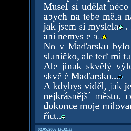
Musel si udělat něc
abych na tebe měla ná
jak jsem si myslela
. 
ani nemyslela..
No v Maďarsku bylo n
sluníčko, ale teď mi t
Ale jinak skvělý výle
skvělé Maďarsko...
A kdybys viděl, jak j
nejkrásnější město, 
dokonce moje milovan
říct..
02.05.2006 16:32:33