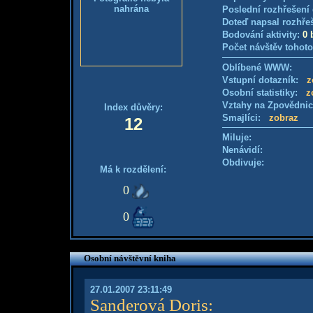
nahrána
Poslední rozhřešení 
Doteď napsal rozhře
Bodování aktivity:
0 
Počet návštěv tohoto
Oblíbené WWW:
Vstupní dotazník:
z
Osobní statistiky:
z
Vztahy na Zpovědni
Index důvěry:
Smajlíci:
zobraz
12
Miluje:
Nenávidí:
Obdivuje:
Má k rozdělení:
0
0
Osobní návštěvní kniha
27.01.2007 23:11:49
Sanderová Doris
: