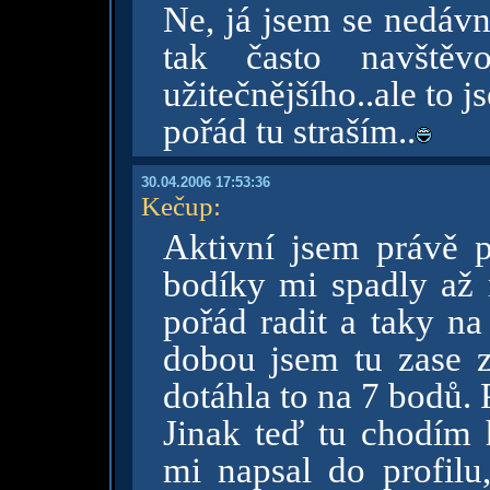
Ne, já jsem se nedávn
tak často navště
užitečnějšího..ale to 
pořád tu straším..
30.04.2006 17:53:36
Kečup
:
Aktivní jsem právě 
bodíky mi spadly až 
pořád radit a taky na
dobou jsem tu zase z
dotáhla to na 7 bodů. 
Jinak teď tu chodím 
mi napsal do profilu